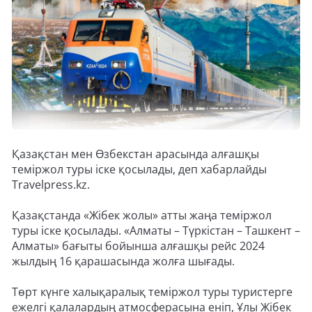
Қазақстан мен Өзбекстан арасында алғашқы
теміржол туры іске қосылады, деп хабарлайды
Travelpress.kz.
Қазақстанда «Жібек жолы» атты жаңа теміржол
туры іске қосылады. «Алматы – Түркістан – Ташкент –
Алматы» бағыты бойынша алғашқы рейс 2024
жылдың 16 қарашасында жолға шығады.
Төрт күнге халықаралық теміржол туры туристерге
ежелгі қалалардың атмосферасына еніп, Ұлы Жібек