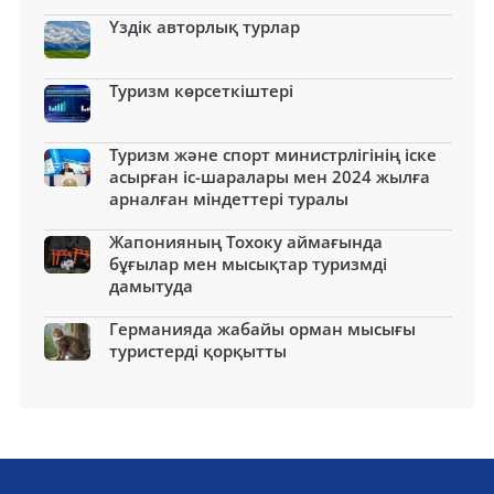
Үздік авторлық турлар
Туризм көрсеткіштері
Туризм және спорт министрлігінің іске
асырған іс-шаралары мен 2024 жылға
арналған міндеттері туралы
Жапонияның Тохоку аймағында
бұғылар мен мысықтар туризмді
дамытуда
Германияда жабайы орман мысығы
туристерді қорқытты