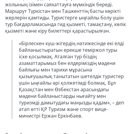
жолының ізімен саяхаттауға мүмкіндік береді.
Маршрут Түркістан мен Ташкенттің басты көрікті
жерлерін қамтиды. Туристерге ыңғайлы болу үшін
тур бағдарламасында гид қызметі, тамақтану, көлік
қызметі және кіру билеттері қарастырылған.
«Бірлескен күш-жігердің нәтижесінде екі елді
байланыстыратын ерекше теміржол туры
іске қосылмақ. Аталған тур біздің
азаматтарымыз бен елдеріміздің мәдени
байлығы мен тарихи мұрасына
қызығушылық танытатын шетелдік туристер
үшін ыңғайлы әрі қолжетімді болмақ. Бұл
Қазақстан мен Өзбекстан арасындағы
мәдени байланыстарды нығайту мен
туризмді дамытудағы маңызды қадам», – деп
атап өтті ҚР Туризм және спорт вице-
министрі Ержан Еркінбаев.