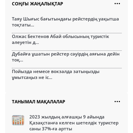
СОҢҒЫ ЖАҢАЛЫҚТАР
Таяу Шығыс бағытындағы рейстердің уақытша
тоқтаты...
Олжас Бектенов Абай облысының туристік
әлеуетін д...
Дубайға ұшатын рейстер сәуірдің аяғына дейін
тоқ...
Пойызда немесе вокзалда затыңызды
ұмытсаңыз не іс...
ТАНЫМАЛ МАҚАЛАЛАР
2023 жылдың алғашқы 9 айында
Қазақстанға келген шетелдік туристер
саны 37%-ға артты