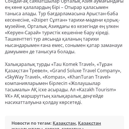
Сондай-ақ саяхатшылар Орталық Азия аумағындағы
ең көне қалалардың бірі – Отырар қаласымен
таныса алады. Тур бағдарламасына Арыстан-баба
кесенесіне, «Әзірет Сұлтан» тарихи-мәдени қорық-
музейіне, Орталық Азиядағы өз кезегінде ең үлкен
«Керуен-Сарай» туристік кешеніне бару кіреді.
Ташкенттегі тур аясында қаланың тарихи
нысандарымен ғана емес, сонымен қатар заманауи
дамуымен де танысуға болады.
Халықаралық турды «Tau Komek Travel», «Тұран
Қазақстан Тревел», «Grand Soluxe Travel Company»,
«SkyWay Travel», «Kompas», «KhanTuran Travel»
компанияларымен бірлесіп «Жолаушылар
тасымалы» АҚ іске асырады. Ал «Kazakh Tourism»
ҰК» АҚ маршруттың халықаралық деңгейде
насихатталуына қолдау көрсетеді.
Новости по тегам:
Қазақстан
,
Қазақстан
жаңалықтары
,
саяхат
,
саяхатшы