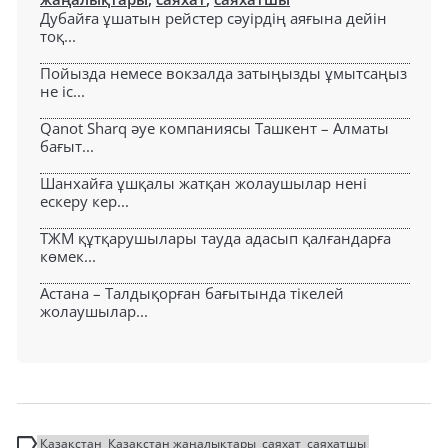
Дубайға ұшатын рейстер сәуірдің аяғына дейін
тоқ...
Пойызда немесе вокзалда затыңызды ұмытсаңыз
не іс...
Qanot Sharq әуе компаниясы Ташкент – Алматы
бағыт...
Шанхайға ұшқалы жатқан жолаушылар нені
ескеру кер...
ТЖМ құтқарушылары тауда адасып қалғандарға
көмек...
Астана – Талдықорған бағытында тікелей
жолаушылар...
Қазақстан
Қазақстан жаңалықтары
саяхат
саяхатшы