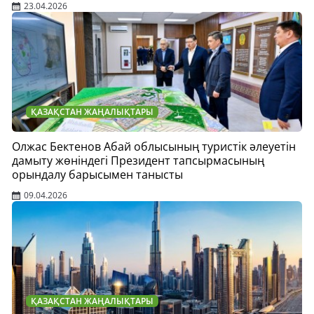
23.04.2026
ҚАЗАҚСТАН ЖАҢАЛЫҚТАРЫ
Олжас Бектенов Абай облысының туристік әлеуетін
дамыту жөніндегі Президент тапсырмасының
орындалу барысымен танысты
09.04.2026
ҚАЗАҚСТАН ЖАҢАЛЫҚТАРЫ