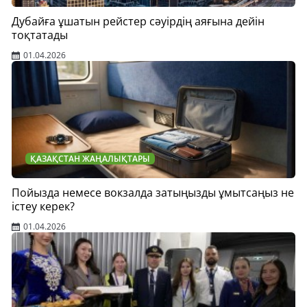
Дубайға ұшатын рейстер сәуірдің аяғына дейін
тоқтатады
01.04.2026
ҚАЗАҚСТАН ЖАҢАЛЫҚТАРЫ
Пойызда немесе вокзалда затыңызды ұмытсаңыз не
істеу керек?
01.04.2026