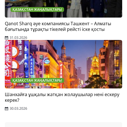
ҚАЗАҚСТАН ЖАҢАЛЫҚТАРЫ
Qanot Sharq әуе компаниясы Ташкент – Алматы
бағытында тұрақты тікелей рейсті іске қосты
31.03.2026
ҚАЗАҚСТАН ЖАҢАЛЫҚТАРЫ
Шанхайға ұшқалы жатқан жолаушылар нені ескеру
керек?
30.03.2026