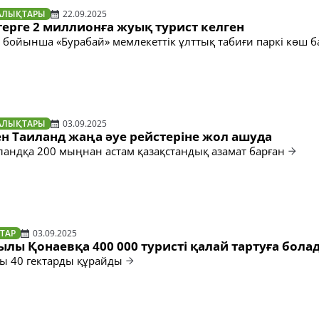
АЛЫҚТАРЫ
22.09.2025
ерге 2 миллионға жуық турист келген
 бойынша «Бурабай» мемлекеттік ұлттық табиғи паркі көш 
АЛЫҚТАРЫ
03.09.2025
н Таиланд жаңа әуе рейстеріне жол ашуда
андқа 200 мыңнан астам қазақстандық азамат барған
ТАР
03.09.2025
ылы Қонаевқа 400 000 туристі қалай тартуға бола
ы 40 гектарды құрайды