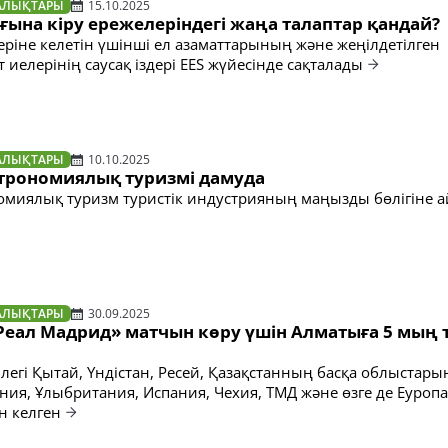
АЛЫҚТАРЫ
15.10.2025
ына кіру ережелеріндегі жаңа талаптар қандай?
еріне келетін үшінші ел азаматтарының және жеңілдетілген
т иелерінің саусақ іздері EES жүйесінде сақталады
АЛЫҚТАРЫ
10.10.2025
строномиялық туризмі дамуда
номиялық туризм туристік индустрияның маңызды бөлігіне 
АЛЫҚТАРЫ
30.09.2025
«Реал Мадрид» матчын көру үшін Алматыға 5 мың 
р легі Қытай, Үндістан, Ресей, Қазақстанның басқа облыстары
ния, Ұлыбритания, Испания, Чехия, ТМД және өзге де Еуропа
н келген