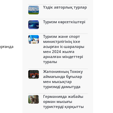
Үздік авторлық турлар
Туризм көрсеткіштері
Туризм және спорт
министрлігінің іске
ырғанда
асырған іс-шаралары
мен 2024 жылға
арналған міндеттері
туралы
Жапонияның Тохоку
аймағында бұғылар
мен мысықтар
туризмді дамытуда
Германияда жабайы
орман мысығы
туристерді қорқытты