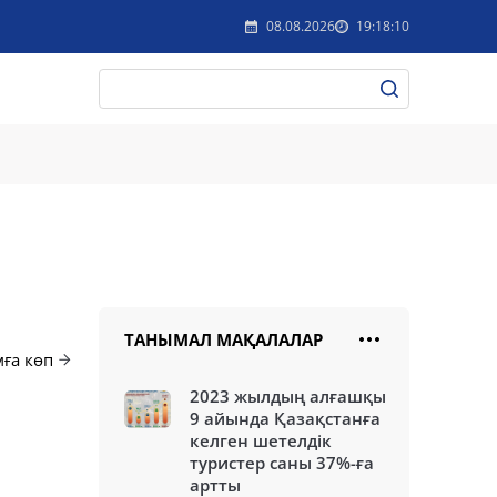
08.08.2026
19:18:10
ТАНЫМАЛ МАҚАЛАЛАР
ға көп
2023 жылдың алғашқы
9 айында Қазақстанға
келген шетелдік
туристер саны 37%-ға
артты