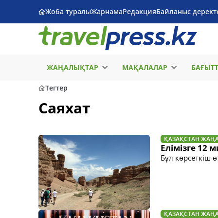
Жоба туралы
Жарнама
Редакция
Байланыс дерект
ЖАҢАЛЫҚТАР
МАҚАЛАЛАР
БАҒЫТ
Тегтер
Саяхат
ҚАЗАҚСТАН ЖАҢ
Елімізге 12 
Бұл көрсеткіш 
ҚАЗАҚСТАН ЖАҢ