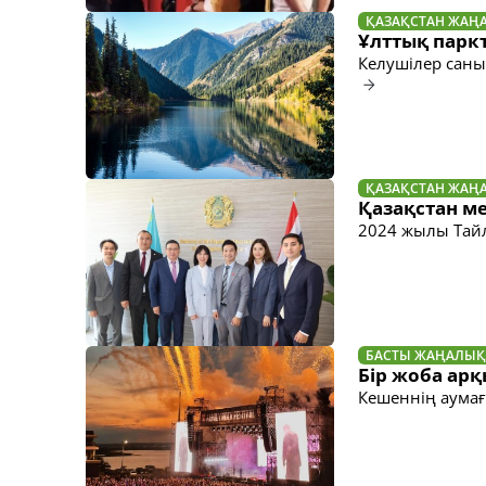
ҚАЗАҚСТАН ЖАҢ
Ұлттық паркт
Келушілер саны
ҚАЗАҚСТАН ЖАҢ
Қазақстан ме
2024 жылы Тайл
БАСТЫ ЖАҢАЛЫҚ
Бір жоба арқ
Кешеннің аумағ