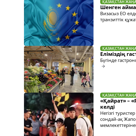
ҚАЗАҚСТАН ЖАҢ
Шенген аймағ
Визасыз ЕО елд
транзиттік құжа
ҚАЗАҚСТАН ЖАҢ
Еліміздің га
Бүгінде гастро
ҚАЗАҚСТАН ЖАҢ
«Қайрат» – 
келді
Негізгі туристе
сондай-ақ Жапо
мемлекеттеріне