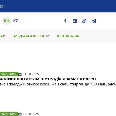
ері
RU
KZ
ТАР
МЕДИАГАЛЕРЕЯ
ІС-ШАРАЛАР
АЛЫҚТАРЫ
31.10.2025
миллионнан астам шетелдік азамат келген
өткен жылдың сәйкес кезеңімен салыстырғанда 730 мың адам
АЛЫҚТАРЫ
24.10.2025