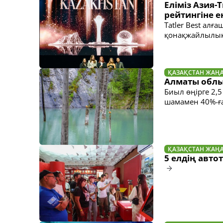
Еліміз Азия
рейтингіне е
Tatler Best алғ
қонақжайлылық 
ҚАЗАҚСТАН ЖАҢ
Алматы облы
Биыл өңірге 2,
шамамен 40%-ғ
ҚАЗАҚСТАН ЖАҢ
5 елдің авто