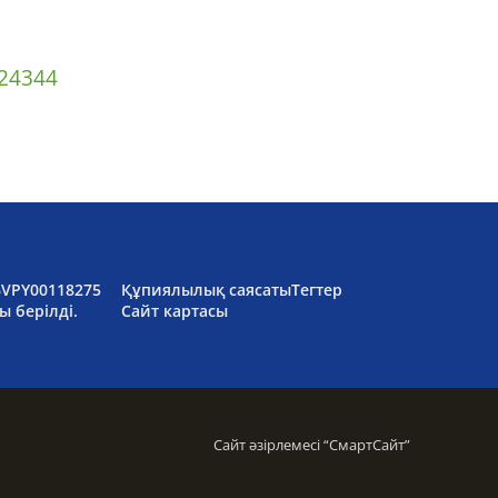
2
43
44
6VPY00118275
Құпиялылық саясаты
Тегтер
ы берілді.
Сайт картасы
Сайт әзірлемесі “
СмартСайт
”