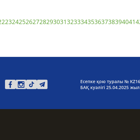
22
23
24
25
26
27
28
29
30
31
32
33
34
35
36
37
38
39
40
41
4
Есепке қою туралы № KZ1
БАҚ куәлігі 25.04.2025 жыл