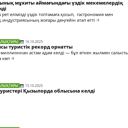
-Тынық мұхиты аймағындағы үздік мекемелердің
нді
аш рет елімізді үздік топтамаға қосып, гастрономия мен
индустриясының жоғары деңгейін атап өтті
АЛЫҚТАРЫ
16.10.2025
сы туристік рекорд орнатты
5 миллионнан астам адам келді — бұл өткен жылмен салыст
а көп
АЛЫҚТАРЫ
15.10.2025
туристері Қызылорда облысына келді