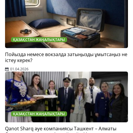
ҚАЗАҚСТАН ЖАҢАЛЫҚТАРЫ
Пойызда немесе вокзалда затыңызды ұмытсаңыз не
істеу керек?
01.04.2026
ҚАЗАҚСТАН ЖАҢАЛЫҚТАРЫ
Qanot Sharq әуе компаниясы Ташкент – Алматы