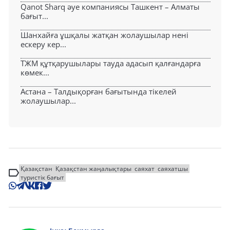
Qanot Sharq әуе компаниясы Ташкент – Алматы
бағыт...
Шанхайға ұшқалы жатқан жолаушылар нені
ескеру кер...
ТЖМ құтқарушылары тауда адасып қалғандарға
көмек...
Астана – Талдықорған бағытында тікелей
жолаушылар...
Қазақстан
Қазақстан жаңалықтары
саяхат
саяхатшы
туристік бағыт