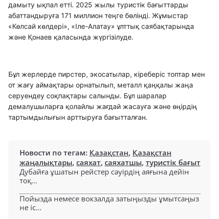
дамыту ықпал етті. 2025 жылы туристік бағыттарды
абаттандыруға 171 миллион теңге бөлінді. Жұмыстар
«Көлсай көлдері», «Іле-Алатау» ұлттық саябақтарында
және Қонаев қаласында жүргізілуде.
Бұл жерлерде пирстер, экосатылар, кіреберіс топтар мен
от жағу аймақтары орнатылып, металл қаңқалы жаңа
серуендеу соқпақтары салынды. Бұл шаралар
демалушыларға қолайлы жағдай жасауға және өңірдің
тартымдылығын арттыруға бағытталған.
Новости по тегам:
Қазақстан
,
Қазақстан
жаңалықтары
,
саяхат
,
саяхатшы
,
туристік бағыт
Дубайға ұшатын рейстер сәуірдің аяғына дейін
тоқ...
Пойызда немесе вокзалда затыңызды ұмытсаңыз
не іс...