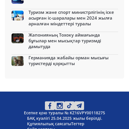
Туризм және спорт министрлігінің іске
асырған іс-шаралары мен 2024 жылға
арналған міндеттері туралы
Жапонияның Тохоку аймағында
бұғылар мен мысықтар туризмді
дамытуда
Германияда жабайы орман мысығы
туристерді қорқытты
Есепке қою туралы № KZ16VPY00118275
БАҚ куәлігі 25.04.2025 жылы берілді.
Құпиялылық саясаты
Тегтер