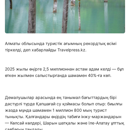
Алматы облысында туристік ағымның рекордтық өсімі
тіркелді, деп хабарлайды Travelpress.kz.
2025 жылы өңірге 2,5 миллионнан астам адам келді — бұл
өткен жылмен салыстырғанда шамамен 40%-ға көп.
Демалушылар арасында ең танымал бағыттардың бірі
дәстүрлі түрде Қапшағай су қоймасы болып отыр: биылғы
жазда мұнда шамамен 1 миллион 800 мың турист
тынықты. Қалғандары өңірдің табиғи інжу-маржандарын
— Көлсай көлдері, Шарын шатқалы және Іле-Алатау ұлттық
саябағын таңдады.