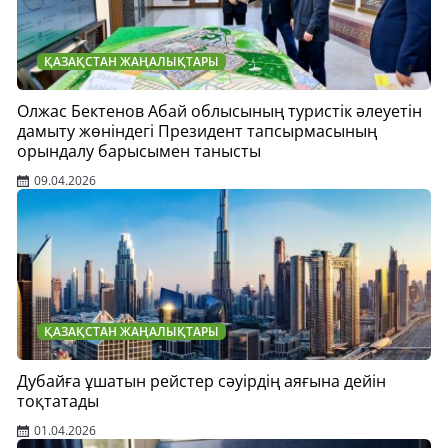
ҚАЗАҚСТАН ЖАҢАЛЫҚТАРЫ
Олжас Бектенов Абай облысының туристік әлеуетін
дамыту жөніндегі Президент тапсырмасының
орындалу барысымен танысты
09.04.2026
ҚАЗАҚСТАН ЖАҢАЛЫҚТАРЫ
Дубайға ұшатын рейстер сәуірдің аяғына дейін
тоқтатады
01.04.2026