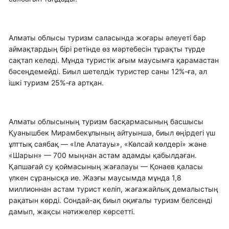
Алматы облысы туризм саласында жоғары әлеуеті бар
аймақтардың бірі ретінде өз мәртебесін тұрақты түрде
сақтап келеді. Мұнда туристік ағым маусымға қарамастан
бәсеңдемейді. Биыл шетелдік туристер саны 12%-ға, ал
ішкі туризм 25%-ға артқан.
Алматы облысының туризм басқармасының басшысы
Қуанышбек Мирамбекұлының айтуынша, биыл өңірдегі үш
ұлттық саябақ — «Іле Алатауы», «Көлсай көлдері» және
«Шарын» — 700 мыңнан астам адамды қабылдаған.
Қапшағай су қоймасының жағалауы — Қонаев қаласы
үлкен сұранысқа ие. Жазғы маусымда мұнда 1,8
миллионнан астам турист келіп, жағажайлық демалыстың
рақатын көрді. Сондай-ақ биыл оқиғалы туризм белсенді
дамып, жақсы нәтижелер көрсетті.