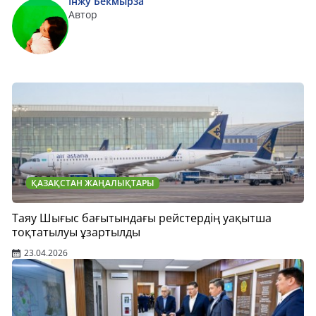
Інжу Бекмырза
Автор
ҚАЗАҚСТАН ЖАҢАЛЫҚТАРЫ
Таяу Шығыс бағытындағы рейстердің уақытша
тоқтатылуы ұзартылды
23.04.2026