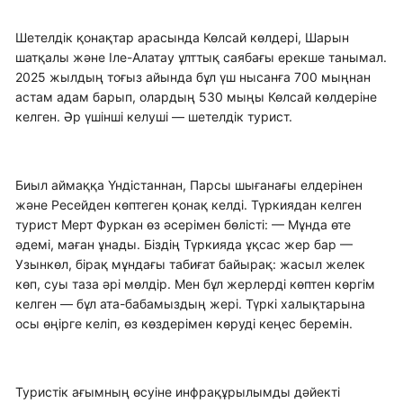
Шетелдік қонақтар арасында Көлсай көлдері, Шарын
шатқалы және Іле-Алатау ұлттық саябағы ерекше танымал.
2025 жылдың тоғыз айында бұл үш нысанға 700 мыңнан
астам адам барып, олардың 530 мыңы Көлсай көлдеріне
келген. Әр үшінші келуші — шетелдік турист.
Биыл аймаққа Үндістаннан, Парсы шығанағы елдерінен
және Ресейден көптеген қонақ келді. Түркиядан келген
турист Мерт Фуркан өз әсерімен бөлісті: — Мұнда өте
әдемі, маған ұнады. Біздің Түркияда ұқсас жер бар —
Узынкөл, бірақ мұндағы табиғат байырақ: жасыл желек
көп, суы таза әрі мөлдір. Мен бұл жерлерді көптен көргім
келген — бұл ата-бабамыздың жері. Түркі халықтарына
осы өңірге келіп, өз көздерімен көруді кеңес беремін.
Туристік ағымның өсуіне инфрақұрылымды дәйекті