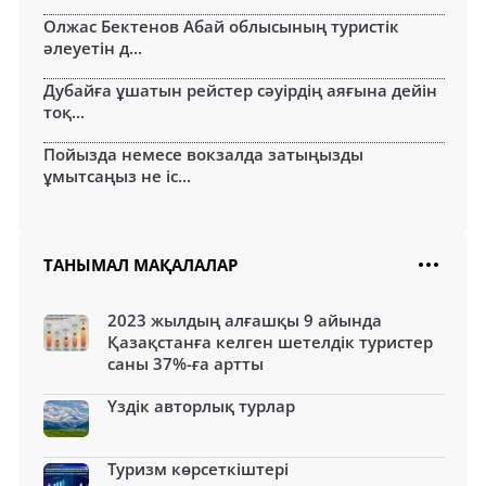
Олжас Бектенов Абай облысының туристік
әлеуетін д...
Дубайға ұшатын рейстер сәуірдің аяғына дейін
тоқ...
Пойызда немесе вокзалда затыңызды
ұмытсаңыз не іс...
ТАНЫМАЛ МАҚАЛАЛАР
2023 жылдың алғашқы 9 айында
Қазақстанға келген шетелдік туристер
саны 37%-ға артты
Үздік авторлық турлар
Туризм көрсеткіштері