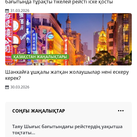
бағытында тұрақты тікелей рейсті іске қосты
31.03.2026
ҚАЗАҚСТАН ЖАҢАЛЫҚТАРЫ
Шанхайға ұшқалы жатқан жолаушылар нені ескеру
керек?
30.03.2026
СОҢҒЫ ЖАҢАЛЫҚТАР
Таяу Шығыс бағытындағы рейстердің уақытша
тоқтаты...