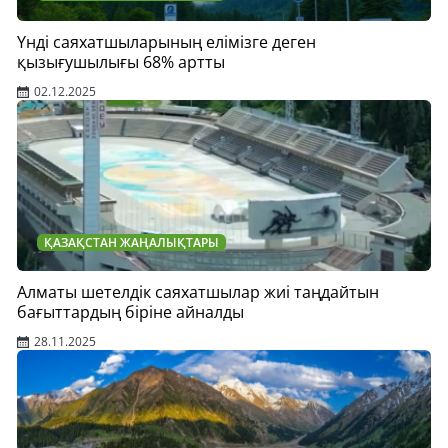
Үнді саяхатшыларының елімізге деген
қызығушылығы 68% артты
02.12.2025
ҚАЗАҚСТАН ЖАҢАЛЫҚТАРЫ
Алматы шетелдік саяхатшылар жиі таңдайтын
бағыттардың біріне айналды
28.11.2025