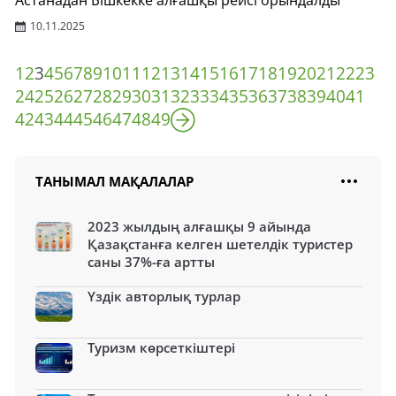
Астанадан Бішкекке алғашқы рейсі орындалды
10.11.2025
1
2
3
4
5
6
7
8
9
10
11
12
13
14
15
16
17
18
19
20
21
22
23
24
25
26
27
28
29
30
31
32
33
34
35
36
37
38
39
40
41
42
43
44
45
46
47
48
49
ТАНЫМАЛ МАҚАЛАЛАР
2023 жылдың алғашқы 9 айында
Қазақстанға келген шетелдік туристер
саны 37%-ға артты
Үздік авторлық турлар
Туризм көрсеткіштері