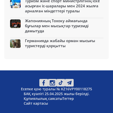
Туризм және спорт министрлігінің іске
асырған іс-шаралары мен 2024 жылға
арналған міндеттері туралы
Жапонияның Тохоку аймағында
бұғылар мен мысықтар туризмді
дамытуда
Германияда жабайы орман мысығы
туристерді қорқытты
Есепке қою туралы № KZ16VPY00118275
БАҚ куәлігі 25.04.2025 жылы берілді.
Құпиялылық саясаты
Тегтер
Сайт картасы