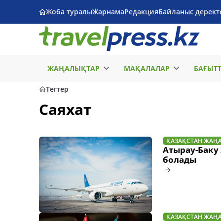
Жоба туралы
Жарнама
Редакция
Байланыс дерект
ЖАҢАЛЫҚТАР
МАҚАЛАЛАР
БАҒЫТ
Тегтер
Саяхат
ҚАЗАҚСТАН ЖАҢ
Атырау-Баку
болады
ҚАЗАҚСТАН ЖАҢ