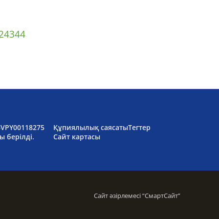
2
43
44
6VPY00118275
Құпиялылық саясаты
Тегтер
ы берілді.
Сайт картасы
Сайт әзірлемесі “
СмартСайт
”