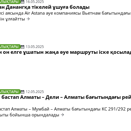
АЛЫҚТАРЫ
16.05.2025
ан Данангқа тікелей ұшуға болады
есі аясында Air Astana әуе компаниясы Вьетнам бағытындағы
ін ұлғайтты
АЛЫҚТАРЫ
13.05.2025
н он елге ұшатын жаңа әуе маршруты іске қосыл
АЛЫҚТАРЫ
12.05.2025
 бастап Алматы – Дели – Алматы бағытындағы рей
стап Алматы – Мумбай – Алматы бағытындағы KC 291/292 ре
ағыты бойынша орындалады