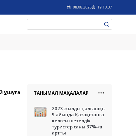
08.08.2026
19:10:37
й ұшуға
ТАНЫМАЛ МАҚАЛАЛАР
2023 жылдың алғашқы
9 айында Қазақстанға
келген шетелдік
туристер саны 37%-ға
артты