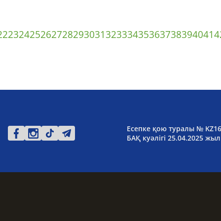
22
23
24
25
26
27
28
29
30
31
32
33
34
35
36
37
38
39
40
41
4
Есепке қою туралы № KZ1
БАҚ куәлігі 25.04.2025 жыл