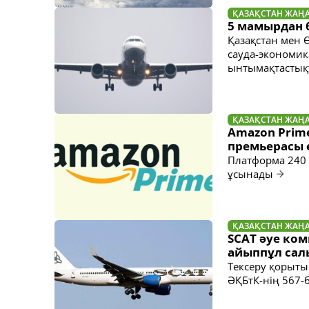
ҚАЗАҚСТАН ЖАҢ
5 мамырдан б
Қазақстан мен 
сауда-экономик
ынтымақтастықт
ҚАЗАҚСТАН ЖАҢ
Amazon Prim
премьерасы 
Платформа 240 
ұсынады
ҚАЗАҚСТАН ЖАҢ
SCAT әуе ко
айыппұл са
Тексеру қорыты
ӘҚБтК-нің 567-