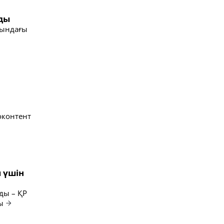
йды
сындағы
оконтент
 үшін
ды – ҚР
ы