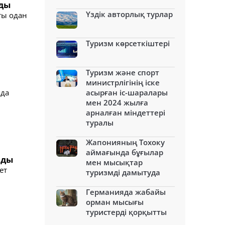
лды
Үздік авторлық турлар
ты одан
Туризм көрсеткіштері
Туризм және спорт
министрлігінің іске
нда
асырған іс-шаралары
мен 2024 жылға
арналған міндеттері
туралы
Жапонияның Тохоку
аймағында бұғылар
лды
мен мысықтар
ет
туризмді дамытуда
Германияда жабайы
орман мысығы
туристерді қорқытты