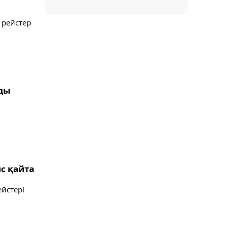
 рейстер
ады
с қайта
йстері