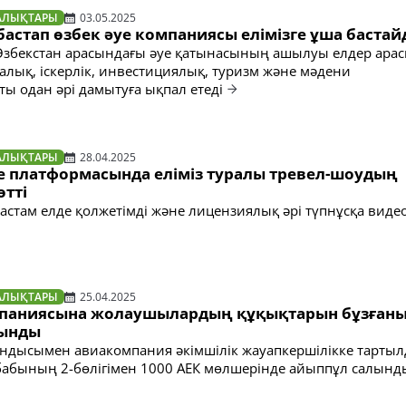
АЛЫҚТАРЫ
03.05.2025
астап өзбек әуе компаниясы елімізге ұша баста
Өзбекстан арасындағы әуе қатынасының ашылуы елдер ара
алық, іскерлік, инвестициялық, туризм және мәдени
ы одан әрі дамытуға ықпал етеді
АЛЫҚТАРЫ
28.04.2025
e платформасында еліміз туралы тревел-шоудың
өтті
астам елде қолжетімді және лицензиялық әрі түпнұсқа виде
АЛЫҚТАРЫ
25.04.2025
мпаниясына жолаушылардың құқықтарын бұзғаны
лынды
ндысымен авиакомпания әкімшілік жауапкершілікке тартыл
бабының 2-бөлігімен 1000 АЕК мөлшерінде айыппұл салынд