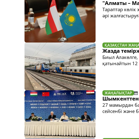
"Алматы – Ма
Тараптар көлік
әрі жалғастыруғ
ҚАЗАҚСТАН ЖАҢ
Жазда темір
Биыл Алакөлге,
қатынайтын 12 
ЖАҢАЛЫҚТАР
Шымкенттен 
27 мамырдан ба
сейсенбі және 