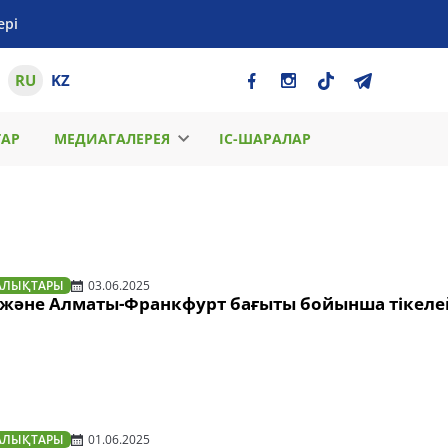
ері
RU
KZ
ТАР
МЕДИАГАЛЕРЕЯ
ІС-ШАРАЛАР
АЛЫҚТАРЫ
03.06.2025
 және Алматы-Франкфурт бағыты бойынша тікеле
АЛЫҚТАРЫ
01.06.2025