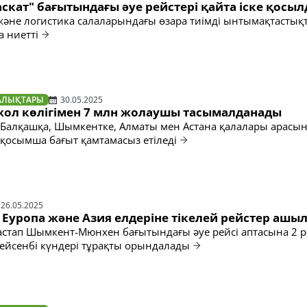
скат" бағытындағы әуе рейстері қайта іске қосы
 және логистика салаларындағы өзара тиімді ынтымақтастық
а ниетті
АЛЫҚТАРЫ
30.05.2025
жол көлігімен 7 млн жолаушы тасымалданады
 Балқашқа, Шымкентке, Алматы мен Астана қалалары арасы
қосымша бағыт қамтамасыз етіледі
26.05.2025
Еуропа және Азия елдеріне тікелей рейстер ашы
стап Шымкент-Мюнхен бағытындағы әуе рейсі аптасына 2 р
бейсенбі күндері тұрақты орындалады