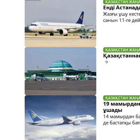
ҚАЗАҚСТАН ЖАҢ
Енді Астанад
Жазғы ұшу кест
санын 11-ге дей
ҚАЗАҚСТАН ЖАҢ
Қазақстанна
ҚАЗАҚСТАН ЖАҢ
19 мамырдан
ұшады
14 мамырдан ба
де бастапқы б