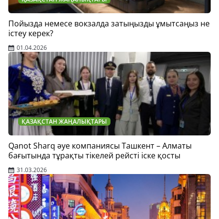
Пойызда немесе вокзалда затыңызды ұмытсаңыз не
істеу керек?
01.04.2026
ҚАЗАҚСТАН ЖАҢАЛЫҚТАРЫ
Qanot Sharq әуе компаниясы Ташкент – Алматы
бағытында тұрақты тікелей рейсті іске қосты
31.03.2026