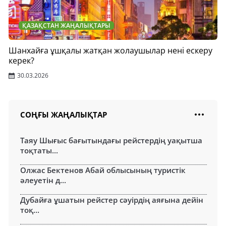
ҚАЗАҚСТАН ЖАҢАЛЫҚТАРЫ
Шанхайға ұшқалы жатқан жолаушылар нені ескеру
керек?
30.03.2026
СОҢҒЫ ЖАҢАЛЫҚТАР
Таяу Шығыс бағытындағы рейстердің уақытша
тоқтаты...
Олжас Бектенов Абай облысының туристік
әлеуетін д...
Дубайға ұшатын рейстер сәуірдің аяғына дейін
тоқ...