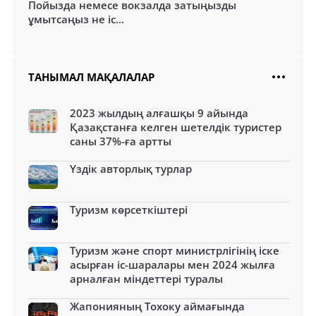
Пойызда немесе вокзалда затыңызды
ұмытсаңыз не іс...
ТАНЫМАЛ МАҚАЛАЛАР
2023 жылдың алғашқы 9 айында
Қазақстанға келген шетелдік туристер
саны 37%-ға артты
Үздік авторлық турлар
Туризм көрсеткіштері
Туризм және спорт министрлігінің іске
асырған іс-шаралары мен 2024 жылға
арналған міндеттері туралы
Жапонияның Тохоку аймағында