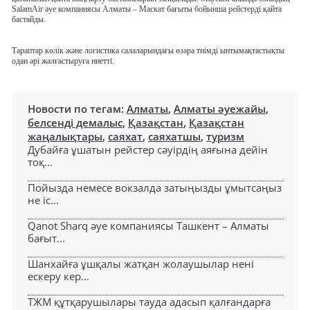
SalamAir әуе компаниясы Алматы – Маскат бағыты бойынша рейстерді қайта
бастайды.
Тараптар көлік және логистика салаларындағы өзара тиімді ынтымақтастықты
одан әрі жалғастыруға ниетті.
Новости по тегам:
Алматы
,
Алматы әуежайы
,
белсенді демалыс
,
Қазақстан
,
Қазақстан
жаңалықтары
,
саяхат
,
саяхатшы
,
туризм
Дубайға ұшатын рейстер сәуірдің аяғына дейін
тоқ...
Пойызда немесе вокзалда затыңызды ұмытсаңыз
не іс...
Qanot Sharq әуе компаниясы Ташкент – Алматы
бағыт...
Шанхайға ұшқалы жатқан жолаушылар нені
ескеру кер...
ТЖМ құтқарушылары тауда адасып қалғандарға