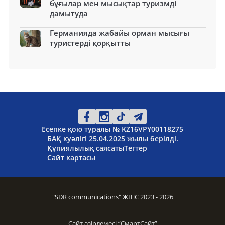
бұғылар мен мысықтар туризмді
дамытуда
Германияда жабайы орман мысығы
туристерді қорқытты
Есепке қою туралы № KZ16VPY00118275
БАҚ куәлігі 25.04.2025 жылы берілді.
Құпиялылық саясаты
Тегтер
Сайт картасы
"SDR communications" ЖШС 2023 - 2026
Сайт әзірлемесі “
СмартСайт
”