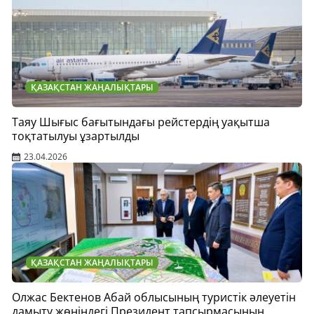
ҚАЗАҚСТАН ЖАҢАЛЫҚТАРЫ
Таяу Шығыс бағытындағы рейстердің уақытша
тоқтатылуы ұзартылды
23.04.2026
ҚАЗАҚСТАН ЖАҢАЛЫҚТАРЫ
Олжас Бектенов Абай облысының туристік әлеуетін
дамыту жөніндегі Президент тапсырмасының