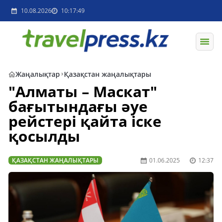
10.08.2026
10:17:49
Жаңалықтар
Қазақстан жаңалықтары
"Алматы – Маскат"
бағытындағы әуе
рейстері қайта іске
қосылды
ҚАЗАҚСТАН ЖАҢАЛЫҚТАРЫ
01.06.2025
12:37