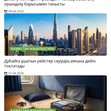
орындалу барысымен танысты
09.04.2026
ҚАЗАҚСТАН ЖАҢАЛЫҚТАРЫ
Дубайға ұшатын рейстер сәуірдің аяғына дейін
тоқтатады
01.04.2026
ҚАЗАҚСТАН ЖАҢАЛЫҚТАРЫ