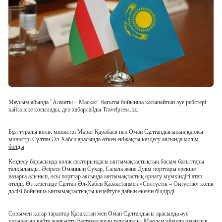
Маусым айында "Алматы – Маскат" бағыты бойынша қатынайтын әуе рейстері
қайта іске қосылады, деп хабарлайды Travelpress.kz.
Бұл туралы көлік министрі Марат Қарабаев пен Оман Сұлтандығының қаржы
министрі Сұлтан Әл-Хабси арасында өткен екіжақты кездесу аясында
мәлім
болды
.
Кездесу барысында көлік секторындағы ынтымақтастықтың басым бағыттары
талқыланды. Әсіресе Оманның Сухар, Салала және Дукм порттары ерекше
назарға алынып, осы порттар аясында ынтымақтастық орнату мүмкіндігі атап
өтілді. Өз кезегінде Сұлтан Әл-Хабси Қазақстанмен «Солтүстік – Оңтүстік» көлік
дәлізі бойынша ынтымақтастықты кеңейтуге дайын екенін білдірді.
Сонымен қатар тараптар Қазақстан мен Оман Сұлтандығы арасында әуе
қатынасын қайта жаңғырту бастамаларын талқылады. Маусым айында омандық