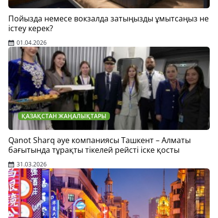
Пойызда немесе вокзалда затыңызды ұмытсаңыз не
істеу керек?
01.04.2026
ҚАЗАҚСТАН ЖАҢАЛЫҚТАРЫ
Qanot Sharq әуе компаниясы Ташкент – Алматы
бағытында тұрақты тікелей рейсті іске қосты
31.03.2026