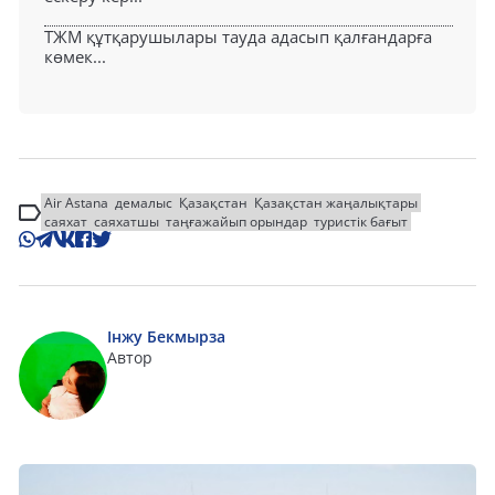
ТЖМ құтқарушылары тауда адасып қалғандарға
көмек...
Air Astana
демалыс
Қазақстан
Қазақстан жаңалықтары
саяхат
саяхатшы
таңғажайып орындар
туристік бағыт
Інжу Бекмырза
Автор