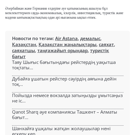
Әзербайжан және Германия елдеріне әуе қатынасының ашылуы бұл
мемлекеттермен сауда-экономикалық, іскерлік, инвестициялық, туристік және
мәдени ынтымақтастықтың одан әрі нығаюына ықпал етпек.
Новости по тегам:
Air Astana
,
демалыс
,
Қазақстан
,
Қазақстан жаңалықтары
,
саяхат
,
саяхатшы
,
таңғажайып орындар
,
туристік
бағыт
Таяу Шығыс бағытындағы рейстердің уақытша
тоқтаты...
Дубайға ұшатын рейстер сәуірдің аяғына дейін
тоқ...
Пойызда немесе вокзалда затыңызды ұмытсаңыз
не іс...
Qanot Sharq әуе компаниясы Ташкент – Алматы
бағыт...
Шанхайға ұшқалы жатқан жолаушылар нені
ескеру кер...