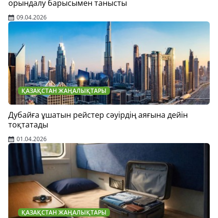
орындалу барысымен танысты
09.04.2026
ҚАЗАҚСТАН ЖАҢАЛЫҚТАРЫ
Дубайға ұшатын рейстер сәуірдің аяғына дейін
тоқтатады
01.04.2026
ҚАЗАҚСТАН ЖАҢАЛЫҚТАРЫ