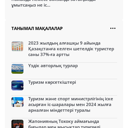
ұмытсаңыз не іс...
ТАНЫМАЛ МАҚАЛАЛАР
2023 жылдың алғашқы 9 айында
Қазақстанға келген шетелдік туристер
саны 37%-ға артты
Үздік авторлық турлар
Туризм көрсеткіштері
Туризм және спорт министрлігінің іске
асырған іс-шаралары мен 2024 жылға
арналған міндеттері туралы
Жапонияның Тохоку аймағында
бұғылар мен мысықтар туризмді