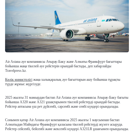
Air Astana әуе компаниясы Атырау-Баку және Алматы-Франкфурт бағыттары
бойынша жаңа тікелей әуе рейстерін орындай бастады, деп хабарлайды
Travelpress.kz.
Көлік министрлігі
жаңа халықаралық әуе бағыттарын ашу бойынша тұрақты
түрде жұмыс жүргізуде.
2025 жылғы 31 мамырдан бастап Air Astana әуе компаниясы Атырау-Баку бағыты
бойынша A320 және A321 ұшақтарымен тікелей рейстерді орындай бастады.
Рейстер аптасына үш рет дүйсенбі, сәрсенбі және сенбі күндері орындалады.
Сонымен қатар Air Astana әуе компаниясы 2025 жылғы 1 маусымнан бастап
Алматыдан Майндағы Франкфурт қаласына тікелей рейстерді жүзеге асыруда.
Рейстер сейсенбі, бейсенбі және жексенбі күндері A321LR ұшағымен орындалады.