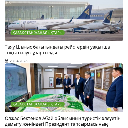
ҚАЗАҚСТАН ЖАҢАЛЫҚТАРЫ
Таяу Шығыс бағытындағы рейстердің уақытша
тоқтатылуы ұзартылды
23.04.2026
ҚАЗАҚСТАН ЖАҢАЛЫҚТАРЫ
Олжас Бектенов Абай облысының туристік әлеуетін
дамыту жөніндегі Президент тапсырмасының