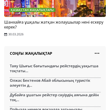
ҚАЗАҚСТАН ЖАҢАЛЫҚТАРЫ
Шанхайға ұшқалы жатқан жолаушылар нені ескеру
керек?
30.03.2026
СОҢҒЫ ЖАҢАЛЫҚТАР
Таяу Шығыс бағытындағы рейстердің уақытша
тоқтаты...
Олжас Бектенов Абай облысының туристік
әлеуетін д...
Дубайға ұшатын рейстер сәуірдің аяғына дейін
тоқ...
Пойызда немесе вокзалда затыңызды