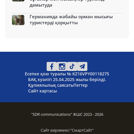
дамытуда
Германияда жабайы орман мысығы
туристерді қорқытты
Есепке қою туралы № KZ16VPY00118275
БАҚ куәлігі 25.04.2025 жылы берілді.
Құпиялылық саясаты
Тегтер
Сайт картасы
"SDR communications" ЖШС 2023 - 2026
Сайт әзірлемесі “
СмартСайт
”