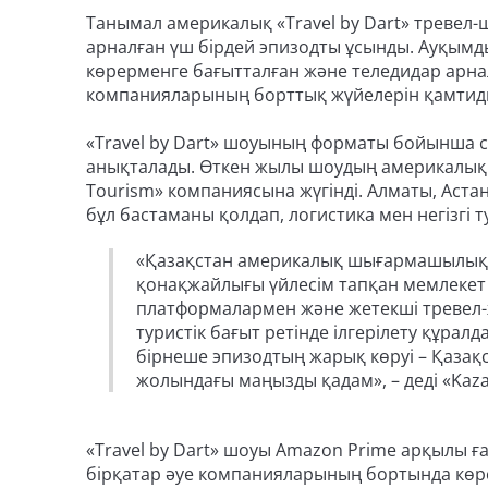
Танымал америкалық «Travel by Dart» треве
арналған үш бірдей эпизодты ұсынды. Ауқымды
көрерменге бағытталған және теледидар арна
компанияларының борттық жүйелерін қамтид
«Travel by Dart» шоуының форматы бойынша с
анықталады. Өткен жылы шоудың америкалық п
Tourism» компаниясына жүгінді. Алматы, Аст
бұл бастаманы қолдап, логистика мен негізгі т
«Қазақстан америкалық шығармашылық т
қонақжайлығы үйлесім тапқан мемлекет
платформалармен және жетекші тревел-ж
туристік бағыт ретінде ілгерілету құрал
бірнеше эпизодтың жарық көруі – Қаза
жолындағы маңызды қадам», – деді «Kaz
«Travel by Dart» шоуы Amazon Prime арқылы ғ
бірқатар әуе компанияларының бортында көрс