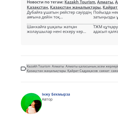
Новости по тегам:
Kazakh Tourism
,
Алматы
,
А
Қазақстан
,
Қазақстан жаңалықтары
,
Қайрат
Дубайға ұшатын рейстер сәуірдің
Пойызда нем
аяғына дейін тоқ...
затыңызды ұм
Шанхайға ұшқалы жатқан
ТЖМ құтқар
жолаушылар нені ескеру кер...
адасып қалға
Kazakh Tourism
Алматы
Алматы қаласының әсем жерлері
Қазақстан жаңалықтары
Қайрат Садуақасов
саяхат
сая
Інжу Бекмырза
Автор