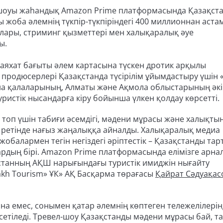
л-шоуы жаһандық Amazon Prime платформасында Қазақст
 жоба әлемнің түкпір-түкпіріндегі 400 миллионнан аста
лары, стриминг қызметтері мен халықаралық әуе
ы.
аяхат бағыты әлем картасына түскен дротик арқылы
родюсерлері Қазақстанда түсірілім ұйымдастыру үшін 
ана қалаларының, Алматы және Ақмола облыстарының әкі
уристік нысандарға кіру бойынша үлкен қолдау көрсетті.
оп үшін табиғи әсемдігі, мәдени мұрасы және халықты
 ретінде нағыз жаңалыққа айналды. Халықаралық медиа
обалармен тегін негіздегі әріптестік – Қазақстанды та
дардың бірі. Amazon Prime платформасында елімізге арна
қстанның АҚШ нарығындағы туристік имиджін нығайту
akh Tourism» ҰК» АҚ Басқарма төрағасы
Қайрат Сәдуақас
ана емес, сонымен қатар әлемнің көптеген тележелілері
етіледі. Тревел-шоу Қазақстанды мәдени мұрасы бай, т