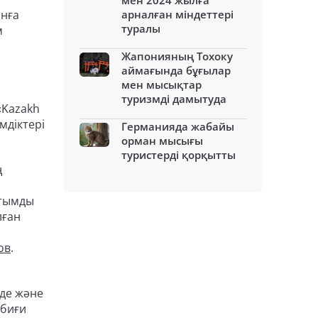
мен 2024 жылға
анға
арналған міндеттері
туралы
м
Жапонияның Тохоку
аймағында бұғылар
мен мысықтар
туризмді дамытуда
«Kazakh
мдіктері
Германияда жабайы
орман мысығы
туристерді қорқытты
ң
ртымды
лған
ов
.
нде және
абиғи