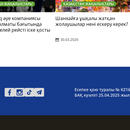
АН ЖАҢАЛЫҚТАРЫ
ҚАЗАҚСТАН ЖАҢАЛЫҚТАРЫ
q әуе компаниясы
Шанхайға ұшқалы жатқан
 Алматы бағытында
жолаушылар нені ескеру керек?
елей рейсті іске қосты
30.03.2026
Есепке қою туралы № KZ1
БАҚ куәлігі 25.04.2025 жыл