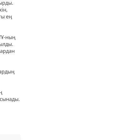
ырды.
ін,
ғы ең
ҰҰ-ның
нылды.
дардан
тардың
ң
ұсынады.