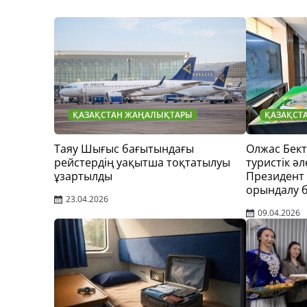
ҚАЗАҚСТАН ЖАҢАЛЫҚТАРЫ
ҚАЗАҚСТ
Таяу Шығыс бағытындағы
Олжас Бек
рейстердің уақытша тоқтатылуы
туристік әл
ұзартылды
Президент
орындалу 
23.04.2026
09.04.2026