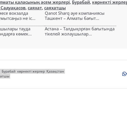
лматы қаласының әсем жерлері
,
Бурабай
,
көрнекті жерле
 Садуақасов
,
саяхат
,
саяхатшы
есе вокзалда
Qanot Sharq әуе компаниясы
ытсаңыз не іс...
Ташкент – Алматы бағыт...
ушылары тауда
Астана – Талдықорған бағытында
ндарға көмек...
тікелей жолаушылар...
Бурабай
көрнекті жерлер
Қазақстан
хатшы