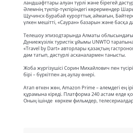
ландшафттары алуан түрлі және бірегей дәстү
Әлемнің түкпір-түкпіріндегі көрермендер Шар
Щучинск-Бурабай курорттық аймағын, Бәйтере
үлкен мешітті, «Сауран» базарын және басқа 
Телешоу эпизодтарында Алматы облысындағы 
Дүниежүзілік туристік ұйымы UNWTO тарапынан 
«Travel by Dart» авторлары қазақтың гастрон
дәм татып, дәстүрлі асханалармен танысты.
Жоба жүргізушісі Сорин Михайлович пен түс
бірі – бүркітпен аң аулау өнері.
Атап өткен жөн, Amazon Prime – әлемдегі ең ір
құрамына кіреді. Платформа 240 астам елде қ
Оның ішінде көркем фильмдер, телесериалдар,