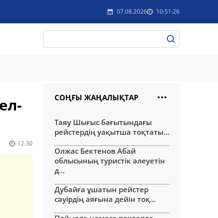
07.08.2026
10:51:26
СОҢҒЫ ЖАҢАЛЫҚТАР
ел-
Таяу Шығыс бағытындағы
рейстердің уақытша тоқтаты...
12:30
Олжас Бектенов Абай
облысының туристік әлеуетін
д...
Дубайға ұшатын рейстер
сәуірдің аяғына дейін тоқ...