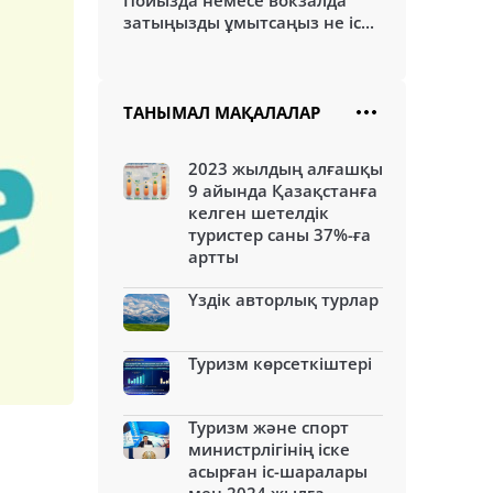
Пойызда немесе вокзалда
затыңызды ұмытсаңыз не іс...
ТАНЫМАЛ МАҚАЛАЛАР
2023 жылдың алғашқы
9 айында Қазақстанға
келген шетелдік
туристер саны 37%-ға
артты
Үздік авторлық турлар
Туризм көрсеткіштері
Туризм және спорт
министрлігінің іске
асырған іс-шаралары