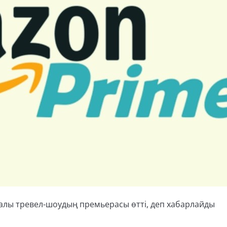
алы тревел-шоудың премьерасы өтті, деп хабарлайды