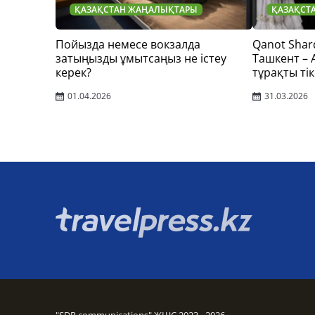
ҚАЗАҚСТАН ЖАҢАЛЫҚТАРЫ
ҚАЗАҚСТ
Пойызда немесе вокзалда
Qanot Shar
затыңызды ұмытсаңыз не істеу
Ташкент –
керек?
тұрақты тік
01.04.2026
31.03.2026