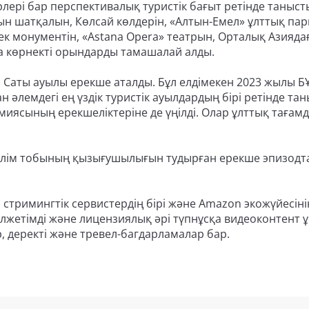
рлері бар перспективалық туристік бағыт ретінде таныст
ын шатқалын, Көлсай көлдерін, «Алтын-Емел» ұлттық парк
к монументін, «Astana Opera» театрын, Орталық Азияда
да көрнекті орындарды тамашалай алды.
Саты ауылы ерекше аталды. Бұл елдімекен 2023 жылы Б
әлемдегі ең үздік туристік ауылдардың бірі ретінде та
омиясының ерекшеліктеріне де үңілді. Олар ұлттық тағам
ірілім тобының қызығушылығын тудырған ерекше эпизод
і стримингтік сервистердің бірі және Amazon экожүйесіні
олжетімді және лицензиялық әрі түпнұсқа видеоконтент 
 деректі және тревел-багдарламалар бар.