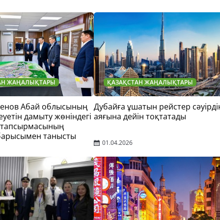
АН ЖАҢАЛЫҚТАРЫ
ҚАЗАҚСТАН ЖАҢАЛЫҚТАРЫ
тенов Абай облысының
Дубайға ұшатын рейстер сәуірді
еуетін дамыту жөніндегі
аяғына дейін тоқтатады
 тапсырмасының
барысымен танысты
01.04.2026