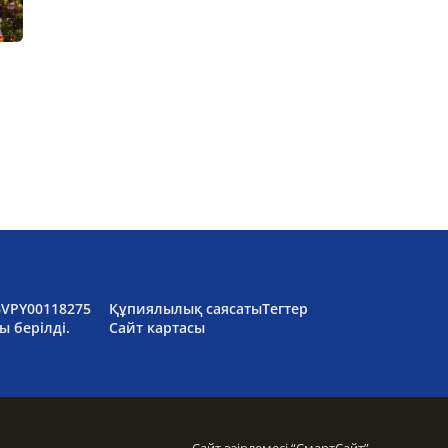
6VPY00118275
Құпиялылық саясаты
Тегтер
ы берілді.
Сайт картасы