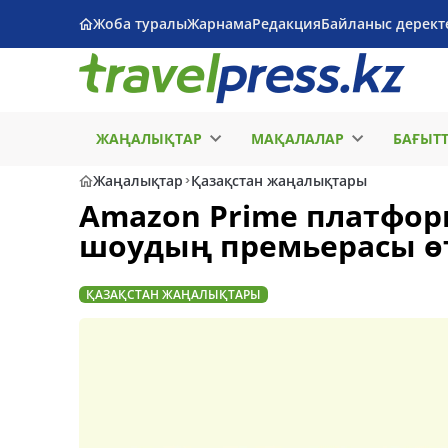
Жоба туралы
Жарнама
Редакция
Байланыс дерект
ЖАҢАЛЫҚТАР
МАҚАЛАЛАР
БАҒЫТ
Жаңалықтар
Қазақстан жаңалықтары
Amazon Prime платфор
шоудың премьерасы ө
ҚАЗАҚСТАН ЖАҢАЛЫҚТАРЫ