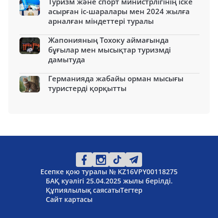
Туризм және спорт министрлігінің іске
асырған іс-шаралары мен 2024 жылға
арналған міндеттері туралы
Жапонияның Тохоку аймағында
бұғылар мен мысықтар туризмді
дамытуда
Германияда жабайы орман мысығы
туристерді қорқытты
Есепке қою туралы № KZ16VPY00118275
БАҚ куәлігі 25.04.2025 жылы берілді.
Құпиялылық саясаты
Тегтер
Сайт картасы