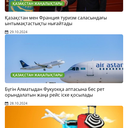
ҚАЗАҚСТАН ЖАҢАЛЫҚТАРЫ
Қазақстан мен Франция туризм саласындағы
ынтымақтастықты нығайтады
29.10.2024
ҚАЗАҚСТАН ЖАҢАЛЫҚТАРЫ
Бүгін Алматыдан Фукуокқа аптасына бес рет
орындалатын жаңа рейс іске қосылады
28.10.2024