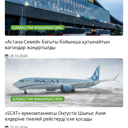
ҚАЗАҚСТАН ЖАҢАЛЫҚТАРЫ
«Астана-Семей» бағыты бойынша қатынайтын
вагондар жаңартылды
28.10.2024
ҚАЗАҚСТАН ЖАҢАЛЫҚТАРЫ
«SCAT» әуекомпаниясы Оңтүстік Шығыс Азия
елдеріне тікелей рейстерді іске қосады
25.10.2024