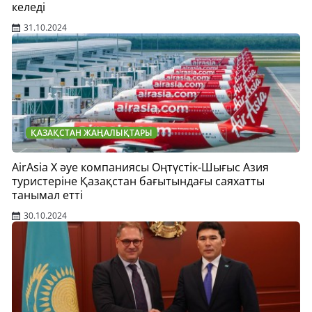
келеді
31.10.2024
ҚАЗАҚСТАН ЖАҢАЛЫҚТАРЫ
AirAsia X әуе компаниясы Оңтүстік-Шығыс Азия
туристеріне Қазақстан бағытындағы саяхатты
танымал етті
30.10.2024