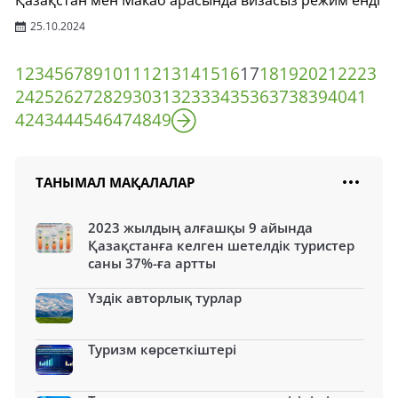
Қазақстан мен Макао арасында визасыз режим енді
25.10.2024
1
2
3
4
5
6
7
8
9
10
11
12
13
14
15
16
17
18
19
20
21
22
23
24
25
26
27
28
29
30
31
32
33
34
35
36
37
38
39
40
41
42
43
44
45
46
47
48
49
ТАНЫМАЛ МАҚАЛАЛАР
2023 жылдың алғашқы 9 айында
Қазақстанға келген шетелдік туристер
саны 37%-ға артты
Үздік авторлық турлар
Туризм көрсеткіштері