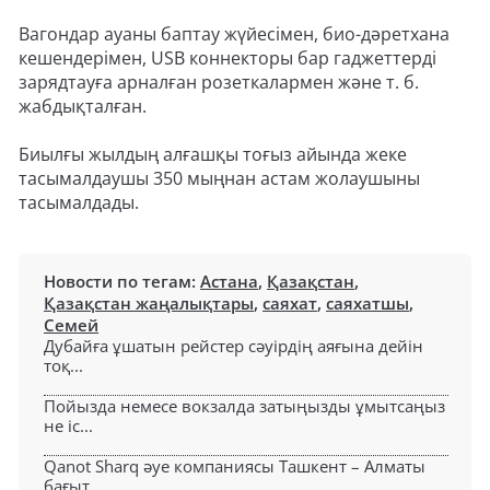
Вагондар ауаны баптау жүйесімен, био-дәретхана
кешендерімен, USB коннекторы бар гаджеттерді
зарядтауға арналған розеткалармен және т. б.
жабдықталған.
Биылғы жылдың алғашқы тоғыз айында жеке
тасымалдаушы 350 мыңнан астам жолаушыны
тасымалдады.
Новости по тегам:
Астана
,
Қазақстан
,
Қазақстан жаңалықтары
,
саяхат
,
саяхатшы
,
Семей
Дубайға ұшатын рейстер сәуірдің аяғына дейін
тоқ...
Пойызда немесе вокзалда затыңызды ұмытсаңыз
не іс...
Qanot Sharq әуе компаниясы Ташкент – Алматы
бағыт...