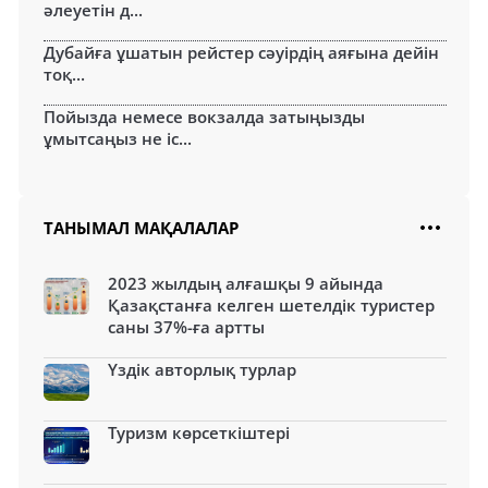
әлеуетін д...
Дубайға ұшатын рейстер сәуірдің аяғына дейін
тоқ...
Пойызда немесе вокзалда затыңызды
ұмытсаңыз не іс...
ТАНЫМАЛ МАҚАЛАЛАР
2023 жылдың алғашқы 9 айында
Қазақстанға келген шетелдік туристер
саны 37%-ға артты
Үздік авторлық турлар
Туризм көрсеткіштері