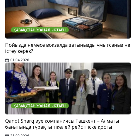
ҚАЗАҚСТАН ЖАҢАЛЫҚТАРЫ
Пойызда немесе вокзалда затыңызды ұмытсаңыз не
істеу керек?
01.04.2026
ҚАЗАҚСТАН ЖАҢАЛЫҚТАРЫ
Qanot Sharq әуе компаниясы Ташкент – Алматы
бағытында тұрақты тікелей рейсті іске қосты
31.03.2026