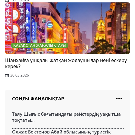
ҚАЗАҚСТАН ЖАҢАЛЫҚТАРЫ
Шанхайға ұшқалы жатқан жолаушылар нені ескеру
керек?
30.03.2026
СОҢҒЫ ЖАҢАЛЫҚТАР
Таяу Шығыс бағытындағы рейстердің уақытша
тоқтаты...
Олжас Бектенов Абай облысының туристік