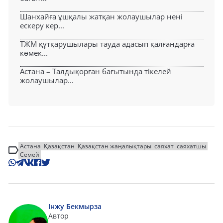
Шанхайға ұшқалы жатқан жолаушылар нені
ескеру кер...
ТЖМ құтқарушылары тауда адасып қалғандарға
көмек...
Астана – Талдықорған бағытында тікелей
жолаушылар...
Астана
Қазақстан
Қазақстан жаңалықтары
саяхат
саяхатшы
Семей
Інжу Бекмырза
Автор