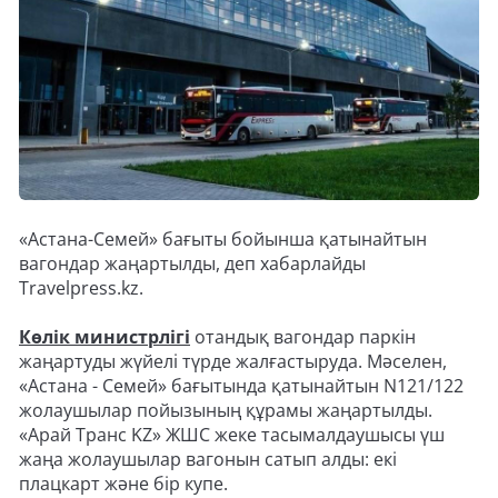
«Астана-Семей» бағыты бойынша қатынайтын
вагондар жаңартылды, деп хабарлайды
Travelpress.kz.
Көлік министрлігі
отандық вагондар паркін
жаңартуды жүйелі түрде жалғастыруда. Мәселен,
«Астана - Семей» бағытында қатынайтын N121/122
жолаушылар пойызының құрамы жаңартылды.
«Арай Транс KZ» ЖШС жеке тасымалдаушысы үш
жаңа жолаушылар вагонын сатып алды: екі
плацкарт және бір купе.