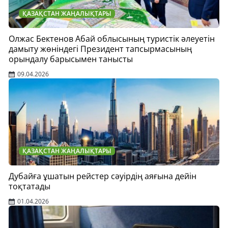
ҚАЗАҚСТАН ЖАҢАЛЫҚТАРЫ
Олжас Бектенов Абай облысының туристік әлеуетін
дамыту жөніндегі Президент тапсырмасының
орындалу барысымен танысты
09.04.2026
ҚАЗАҚСТАН ЖАҢАЛЫҚТАРЫ
Дубайға ұшатын рейстер сәуірдің аяғына дейін
тоқтатады
01.04.2026