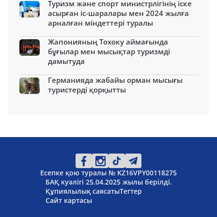
Туризм және спорт министрлігінің іске
асырған іс-шаралары мен 2024 жылға
арналған міндеттері туралы
Жапонияның Тохоку аймағында
бұғылар мен мысықтар туризмді
дамытуда
Германияда жабайы орман мысығы
туристерді қорқытты
Есепке қою туралы № KZ16VPY00118275
БАҚ куәлігі 25.04.2025 жылы берілді.
Құпиялылық саясаты
Тегтер
Сайт картасы