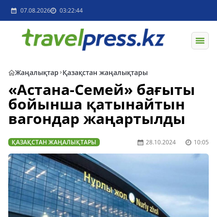
07.08.2026
03:22:44
Жаңалықтар
Қазақстан жаңалықтары
«Астана-Семей» бағыты
бойынша қатынайтын
вагондар жаңартылды
ҚАЗАҚСТАН ЖАҢАЛЫҚТАРЫ
28.10.2024
10:05