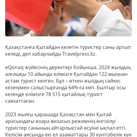
Қазақстанға Қытайдан келетін туристер саны артып
келеді, деп хабарлайды Travelpress.kz.
eQonaq жүйесінің деректері бойынша, 2024 жылдың
алғашқы 10 айында елімізге Қытайдан 122 мыңнан
астам турист келген. Бұл – өткен жылдың сәйкес
кезеңімен салыстырғанда 64%-ға көп. Былтыр осы
кезеңде елімізге 78 515 қытайлық турист
саяхаттаған.
2023 жылғы қарашада Қазақстан мен Қытай
арасындағы өзара визасыз режимнің енгізілуі
туристер санының айтарлықтай өсуіне ықпал етті.
Келісім аясында екі ел азаматтары 30 күнтізбелік күн