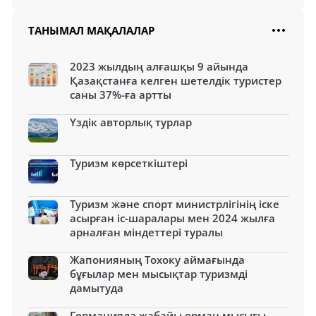
ТАНЫМАЛ МАҚАЛАЛАР
2023 жылдың алғашқы 9 айында
Қазақстанға келген шетелдік туристер
саны 37%-ға артты
Үздік авторлық турлар
Туризм көрсеткіштері
Туризм және спорт министрлігінің іске
асырған іс-шаралары мен 2024 жылға
арналған міндеттері туралы
Жапонияның Тохоку аймағында
бұғылар мен мысықтар туризмді
дамытуда
Германияда жабайы орман мысығы