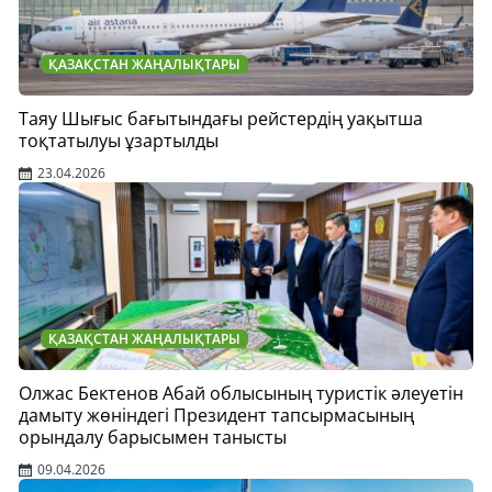
ҚАЗАҚСТАН ЖАҢАЛЫҚТАРЫ
Таяу Шығыс бағытындағы рейстердің уақытша
тоқтатылуы ұзартылды
23.04.2026
ҚАЗАҚСТАН ЖАҢАЛЫҚТАРЫ
Олжас Бектенов Абай облысының туристік әлеуетін
дамыту жөніндегі Президент тапсырмасының
орындалу барысымен танысты
09.04.2026