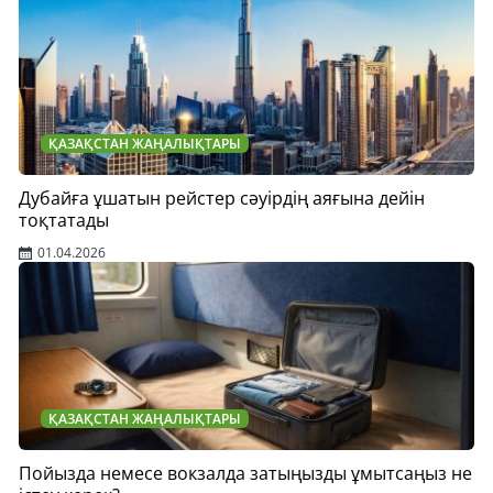
ҚАЗАҚСТАН ЖАҢАЛЫҚТАРЫ
Дубайға ұшатын рейстер сәуірдің аяғына дейін
тоқтатады
01.04.2026
ҚАЗАҚСТАН ЖАҢАЛЫҚТАРЫ
Пойызда немесе вокзалда затыңызды ұмытсаңыз не