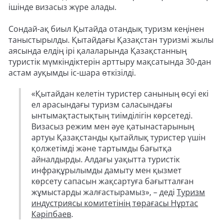
ішінде визасыз жүре алады.
Сондай-ақ биыл Қытайда отандық туризм кеңінен
таныстырылды. Қытайдағы Қазақстан туризмі жылы
аясында елдің ірі қалаларында Қазақстанның
туристік мүмкіндіктерін арттыру мақсатында 30-дан
астам ауқымды іс-шара өткізілді.
«Қытайдан келетін туристер санының өсуі екі
ел арасындағы туризм саласындағы
ынтымақтастықтың тиімділігін көрсетеді.
Визасыз режим мен әуе қатынастарының
артуы Қазақстанды қытайлық туристер үшін
қолжетімді және тартымды бағытқа
айналдырды. Алдағы уақытта туристік
инфрақұрылымды дамыту мен қызмет
көрсету сапасын жақсартуға бағытталған
жұмыстарды жалғастырамыз», – деді
Туризм
индустриясы комитетінің төрағасы Нұртас
Кәріпбаев
.