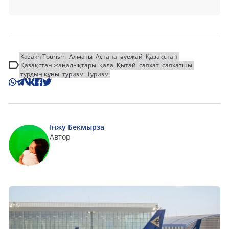
Kazakh Tourism
Алматы
Астана
әуежай
Қазақстан
Қазақстан жаңалықтары
қала
Қытай
саяхат
саяхатшы
турдың құны
туризм
Туризм
Інжу Бекмырза
Автор