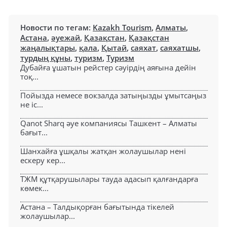
Новости по тегам:
Kazakh Tourism
,
Алматы
,
Астана
,
әуежай
,
Қазақстан
,
Қазақстан
жаңалықтары
,
қала
,
Қытай
,
саяхат
,
саяхатшы
,
турдың құны
,
туризм
,
Туризм
Дубайға ұшатын рейстер сәуірдің аяғына дейін
тоқ...
Пойызда немесе вокзалда затыңызды ұмытсаңыз
не іс...
Qanot Sharq әуе компаниясы Ташкент – Алматы
бағыт...
Шанхайға ұшқалы жатқан жолаушылар нені
ескеру кер...
ТЖМ құтқарушылары тауда адасып қалғандарға
көмек...
Астана – Талдықорған бағытында тікелей
жолаушылар...