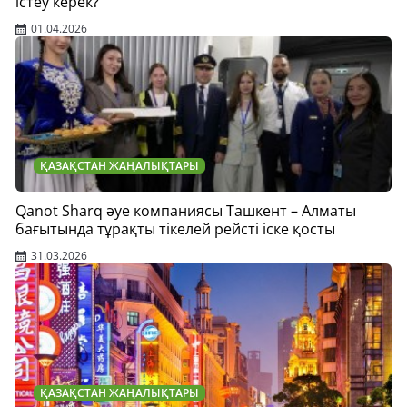
істеу керек?
01.04.2026
ҚАЗАҚСТАН ЖАҢАЛЫҚТАРЫ
Qanot Sharq әуе компаниясы Ташкент – Алматы
бағытында тұрақты тікелей рейсті іске қосты
31.03.2026
ҚАЗАҚСТАН ЖАҢАЛЫҚТАРЫ