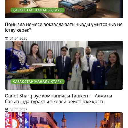
ҚАЗАҚСТАН ЖАҢАЛЫҚТАРЫ
Пойызда немесе вокзалда затыңызды ұмытсаңыз не
істеу керек?
01.04.2026
ҚАЗАҚСТАН ЖАҢАЛЫҚТАРЫ
Qanot Sharq әуе компаниясы Ташкент – Алматы
бағытында тұрақты тікелей рейсті іске қосты
31.03.2026