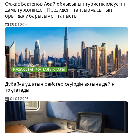
Олжас Бектенов Абай облысының туристік әлеуетін
дамыту жөніндегі Президент тапсырмасының
орындалу барысымен танысты
09.04.2026
ҚАЗАҚСТАН ЖАҢАЛЫҚТАРЫ
Дубайға ұшатын рейстер сәуірдің аяғына дейін
тоқтатады
01.04.2026