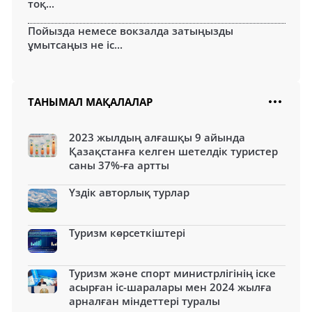
тоқ...
Пойызда немесе вокзалда затыңызды
ұмытсаңыз не іс...
ТАНЫМАЛ МАҚАЛАЛАР
2023 жылдың алғашқы 9 айында
Қазақстанға келген шетелдік туристер
саны 37%-ға артты
Үздік авторлық турлар
Туризм көрсеткіштері
Туризм және спорт министрлігінің іске
асырған іс-шаралары мен 2024 жылға
арналған міндеттері туралы