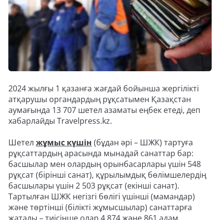
2024 жылғы 1 қазанға жағдай бойынша жергілікті
атқарушы органдардың рұқсатымен Қазақстан
аумағында 13 707 шетел азаматы еңбек етеді, деп
хабарлайды Travelpress.kz.
Шетел
жұмыс күшін
(бұдан әрі – ШЖК) тартуға
рұқсаттардың арасында мынадай санаттар бар:
басшылар мен олардың орынбасарлары үшін 548
рұқсат (бірінші санат), құрылымдық бөлімшелердің
басшылары үшін 2 503 рұқсат (екінші санат).
Тартылған ШЖК негізгі бөлігі үшінші (мамандар)
және төртінші (білікті жұмысшылар) санаттарға
жатады – тиісінше олар 4 874 және 861 адам.