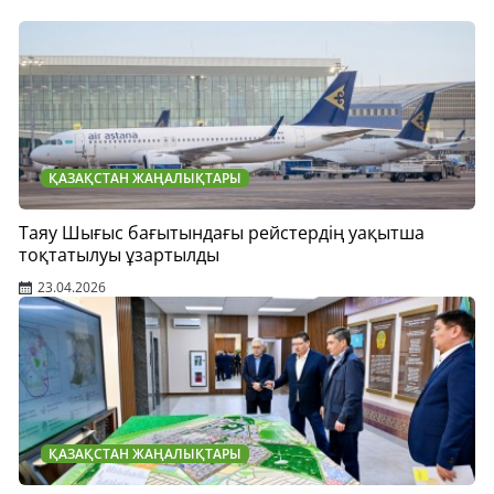
ҚАЗАҚСТАН ЖАҢАЛЫҚТАРЫ
Таяу Шығыс бағытындағы рейстердің уақытша
тоқтатылуы ұзартылды
23.04.2026
ҚАЗАҚСТАН ЖАҢАЛЫҚТАРЫ