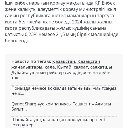
Ішкі еңбек нарығын қорғау мақсатында ҚР Еңбек
және халықты әлеуметтік қорғау министрлігі жыл
сайын республикаға шетел мамандарын тартуға
квота белгілейді және бөледі. 2024 жылы жалпы
квота республикадағы жұмыс күшінің санына
қатысты 0,23% немесе 21,5 мың бірлік мөлшерінде
белгіленді.
Новости по тегам:
Қазақстан
,
Қазақстан
жаңалықтары
,
қала
,
Қытай
,
саяхат
,
саяхатшы
Дубайға ұшатын рейстер сәуірдің аяғына дейін
тоқ...
Пойызда немесе вокзалда затыңызды ұмытсаңыз
не іс...
Qanot Sharq әуе компаниясы Ташкент – Алматы
бағыт...
Шанхайға ұшқалы жатқан жолаушылар нені
ескеру кер...