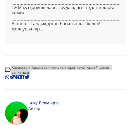
ТЖМ құтқарушылары тауда адасып қалғандарға
көмек...
Астана – Талдықорған бағытында тікелей
жолаушылар...
Қазақстан
Қазақстан жаңалықтары
қала
Қытай
саяхат
саяхатшы
Інжу Бекмырза
Автор