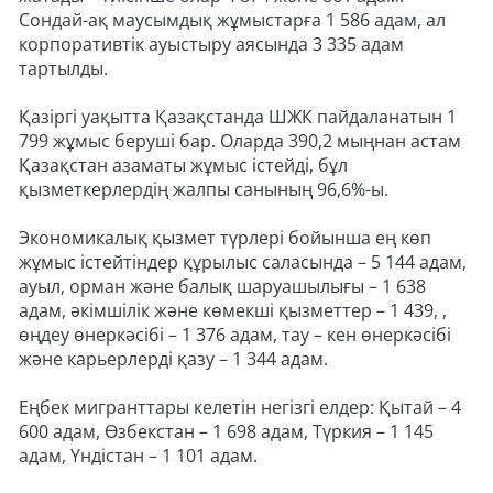
Сондай-ақ маусымдық жұмыстарға 1 586 адам, ал
корпоративтік ауыстыру аясында 3 335 адам
тартылды.
Қазіргі уақытта Қазақстанда ШЖК пайдаланатын 1
799 жұмыс беруші бар. Оларда 390,2 мыңнан астам
Қазақстан азаматы жұмыс істейді, бұл
қызметкерлердің жалпы санының 96,6%-ы.
Экономикалық қызмет түрлері бойынша ең көп
жұмыс істейтіндер құрылыс саласында – 5 144 адам,
ауыл, орман және балық шаруашылығы – 1 638
адам, әкімшілік және көмекші қызметтер – 1 439, ,
өңдеу өнеркәсібі – 1 376 адам, тау – кен өнеркәсібі
және карьерлерді қазу – 1 344 адам.
Еңбек мигранттары келетін негізгі елдер: Қытай – 4
600 адам, Өзбекстан – 1 698 адам, Түркия – 1 145
адам, Үндістан – 1 101 адам.