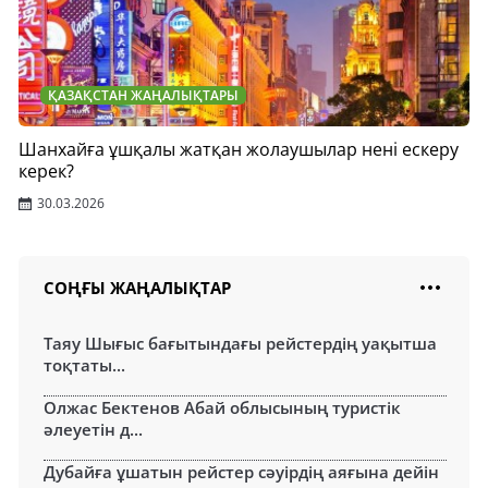
ҚАЗАҚСТАН ЖАҢАЛЫҚТАРЫ
Шанхайға ұшқалы жатқан жолаушылар нені ескеру
керек?
30.03.2026
СОҢҒЫ ЖАҢАЛЫҚТАР
Таяу Шығыс бағытындағы рейстердің уақытша
тоқтаты...
Олжас Бектенов Абай облысының туристік
әлеуетін д...
Дубайға ұшатын рейстер сәуірдің аяғына дейін