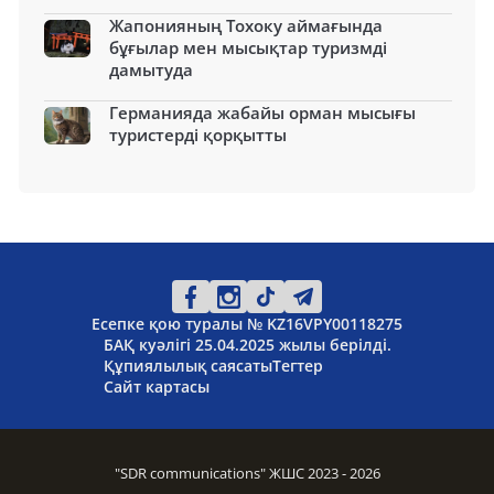
Жапонияның Тохоку аймағында
бұғылар мен мысықтар туризмді
дамытуда
Германияда жабайы орман мысығы
туристерді қорқытты
Есепке қою туралы № KZ16VPY00118275
БАҚ куәлігі 25.04.2025 жылы берілді.
Құпиялылық саясаты
Тегтер
Сайт картасы
"SDR communications" ЖШС 2023 - 2026