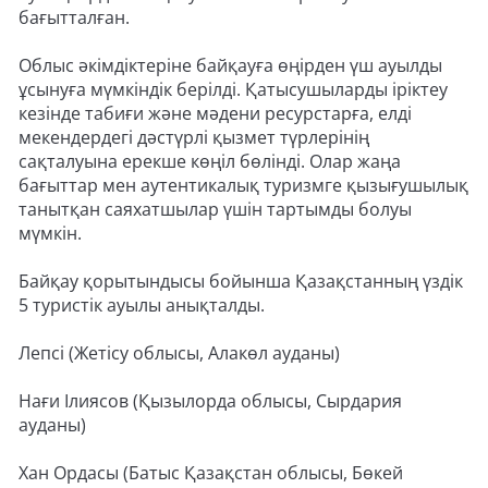
бағытталған.
Облыс әкімдіктеріне байқауға өңірден үш ауылды
ұсынуға мүмкіндік берілді. Қатысушыларды іріктеу
кезінде табиғи және мәдени ресурстарға, елді
мекендердегі дәстүрлі қызмет түрлерінің
сақталуына ерекше көңіл бөлінді. Олар жаңа
бағыттар мен аутентикалық туризмге қызығушылық
танытқан саяхатшылар үшін тартымды болуы
мүмкін.
Байқау қорытындысы бойынша Қазақстанның үздік
5 туристік ауылы анықталды.
Лепсі (Жетісу облысы, Алакөл ауданы)
Нағи Ілиясов (Қызылорда облысы, Сырдария
ауданы)
Хан Ордасы (Батыс Қазақстан облысы, Бөкей