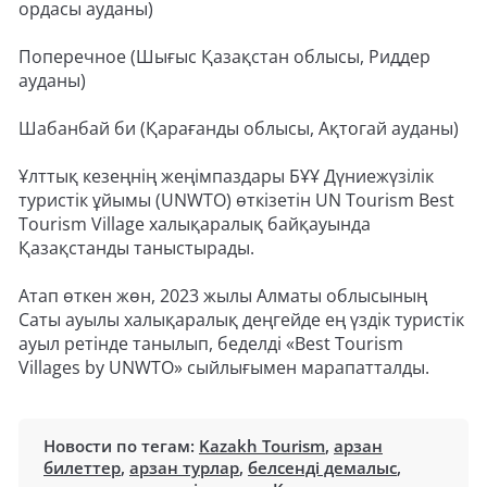
ордасы ауданы)
Поперечное (Шығыс Қазақстан облысы, Риддер
ауданы)
Шабанбай би (Қарағанды облысы, Ақтогай ауданы)
Ұлттық кезеңнің жеңімпаздары БҰҰ Дүниежүзілік
туристік ұйымы (UNWTO) өткізетін UN Tourism Best
Tourism Village халықаралық байқауында
Қазақстанды таныстырады.
Атап өткен жөн, 2023 жылы Алматы облысының
Саты ауылы халықаралық деңгейде ең үздік туристік
ауыл ретінде танылып, беделді «Best Tourism
Villages by UNWTO» сыйлығымен марапатталды.
Новости по тегам:
Kazakh Tourism
,
арзан
билеттер
,
арзан турлар
,
белсенді демалыс
,