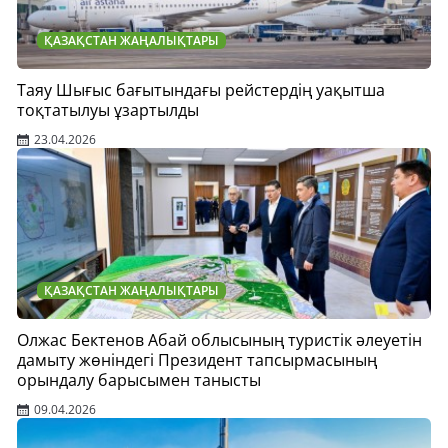
ҚАЗАҚСТАН ЖАҢАЛЫҚТАРЫ
Таяу Шығыс бағытындағы рейстердің уақытша
тоқтатылуы ұзартылды
23.04.2026
ҚАЗАҚСТАН ЖАҢАЛЫҚТАРЫ
Олжас Бектенов Абай облысының туристік әлеуетін
дамыту жөніндегі Президент тапсырмасының
орындалу барысымен танысты
09.04.2026