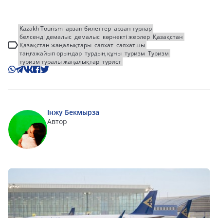
Kazakh Tourism
арзан билеттер
арзан турлар
белсенді демалыс
демалыс
көрнекті жерлер
Қазақстан
Қазақстан жаңалықтары
саяхат
саяхатшы
таңғажайып орындар
турдың құны
туризм
Туризм
туризм туралы жаңалықтар
турист
Інжу Бекмырза
Автор