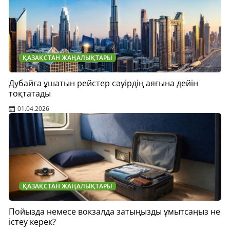
ҚАЗАҚСТАН ЖАҢАЛЫҚТАРЫ
Дубайға ұшатын рейстер сәуірдің аяғына дейін
тоқтатады
01.04.2026
ҚАЗАҚСТАН ЖАҢАЛЫҚТАРЫ
Пойызда немесе вокзалда затыңызды ұмытсаңыз не
істеу керек?