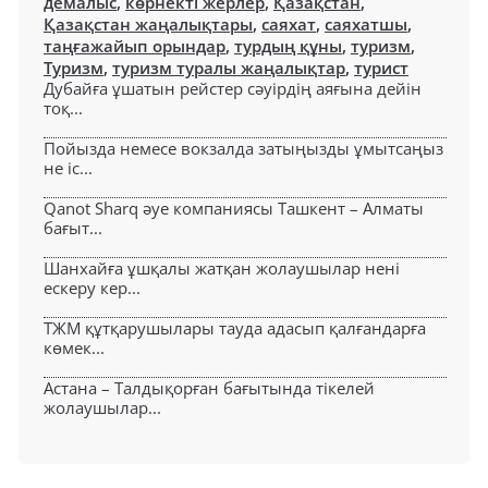
демалыс
,
көрнекті жерлер
,
Қазақстан
,
Қазақстан жаңалықтары
,
саяхат
,
саяхатшы
,
таңғажайып орындар
,
турдың құны
,
туризм
,
Туризм
,
туризм туралы жаңалықтар
,
турист
Дубайға ұшатын рейстер сәуірдің аяғына дейін
тоқ...
Пойызда немесе вокзалда затыңызды ұмытсаңыз
не іс...
Qanot Sharq әуе компаниясы Ташкент – Алматы
бағыт...
Шанхайға ұшқалы жатқан жолаушылар нені
ескеру кер...
ТЖМ құтқарушылары тауда адасып қалғандарға
көмек...
Астана – Талдықорған бағытында тікелей
жолаушылар...