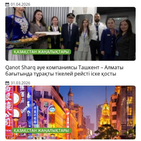
01.04.2026
ҚАЗАҚСТАН ЖАҢАЛЫҚТАРЫ
Qanot Sharq әуе компаниясы Ташкент – Алматы
бағытында тұрақты тікелей рейсті іске қосты
31.03.2026
ҚАЗАҚСТАН ЖАҢАЛЫҚТАРЫ