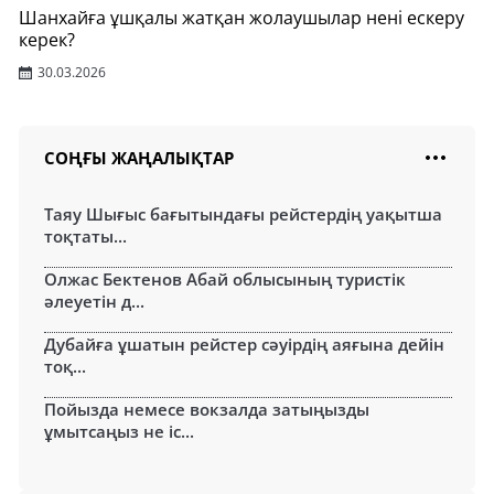
Шанхайға ұшқалы жатқан жолаушылар нені ескеру
керек?
30.03.2026
СОҢҒЫ ЖАҢАЛЫҚТАР
Таяу Шығыс бағытындағы рейстердің уақытша
тоқтаты...
Олжас Бектенов Абай облысының туристік
әлеуетін д...
Дубайға ұшатын рейстер сәуірдің аяғына дейін
тоқ...
Пойызда немесе вокзалда затыңызды
ұмытсаңыз не іс...