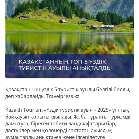
Қазақстанның үздік 5 туристік ауылы белгілі болды,
деп хабарлайды Travelpress.kz.
Kazakh Tourism
«Үздік туристік ауыл – 2025» ұлттық
байқауын қорытындылады. Жоба тұрақты туризмді
дамытуға, бірегей табиғи ландшафттары бар,
дәстүрлер мен қолөнерді сақтаған ауылдық
аумақтарды анықтауға және ілгерілетуге