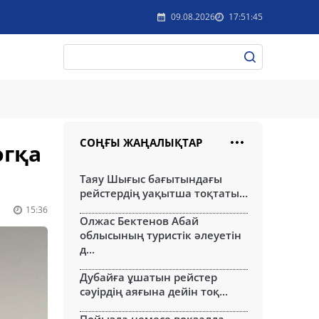
09.08.2026
17:51:45
СОҢҒЫ ЖАҢАЛЫҚТАР
огқа
Таяу Шығыс бағытындағы
рейстердің уақытша тоқтаты...
15:36
Олжас Бектенов Абай
облысының туристік әлеуетін
д...
Дубайға ұшатын рейстер
сәуірдің аяғына дейін тоқ...