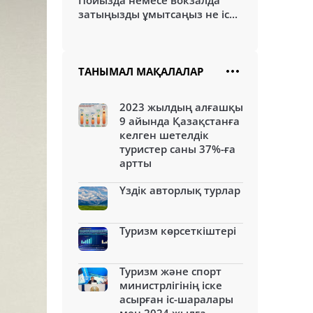
Пойызда немесе вокзалда
затыңызды ұмытсаңыз не іс...
ТАНЫМАЛ МАҚАЛАЛАР
2023 жылдың алғашқы
9 айында Қазақстанға
келген шетелдік
туристер саны 37%-ға
артты
Үздік авторлық турлар
Туризм көрсеткіштері
Туризм және спорт
министрлігінің іске
асырған іс-шаралары