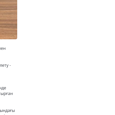
мен
лету -
нде
тырған
сындағы