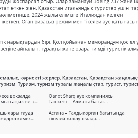
руды жоспарлап отыр. Олар заманауи Boeing 737 және B
Атап өткен жөн, Қазақстан итальяндық туристер үшін т
мәліметінше, 2024 жылы елімізге Италиядан келген
а жеткен. Оған визасыз режим мен тікелей әуе қатынасы
тік нарықтардың бірі. Қол қойылған меморандум қос ел 
еңіне айналып, тұрақты және өзара тиімді туристік ал
демалыс
,
көрнекті жерлер
,
Қазақстан
,
Қазақстан жаңалық
туризм
,
Туризм
,
туризм туралы жаңалықтар
,
турист
,
турис
есе вокзалда
Qanot Sharq әуе компаниясы
ытсаңыз не іс...
Ташкент – Алматы бағыт...
ушылары тауда
Астана – Талдықорған бағытында
ндарға көмек...
тікелей жолаушылар...