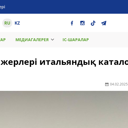
ері
RU
KZ
ТАР
МЕДИАГАЛЕРЕЯ
ІС-ШАРАЛАР
 жерлері итальяндық катал
04.02.2025