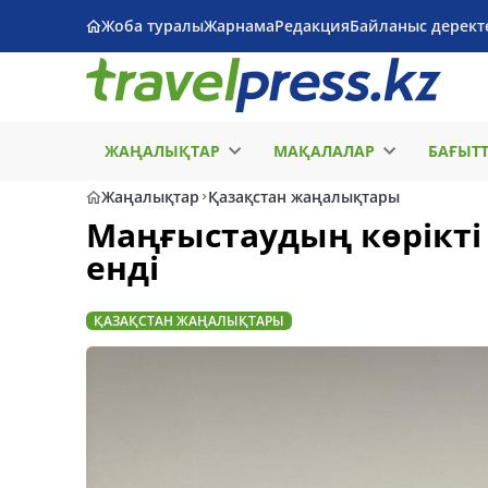
Жоба туралы
Жарнама
Редакция
Байланыс дерект
ЖАҢАЛЫҚТАР
МАҚАЛАЛАР
БАҒЫТ
Жаңалықтар
Қазақстан жаңалықтары
Маңғыстаудың көрікті
енді
ҚАЗАҚСТАН ЖАҢАЛЫҚТАРЫ