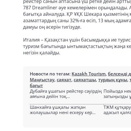
рейстер санын аптасына үш ретке дейін артты
787 Dreamliner әуе кемелерімен орындалады. 
бағытқа айналуда. ҚР ҰҚК Шекара қызметінің 
азаматтардың саны 32%-ға өсіп, 13 мың адамғ
дамуы оң әсерін тигізуде.
Италия – Қазақстан үшін басымдыққа ие турис
туризм бағытында ынтымақтастықтың жаңа кез
негізін қалайды.
Новости по тегам:
Kazakh Tourism
,
белсенді 
Маңғыстау
,
саяхат
,
саяхатшы
,
турдың құны
,
бағыт
Дубайға ұшатын рейстер сәуірдің
Пойызда нем
аяғына дейін тоқ...
затыңызды ұм
Шанхайға ұшқалы жатқан
ТЖМ құтқар
жолаушылар нені ескеру кер...
адасып қалға