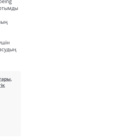
oeing
артымды
ның
үшін
масудың
тары
,
тік