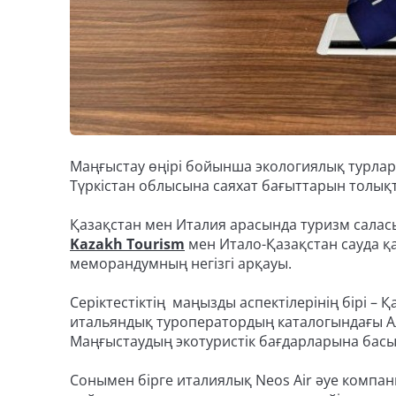
Маңғыстау өңірі бойынша экологиялық турлар
Түркістан облысына саяхат бағыттарын толықт
Қазақстан мен Италия арасында туризм саласын
Kazakh Tourism
мен Итало-Қазақстан сауда қ
меморандумның негізгі арқауы.
Серіктестіктің маңызды аспектілерінің бірі –
итальяндық туроператордың каталогындағы А
Маңғыстаудың экотуристік бағдарларына басы
Сонымен бірге италиялық Neos Air әуе компа