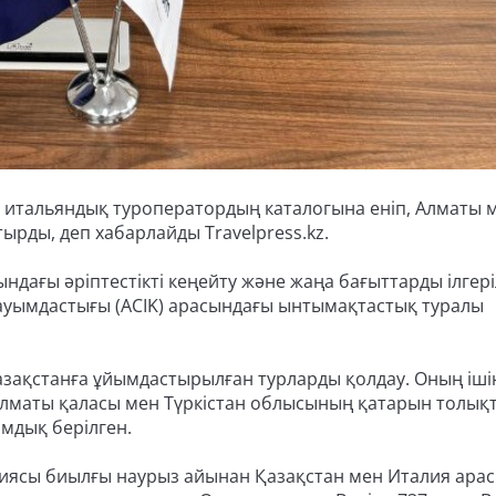
 итальяндық туроператордың каталогына еніп, Алматы 
ырды, деп хабарлайды Travelpress.kz.
дағы әріптестікті кеңейту және жаңа бағыттарды ілгері
ауымдастығы (ACIK) арасындағы ынтымақтастық туралы
 Қазақстанға ұйымдастырылған турларды қолдау. Оның іші
лматы қаласы мен Түркістан облысының қатарын толық
мдық берілген.
ниясы биылғы наурыз айынан Қазақстан мен Италия ара