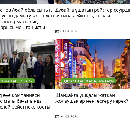
тенов Абай облысының
Дубайға ұшатын рейстер сәуірді
еуетін дамыту жөніндегі
аяғына дейін тоқтатады
 тапсырмасының
барысымен танысты
01.04.2026
АН ЖАҢАЛЫҚТАРЫ
ҚАЗАҚСТАН ЖАҢАЛЫҚТАРЫ
q әуе компаниясы
Шанхайға ұшқалы жатқан
 Алматы бағытында
жолаушылар нені ескеру керек?
елей рейсті іске қосты
30.03.2026