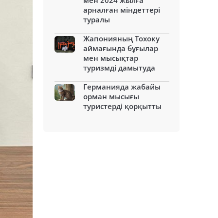
мен 2024 жылға
арналған міндеттері
туралы
Жапонияның Тохоку
аймағында бұғылар
мен мысықтар
туризмді дамытуда
Германияда жабайы
орман мысығы
туристерді қорқытты