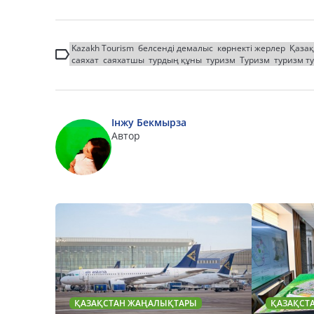
Kazakh Tourism
белсенді демалыс
көрнекті жерлер
Қазақ
саяхат
саяхатшы
турдың құны
туризм
Туризм
туризм т
Інжу Бекмырза
Автор
ҚАЗАҚСТАН ЖАҢАЛЫҚТАРЫ
ҚАЗАҚСТ