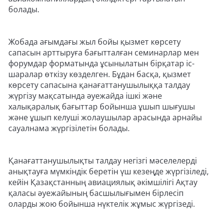
болады.
Жобада ағымдағы жыл бойы қызмет көрсету
сапасын арттыруға бағытталған семинарлар мен
форумдар форматында ұсынылатын бірқатар іс-
шаралар өткізу көзделген. Бұдан басқа, қызмет
көрсету сапасына қанағаттанушылыққа талдау
жүргізу мақсатында әуежайда ішкі және
халықаралық бағыттар бойынша ұшып шығушы
және ұшып келуші жолаушылар арасында арнайы
сауалнама жүргізілетін болады.
Қанағаттанушылықты талдау негізгі мәселелерді
анықтауға мүмкіндік беретін үш кезеңде жүргізіледі,
кейін Қазақстанның авиациялық әкімшілігі Ақтау
қаласы әуежайының басшылығымен бірлесіп
оларды жою бойынша нүктелік жұмыс жүргізеді.