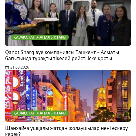
ҚАЗАҚСТАН ЖАҢАЛЫҚТАРЫ
Qanot Sharq әуе компаниясы Ташкент – Алматы
бағытында тұрақты тікелей рейсті іске қосты
31.03.2026
ҚАЗАҚСТАН ЖАҢАЛЫҚТАРЫ
Шанхайға ұшқалы жатқан жолаушылар нені ескеру
керек?