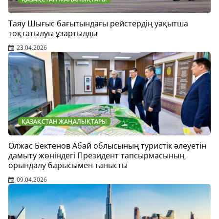
Таяу Шығыс бағытындағы рейстердің уақытша
тоқтатылуы ұзартылды
23.04.2026
ҚАЗАҚСТАН ЖАҢАЛЫҚТАРЫ
Олжас Бектенов Абай облысының туристік әлеуетін
дамыту жөніндегі Президент тапсырмасының
орындалу барысымен танысты
09.04.2026