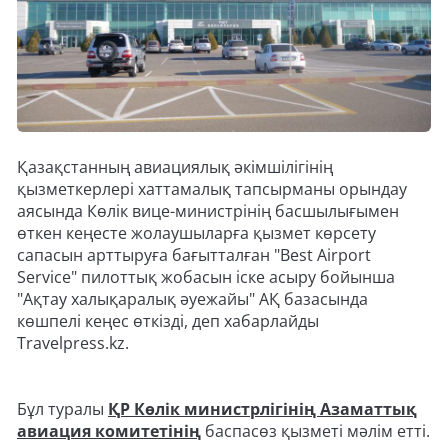
Қазақстанның авиациялық әкімшілігінің
қызметкерлері хаттамалық тапсырманы орындау
аясында Көлік вице-министрінің басшылығымен
өткен кеңесте жолаушыларға қызмет көрсету
сапасын арттыруға бағытталған "Best Airport
Service" пилоттық жобасын іске асыру бойынша
"Ақтау халықаралық әуежайы" АҚ базасында
көшпелі кеңес өткізді, деп хабарлайды
Travelpress.kz.
Бұл туралы
ҚР Көлік министрлігінің Азаматтық
авиация комитетінің
баспасөз қызметі мәлім етті.