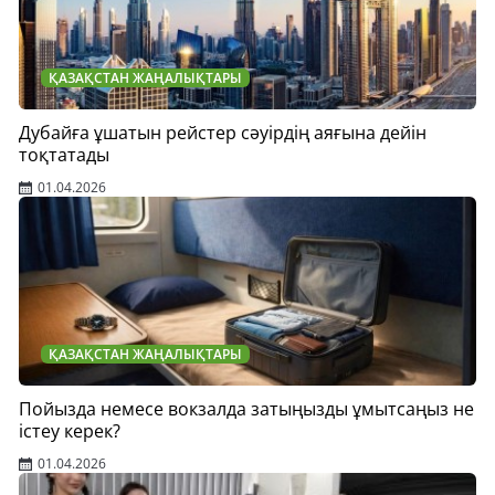
ҚАЗАҚСТАН ЖАҢАЛЫҚТАРЫ
Дубайға ұшатын рейстер сәуірдің аяғына дейін
тоқтатады
01.04.2026
ҚАЗАҚСТАН ЖАҢАЛЫҚТАРЫ
Пойызда немесе вокзалда затыңызды ұмытсаңыз не
істеу керек?
01.04.2026