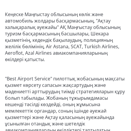
Кеңеске Маңғыстау облысының көлік және
автомобиль жолдары басқармасының, "Ақтау
халықаралық әуежайы" АҚ Маңғыстау облысының
туризм басқармасының басшылары, Шекара
қызметінің, кедендік бақылаудың, полицияның
желілік бөлімінің, Air Astana, SCAT, Turkish Airlines,
Aeroflot, Azal Airlines авиакомпанияларының
өкілдері қатысты.
"Best Airport Service" пилоттық жобасының мақсаты
қызмет көрсету сапасын жақсартудың және
мәдениетті арттырудың тиімді стратегияларын құру
болып табылады. Жобаның тұжырымдамасы
кешенді тәсілді көздейді, оның жұмысына
мемлекеттік органдар, соның ішінде әуежай
қызметтері және Ақтау қаласының әуежайында
ұсынылған отандық және шетелдік
авиакомпаниялардың өкілдіктері тартылатын