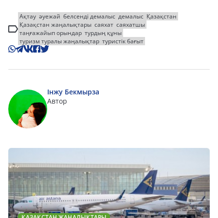
Ақтау
әуежай
белсенді демалыс
демалыс
Қазақстан
Қазақстан жаңалықтары
саяхат
саяхатшы
таңғажайып орындар
турдың құны
туризм туралы жаңалықтар
туристік бағыт
Інжу Бекмырза
Автор
ҚАЗАҚСТАН ЖАҢАЛЫҚТАРЫ