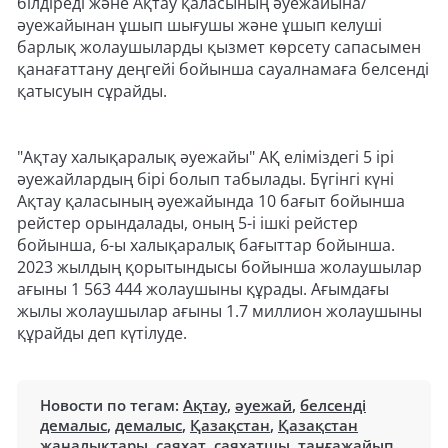
білдіреді және Ақтау қаласының әуежайына/
әуежайынан ұшып шығушы және ұшып келуші
барлық жолаушыларды қызмет көрсету сапасымен
қанағаттану деңгейі бойынша сауалнамаға белсенді
қатысуын сұрайды.
"Ақтау халықаралық әуежайы" АҚ еліміздегі 5 ірі
әуежайлардың бірі болып табылады. Бүгінгі күні
Ақтау қаласының әуежайында 10 бағыт бойынша
рейстер орындалады, оның 5-і ішкі рейстер
бойынша, 6-ы халықаралық бағыттар бойынша.
2023 жылдың қорытындысы бойынша жолаушылар
ағыны 1 563 444 жолаушыны құрады. Ағымдағы
жылы жолаушылар ағыны 1.7 миллион жолаушыны
құрайды деп күтілуде.
Новости по тегам:
Ақтау
,
әуежай
,
белсенді
демалыс
,
демалыс
,
Қазақстан
,
Қазақстан
жаңалықтары
,
саяхат
,
саяхатшы
,
таңғажайып