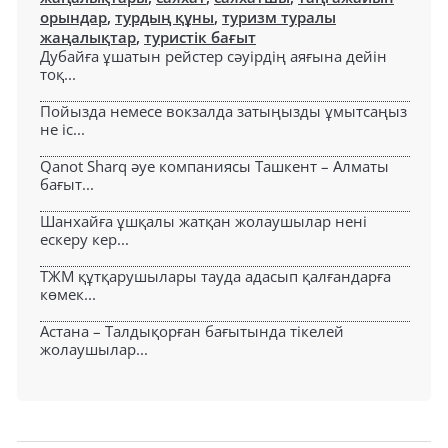
орындар
,
турдың құны
,
туризм туралы
жаңалықтар
,
туристік бағыт
Дубайға ұшатын рейстер сәуірдің аяғына дейін
тоқ...
Пойызда немесе вокзалда затыңызды ұмытсаңыз
не іс...
Qanot Sharq әуе компаниясы Ташкент – Алматы
бағыт...
Шанхайға ұшқалы жатқан жолаушылар нені
ескеру кер...
ТЖМ құтқарушылары тауда адасып қалғандарға
көмек...
Астана – Талдықорған бағытында тікелей
жолаушылар...