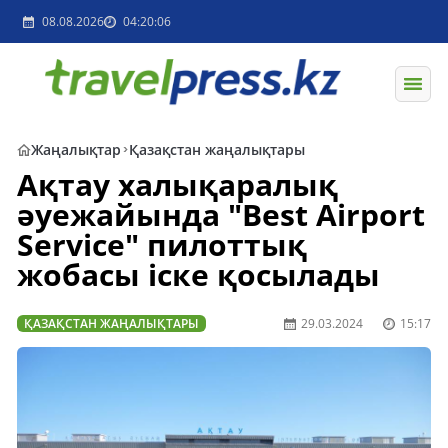
08.08.2026
04:20:06
Жаңалықтар
Қазақстан жаңалықтары
Ақтау халықаралық
әуежайында "Best Airport
Service" пилоттық
жобасы іске қосылады
ҚАЗАҚСТАН ЖАҢАЛЫҚТАРЫ
29.03.2024
15:17