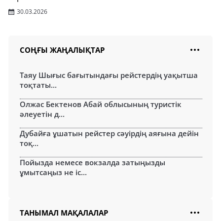
30.03.2026
СОҢҒЫ ЖАҢАЛЫҚТАР
Таяу Шығыс бағытындағы рейстердің уақытша
тоқтаты...
Олжас Бектенов Абай облысының туристік
әлеуетін д...
Дубайға ұшатын рейстер сәуірдің аяғына дейін
тоқ...
Пойызда немесе вокзалда затыңызды
ұмытсаңыз не іс...
ТАНЫМАЛ МАҚАЛАЛАР