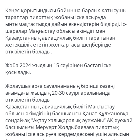
Кеңес қорытындысы бойынша барлық қатысушы
тараптар пилоттық жобаны іске асыруда
ынтымақтастыққа дайын екендіктерін білдірді. Іс-
шаралар Маңғыстау облысы әкімдігі мен
Қазақстанның авиациялық билігі тарапынан
жетекшілік ететін жол картасы шеңберінде
өткізілетін болады.
Жоба 2024 жылдың 15 сәуірінен бастап іске
қосылады.
Жолаушыларға сауалнаманың бірінші кезеңі
ағымдағы жылдың 20-30 сәуірі аралығында
өткізілетін болады
Қазақстанның авиациялық билігі Маңғыстау
облысы әкімдігінің басшылығы Қанат Құлжановқа,
сондай-ақ "Ақтау халықаралық әуежайы" АҚ әуежай
басшылығы Меруерт Жолдыбаеваға пилоттық
жобаны іске асыруға жәрдемдескені үшін алғысын