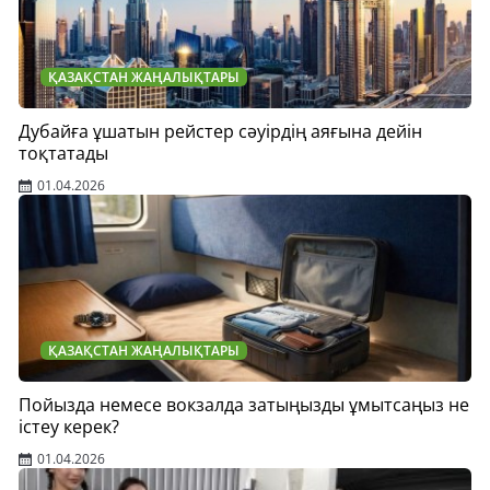
ҚАЗАҚСТАН ЖАҢАЛЫҚТАРЫ
Дубайға ұшатын рейстер сәуірдің аяғына дейін
тоқтатады
01.04.2026
ҚАЗАҚСТАН ЖАҢАЛЫҚТАРЫ
Пойызда немесе вокзалда затыңызды ұмытсаңыз не
істеу керек?
01.04.2026