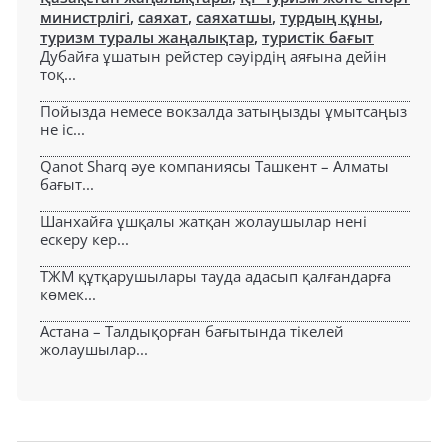
министрлігі
,
саяхат
,
саяхатшы
,
турдың құны
,
туризм туралы жаңалықтар
,
туристік бағыт
Дубайға ұшатын рейстер сәуірдің аяғына дейін
тоқ...
Пойызда немесе вокзалда затыңызды ұмытсаңыз
не іс...
Qanot Sharq әуе компаниясы Ташкент – Алматы
бағыт...
Шанхайға ұшқалы жатқан жолаушылар нені
ескеру кер...
ТЖМ құтқарушылары тауда адасып қалғандарға
көмек...
Астана – Талдықорған бағытында тікелей
жолаушылар...