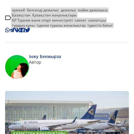
әуежай
белсенді демалыс
демалыс
еңбек демалысы
Қазақстан
Қазақстан жаңалықтары
ҚР Туризм және спорт министрлігі
саяхат
саяхатшы
турдың құны
туризм туралы жаңалықтар
туристік бағыт
Інжу Бекмырза
Автор
ҚАЗАҚСТАН ЖАҢАЛЫҚТАРЫ