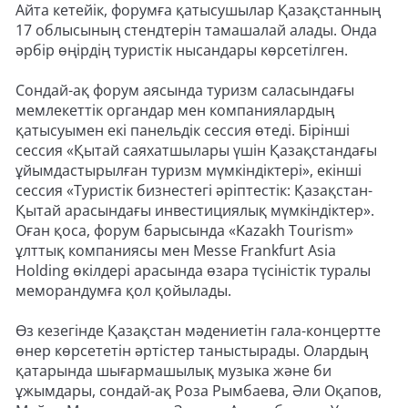
Айта кетейік, форумға қатысушылар Қазақстанның
17 облысының стендтерін тамашалай алады. Онда
әрбір өңірдің туристік нысандары көрсетілген.
Сондай-ақ форум аясында туризм саласындағы
мемлекеттік органдар мен компаниялардың
қатысуымен екі панельдік сессия өтеді. Бірінші
сессия «Қытай саяхатшылары үшін Қазақстандағы
ұйымдастырылған туризм мүмкіндіктері», екінші
сессия «Туристік бизнестегі әріптестік: Қазақстан-
Қытай арасындағы инвестициялық мүмкіндіктер».
Оған қоса, форум барысында «Kazakh Tourism»
ұлттық компаниясы мен Messe Frankfurt Asia
Holding өкілдері арасында өзара түсіністік туралы
меморандумға қол қойылады.
Өз кезегінде Қазақстан мәдениетін гала-концертте
өнер көрсететін әртістер таныстырады. Олардың
қатарында шығармашылық музыка және би
ұжымдары, сондай-ақ Роза Рымбаева, Әли Оқапов,