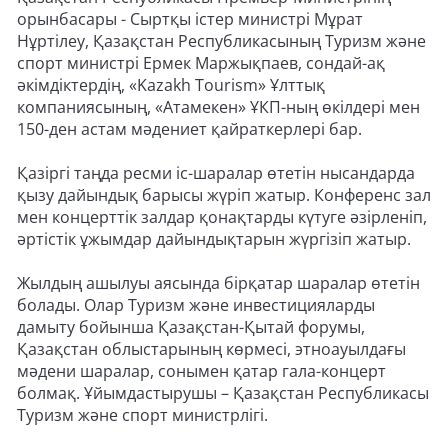
орынбасары - Сыртқы істер министрі Мұрат
Нұртілеу, Қазақстан Республикасының Туризм және
спорт министрі Ермек Маржықпаев, сондай-ақ
әкімдіктердің, «Kazakh Tourism» Ұлттық
компаниясының, «Атамекен» ҰКП-ның өкілдері мен
150-ден астам мәдениет қайраткерлері бар.
Қазіргі таңда ресми іс-шаралар өтетін нысандарда
қызу дайындық барысы жүріп жатыр. Конференс зал
мен концерттік залдар қонақтарды күтуге әзірленіп,
әртістік ұжымдар дайындықтарын жүргізіп жатыр.
Жылдың ашылуы аясында бірқатар шаралар өтетін
болады. Олар Туризм және инвестицияларды
дамыту бойынша Қазақстан-Қытай форумы,
Қазақстан облыстарының көрмесі, этноауылдағы
мәдени шаралар, сонымен қатар гала-концерт
болмақ. Ұйымдастырушы – Қазақстан Республикасы
Туризм және спорт министрлігі.