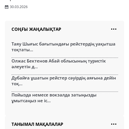
30.03.2026
СОҢҒЫ ЖАҢАЛЫҚТАР
Таяу Шығыс бағытындағы рейстердің уақытша
тоқтаты...
Олжас Бектенов Абай облысының туристік
әлеуетін д...
Дубайға ұшатын рейстер сәуірдің аяғына дейін
тоқ...
Пойызда немесе вокзалда затыңызды
ұмытсаңыз не іс...
ТАНЫМАЛ МАҚАЛАЛАР