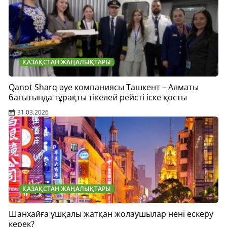
ҚАЗАҚСТАН ЖАҢАЛЫҚТАРЫ
Qanot Sharq әуе компаниясы Ташкент – Алматы
бағытында тұрақты тікелей рейсті іске қосты
31.03.2026
ҚАЗАҚСТАН ЖАҢАЛЫҚТАРЫ
Шанхайға ұшқалы жатқан жолаушылар нені ескеру
керек?