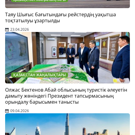
Таяу Шығыс бағытындағы рейстердің уақытша
тоқтатылуы ұзартылды
23.04.2026
ҚАЗАҚСТАН ЖАҢАЛЫҚТАРЫ
Олжас Бектенов Абай облысының туристік әлеуетін
дамыту жөніндегі Президент тапсырмасының
орындалу барысымен танысты
09.04.2026