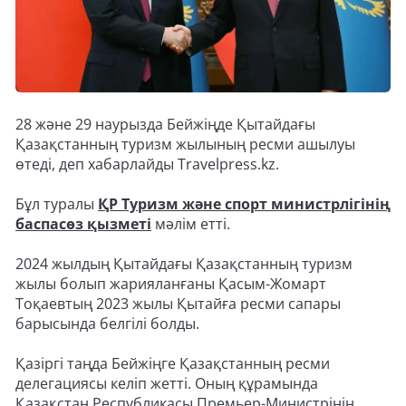
28 және 29 наурызда Бейжіңде Қытайдағы
Қазақстанның туризм жылының ресми ашылуы
өтеді, деп хабарлайды Travelpress.kz.
Бұл туралы
ҚР Туризм және спорт министрлігінің
баспасөз қызметі
мәлім етті.
2024 жылдың Қытайдағы Қазақстанның туризм
жылы болып жарияланғаны Қасым-Жомарт
Тоқаевтың 2023 жылы Қытайға ресми сапары
барысында белгілі болды.
Қазіргі таңда Бейжіңге Қазақстанның ресми
делегациясы келіп жетті. Оның құрамында
Қазақстан Республикасы Премьер-Министрінің