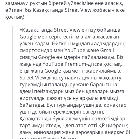
заманауи рухтың бірегей үйлесіміне ене аласыз,
өйткені біз Қазақстанда Street View жобасын іске
қостық!
«Қазақстанда Street View енгізу бойынша
Google-мен серіктестігіміз-алға жасалған
үлкен қадам. Өйткені мұндағы адамдардың
смартфондар мен YouTube және Gmail
сияқты Google өнімдерін пайдаланады. Біз
жақында YouTube Premium-ді іске қостық,
енді жаңа Google қызметін жариялаймыз.
Street View-ді қосу навигацияны жақсарту,
туризмді ынталандыру және барлығына
әдемі пейзаждарымыз бен қалаларымызға
виртуалды саяхат ұсыну арқылы елімізді
байытады. Бұл тұрғындар үшін де, қонақтар
үшін де ойын ережелерін өзгертіп,
Қазақстанды бүкіл әлем үшін қолжетімді әрі
тартымды етеді», - деп атап өтті ҚР цифрлық
даму, инновация және аэроғарыш өнеркәсібі