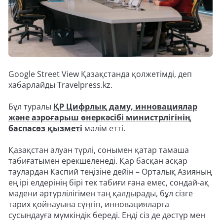
Google Street View Қазақстанда қолжетімді, деп
хабарлайды Travelpress.kz.
Бұл туралы
ҚР Цифрлық даму, инновациялар
және аэроғарыш өнеркәсібі министрлігінің
баспасөз қызметі
мәлім етті.
Қазақстан алуан түрлі, сонымен қатар тамаша
табиғатымен ерекшеленеді. Қар басқан асқар
таулардан Каспий теңізіне дейін – Орталық Азияның
ең ірі елдерінің бірі тек табиғи ғана емес, сондай-ақ
мәдени әртүрлілігімен таң қалдырады, бұл сізге
тарих қойнауына сүңгіп, инновацияларға
сусындауға мүмкіндік береді. Енді сіз де дәстүр мен