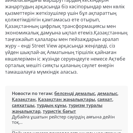
айналасындағы маршруттардың кескіндерін
жаңартудың арқасында біз кәсіпорындар мен көлік
қызметтерін жеткізушілер үшін бұл ақпараттың
қолжетімділігін қамтамасыз ете отырып,
Қазақстанның цифрлық трансформациясы мен
экономикалық дамуына ықпал етеміз.Қазақстанның
таңғажайып қалалары мен пейзаждарын аралап
жүру – енді Street View арқасында жеңілдеді, сіз
үйден шықпай-ақ Алматының тіршілік қайнаған
көшелерімен іс жүзінде серуендеуге немесе Ақтөбе
орталық мешіті сияқты қаланың сәулет өнерін
тамашалауға мүмкіндік аласыз.
Новости по тегам:
белсенді демалыс
,
демалыс
,
Қазақстан
,
Қазақстан жаңалықтары
,
саяхат
,
саяхатшы
,
турдың құны
,
туризм туралы
жаңалықтар
,
туристік бағыт
Дубайға ұшатын рейстер сәуірдің аяғына дейін
тоқ...