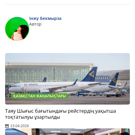
Інжу Бекмырза
Автор
ҚАЗАҚСТАН ЖАҢАЛЫҚТАРЫ
Таяу Шығыс бағытындағы рейстердің уақытша
тоқтатылуы ұзартылды
23.04.2026