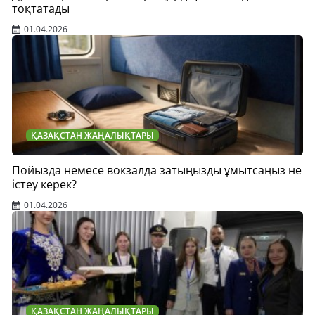
тоқтатады
01.04.2026
ҚАЗАҚСТАН ЖАҢАЛЫҚТАРЫ
Пойызда немесе вокзалда затыңызды ұмытсаңыз не
істеу керек?
01.04.2026
ҚАЗАҚСТАН ЖАҢАЛЫҚТАРЫ