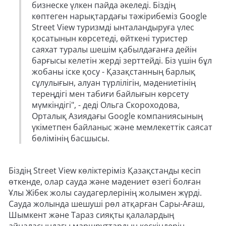
бизнеске үлкен пайда әкеледі. Біздің
көптеген нарықтардағы тәжірибеміз Google
Street View туризмді ынталандыруға үлес
қосатынын көрсетеді, өйткені туристер
саяхат туралы шешім қабылдағанға дейін
барғысы келетін жерді зерттейді. Біз үшін бұл
жобаны іске қосу - Қазақстанның барлық
сұлулығын, алуан түрлілігін, мәдениетінің
тереңдігі мен табиғи байлығын көрсету
мүмкіндігі", - деді Ольга Скороходова,
Орталық Азиядағы Google компаниясының
үкіметпен байланыс және мемлекеттік саясат
бөлімінің басшысы.
Біздің Street View көліктеріміз Қазақстанды кесіп
өткенде, олар сауда және мәдениет өзегі болған
Ұлы Жібек жолы саудагерлерінің жолымен жүрді.
Сауда жолында шешуші рөл атқарған Сары-Ағаш,
Шымкент және Тараз сияқты қалалардың