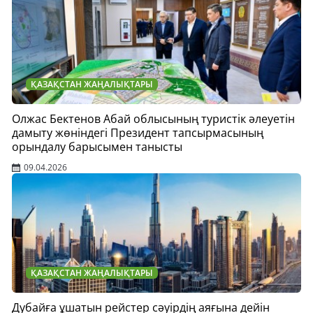
ҚАЗАҚСТАН ЖАҢАЛЫҚТАРЫ
Олжас Бектенов Абай облысының туристік әлеуетін
дамыту жөніндегі Президент тапсырмасының
орындалу барысымен танысты
09.04.2026
ҚАЗАҚСТАН ЖАҢАЛЫҚТАРЫ
Дубайға ұшатын рейстер сәуірдің аяғына дейін