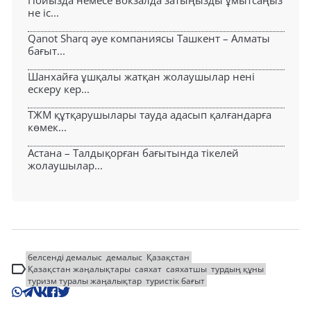
Пойызда немесе вокзалда затыңызды ұмытсаңыз
не іс...
Qanot Sharq әуе компаниясы Ташкент – Алматы
бағыт...
Шанхайға ұшқалы жатқан жолаушылар нені
ескеру кер...
ТЖМ құтқарушылары тауда адасып қалғандарға
көмек...
Астана – Талдықорған бағытында тікелей
жолаушылар...
белсенді демалыс
демалыс
Қазақстан
Қазақстан жаңалықтары
саяхат
саяхатшы
турдың құны
туризм туралы жаңалықтар
туристік бағыт