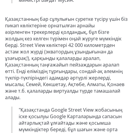
министрі Бағдат Мусин.
Қазақстанның бар сұлулығын суретке түсіру үшін біз
пикап көліктеріне орнатылған арнайы
әзірленген трекерлерді қолдандық, бұл бізге
жолдың кез келген түрімен оңай жүруге мүмкіндік
берді. Street View көліктері 42 000 километрден
астам жол жүрді (экватордың ұзындығынан да
ұзағырақ!), қарқынды қалаларды аралап,
Қазақстанның таңғажайып пейзаждарын аралап
өтті. Енді еліміздің тұрғындары, сондай-ақ әлемнің
түкпір-түкпіріндегі адамдар әртүрлі жерлерді,
мысалы, Семей, Көкшетау, Ақтөбе, Алматы, Қонаев
және т.б. қалаларды виртуалды түрде тамашалай
алады.
"Қазақстанда Google Street View жобасының
іске қосылуы Google Карталарында сапасын
айтарлықтай ұлғайтады және қосымша
мүмкіндіктер береді, бұл шағын және орта