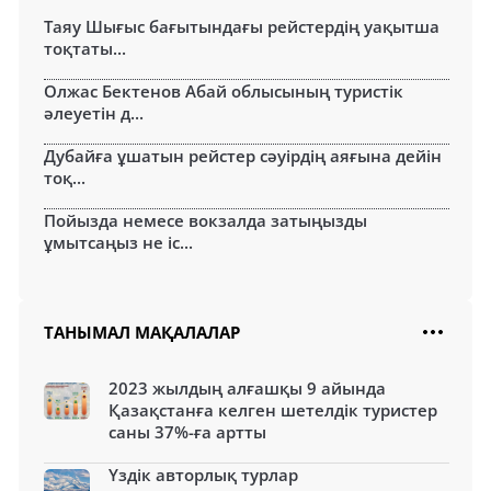
Таяу Шығыс бағытындағы рейстердің уақытша
тоқтаты...
Олжас Бектенов Абай облысының туристік
әлеуетін д...
Дубайға ұшатын рейстер сәуірдің аяғына дейін
тоқ...
Пойызда немесе вокзалда затыңызды
ұмытсаңыз не іс...
ТАНЫМАЛ МАҚАЛАЛАР
2023 жылдың алғашқы 9 айында
Қазақстанға келген шетелдік туристер
саны 37%-ға артты
Үздік авторлық турлар