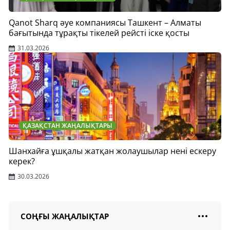
Qanot Sharq әуе компаниясы Ташкент – Алматы
бағытында тұрақты тікелей рейсті іске қосты
31.03.2026
ҚАЗАҚСТАН ЖАҢАЛЫҚТАРЫ
Шанхайға ұшқалы жатқан жолаушылар нені ескеру
керек?
30.03.2026
СОҢҒЫ ЖАҢАЛЫҚТАР