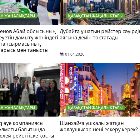
АН ЖАҢАЛЫҚТАРЫ
ҚАЗАҚСТАН ЖАҢАЛЫҚТАРЫ
тенов Абай облысының
Дубайға ұшатын рейстер сәуірді
еуетін дамыту жөніндегі
аяғына дейін тоқтатады
 тапсырмасының
барысымен танысты
01.04.2026
АН ЖАҢАЛЫҚТАРЫ
ҚАЗАҚСТАН ЖАҢАЛЫҚТАРЫ
q әуе компаниясы
Шанхайға ұшқалы жатқан
 Алматы бағытында
жолаушылар нені ескеру керек?
елей рейсті іске қосты