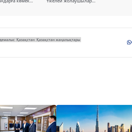
ндарға көмек...
тікелей жолаушылар...
демалыс
Қазақстан
Қазақстан жаңалықтары