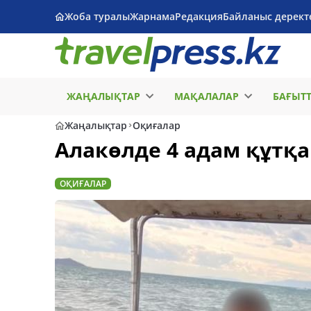
Жоба туралы
Жарнама
Редакция
Байланыс дерект
ЖАҢАЛЫҚТАР
МАҚАЛАЛАР
БАҒЫТ
Жаңалықтар
Оқиғалар
Алакөлде 4 адам құтқ
ОҚИҒАЛАР