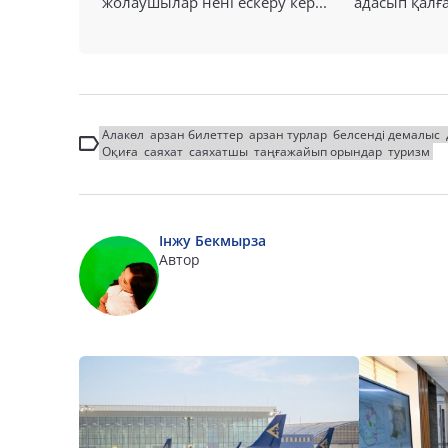
жолаушылар нені ескеру кер...
адасып қалға
Алакөл
арзан билеттер
арзан турлар
белсенді демалыс
Оқиға
саяхат
саяхатшы
таңғажайып орындар
туризм
Інжу Бекмырза
Автор