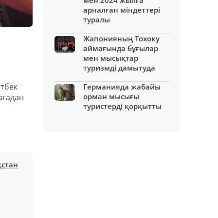
мен 2024 жылға
арналған міндеттері
туралы
Жапонияның Тохоку
аймағында бұғылар
мен мысықтар
туризмді дамытуда
атбек
Германияда жабайы
орман мысығы
ағадан
туристерді қорқытты
қстан