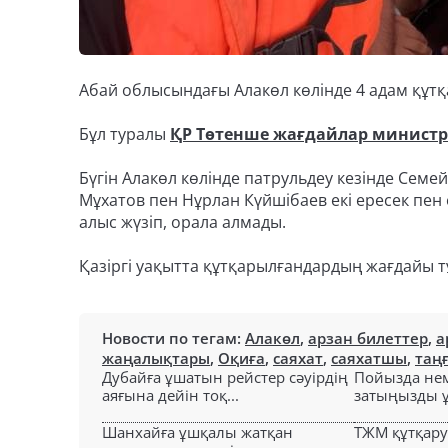
Абай облысындағы Алакөл көлінде 4 адам құтқ
Бұл туралы
ҚР Төтенше жағдайлар министрл
Бүгін Алакөл көлінде патрульдеу кезінде Сем
Мұхатов пен Нұрлан Күйшібаев екі ересек пен
алыс жүзіп, орала алмады.
Қазіргі уақытта құтқарылғандардың жағдайы 
Новости по тегам:
Алакөл
,
арзан билеттер
,
а
жаңалықтары
,
Оқиға
,
саяхат
,
саяхатшы
,
таң
Дубайға ұшатын рейстер сәуірдің
Пойызда нем
аяғына дейін тоқ...
затыңызды ұм
Шанхайға ұшқалы жатқан
ТЖМ құтқар