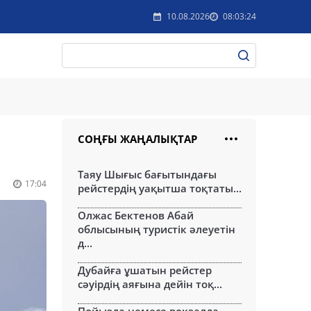
10.08.2026
08:03:24
СОҢҒЫ ЖАҢАЛЫҚТАР
Таяу Шығыс бағытындағы
17:04
рейстердің уақытша тоқтаты...
Олжас Бектенов Абай
облысының туристік әлеуетін
д...
Дубайға ұшатын рейстер
сәуірдің аяғына дейін тоқ...