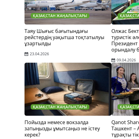
ҚАЗАҚСТАН ЖАҢАЛЫҚТАРЫ
ҚАЗАҚСТ
Таяу Шығыс бағытындағы
Олжас Бек
рейстердің уақытша тоқтатылуы
туристік әл
ұзартылды
Президент
орындалу 
23.04.2026
09.04.2026
ҚАЗАҚСТАН ЖАҢАЛЫҚТАРЫ
ҚАЗАҚСТ
Пойызда немесе вокзалда
Qanot Shar
затыңызды ұмытсаңыз не істеу
Ташкент –
керек?
тұрақты тік