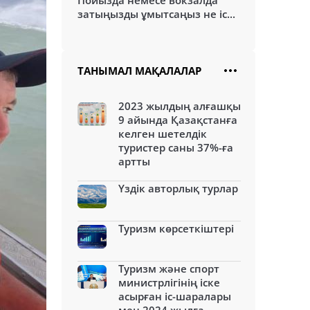
Пойызда немесе вокзалда
затыңызды ұмытсаңыз не іс...
ТАНЫМАЛ МАҚАЛАЛАР
2023 жылдың алғашқы
9 айында Қазақстанға
келген шетелдік
туристер саны 37%-ға
артты
Үздік авторлық турлар
Туризм көрсеткіштері
Туризм және спорт
министрлігінің іске
асырған іс-шаралары