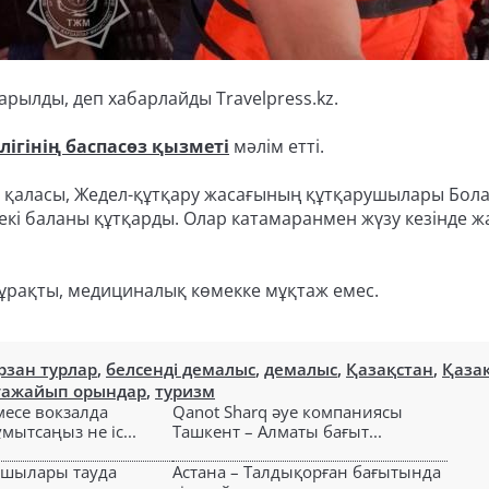
арылды, деп хабарлайды Travelpress.kz.
ігінің баспасөз қызметі
мәлім етті.
ей қаласы, Жедел-құтқару жасағының құтқарушылары Бол
 екі баланы құтқарды. Олар катамаранмен жүзу кезінде ж
тұрақты, медициналық көмекке мұқтаж емес.
рзан турлар
,
белсенді демалыс
,
демалыс
,
Қазақстан
,
Қаза
ғажайып орындар
,
туризм
есе вокзалда
Qanot Sharq әуе компаниясы
ытсаңыз не іс...
Ташкент – Алматы бағыт...
ушылары тауда
Астана – Талдықорған бағытында