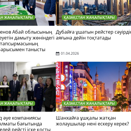
АН ЖАҢАЛЫҚТАРЫ
ҚАЗАҚСТАН ЖАҢАЛЫҚТАРЫ
тенов Абай облысының
Дубайға ұшатын рейстер сәуірді
еуетін дамыту жөніндегі
аяғына дейін тоқтатады
 тапсырмасының
барысымен танысты
01.04.2026
АН ЖАҢАЛЫҚТАРЫ
ҚАЗАҚСТАН ЖАҢАЛЫҚТАРЫ
q әуе компаниясы
Шанхайға ұшқалы жатқан
 Алматы бағытында
жолаушылар нені ескеру керек?
елей рейсті іске қосты