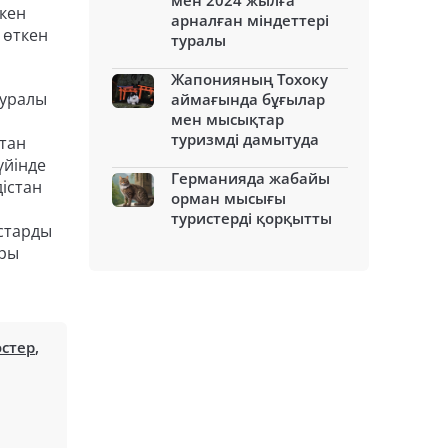
мен 2024 жылға
кен
арналған міндеттері
 өткен
туралы
Жапонияның Тохоку
туралы
аймағында бұғылар
мен мысықтар
туризмді дамытуда
стан
үйінде
Германияда жабайы
істан
орман мысығы
туристерді қорқытты
рстарды
оры
стер
,