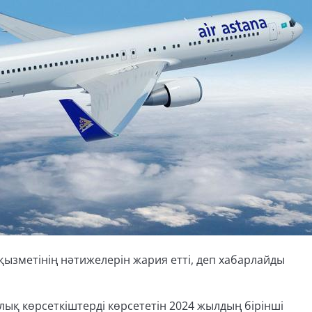
қызметінің нәтижелерін жария етті, деп хабарлайды
қ көрсеткіштерді көрсететін 2024 жылдың бірінші