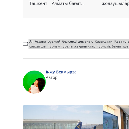
Ташкент – Алматы бағыт...
жолаушылар н
Air Astana
әуежай
белсенді демалыс
Қазақстан
Қазақст
саяхатшы
туризм туралы жаңалықтар
туристік бағыт
ше
Інжу Бекмырза
Автор