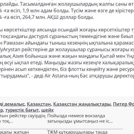
арлайды. Тасымалданған жолаушылардың жалпы саны өт
ға өсіп, 1,9 млн адам болды. Түсім және өзге де кірістер
-ға өсіп, 264,7 млн. АҚШ доллар болды.
 көрсеткіштер аясында осындай жоғары көрсеткіштер 
 тоқсандағы дәстүрлі сұраныстың төмендігіне және биыл
кен Рамазан айындағы тыныш кезеңнің ықпалына қарама
е, FlyArystan рейстеріне де жолаушылар сұранысы жоғары к
рталық Азия бойынша және жақын маңдағы Қытай мен Үнд
 өсуі ықпал етеді. Маңызды жазғы кезеңге халықаралық
інен асып кеткендіктен, біз флотты кеңейту және ресу
ырудамыз", - деді Air Astana-ның бас атқарушы директ
ді демалыс
,
Қазақстан
,
Қазақстан жаңалықтары
,
Питер Фо
ар
,
туристік бағыт
,
шейх
тын рейстер сәуірдің
Пойызда немесе вокзалда
тоқ...
затыңызды ұмытсаңыз не іс...
шқалы жатқан
ТЖМ құтқарушылары тауда