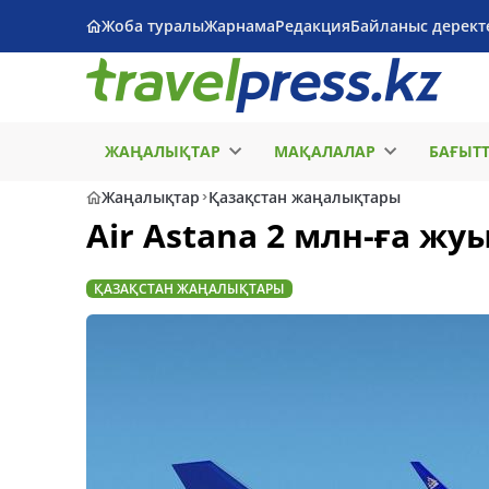
Жоба туралы
Жарнама
Редакция
Байланыс дерект
ЖАҢАЛЫҚТАР
МАҚАЛАЛАР
БАҒЫТ
Жаңалықтар
Қазақстан жаңалықтары
Air Astana 2 млн-ға ж
ҚАЗАҚСТАН ЖАҢАЛЫҚТАРЫ