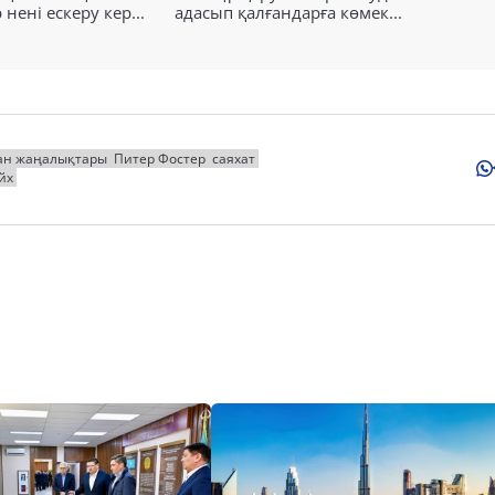
ені ескеру кер...
адасып қалғандарға көмек...
ан жаңалықтары
Питер Фостер
саяхат
йх