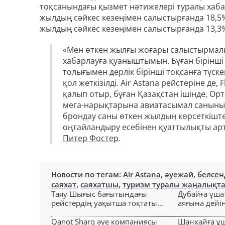
тоқсанындағы қызмет нәтижелері туралы хаб
жылдың сәйкес кезеңімен салыстырғанда 18,5% -
жылдың сәйкес кезеңімен салыстырғанда 13,3% 
«Мен өткен жылғы жоғары салыстырмалы
хабарлауға қуаныштымын. Бұған бірінші
толығымен дерлік бірінші тоқсанға түс
қол жеткізілді. Air Astana рейстеріне д
қалып отыр, бұған Қазақстан ішінде, О
мега-нарықтарына авиатасымал санының
брондау саны өткен жылдың көрсеткіштер
оңтайландыру есебінен қуаттылықты артт
Питер Фостер
.
Новости по тегам:
Air Astana
,
әуежай
,
белсен
саяхат
,
саяхатшы
,
туризм туралы жаңалықт
Таяу Шығыс бағытындағы
Дубайға ұша
рейстердің уақытша тоқтаты...
аяғына дейін 
Qanot Sharq әуе компаниясы
Шанхайға ұ