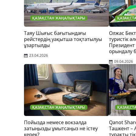
ҚАЗАҚСТАН ЖАҢАЛЫҚТАРЫ
ҚАЗАҚСТ
Таяу Шығыс бағытындағы
Олжас Бек
рейстердің уақытша тоқтатылуы
туристік әл
ұзартылды
Президент
орындалу 
23.04.2026
09.04.2026
ҚАЗАҚСТАН ЖАҢАЛЫҚТАРЫ
ҚАЗАҚСТ
Пойызда немесе вокзалда
Qanot Shar
затыңызды ұмытсаңыз не істеу
Ташкент –
керек?
тұрақты тік