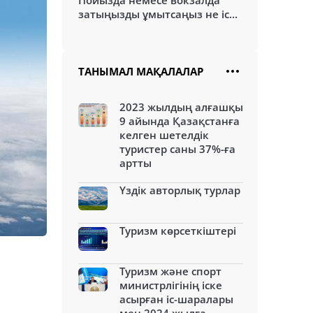
Пойызда немесе вокзалда
затыңызды ұмытсаңыз не іс...
ТАНЫМАЛ МАҚАЛАЛАР
2023 жылдың алғашқы
9 айында Қазақстанға
келген шетелдік
туристер саны 37%-ға
артты
Үздік авторлық турлар
Туризм көрсеткіштері
Туризм және спорт
министрлігінің іске
асырған іс-шаралары