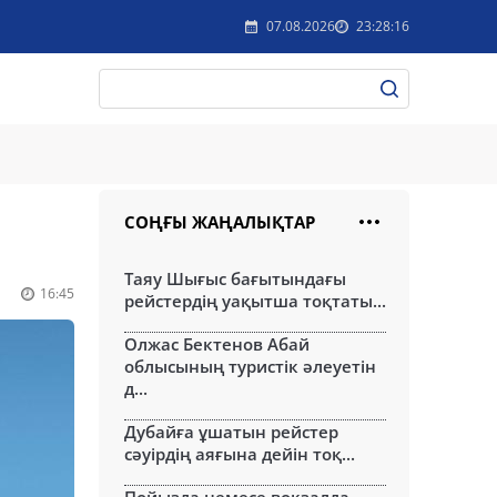
07.08.2026
23:28:16
СОҢҒЫ ЖАҢАЛЫҚТАР
Таяу Шығыс бағытындағы
16:45
рейстердің уақытша тоқтаты...
Олжас Бектенов Абай
облысының туристік әлеуетін
д...
Дубайға ұшатын рейстер
сәуірдің аяғына дейін тоқ...