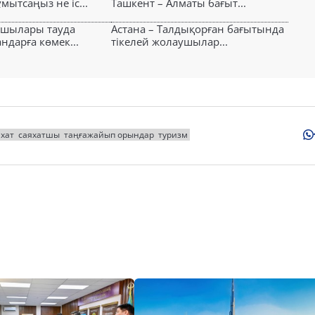
ытсаңыз не іс...
Ташкент – Алматы бағыт...
ушылары тауда
Астана – Талдықорған бағытында
ндарға көмек...
тікелей жолаушылар...
яхат
саяхатшы
таңғажайып орындар
туризм