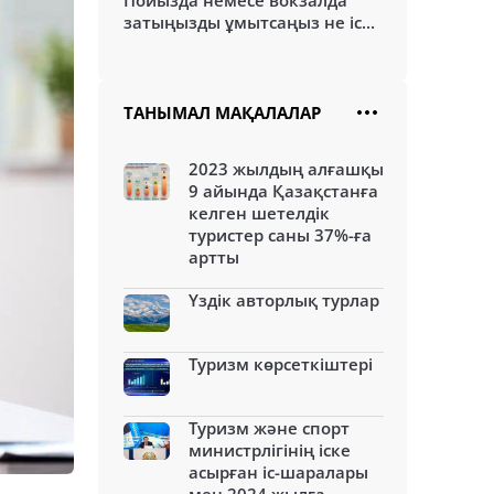
Пойызда немесе вокзалда
затыңызды ұмытсаңыз не іс...
ТАНЫМАЛ МАҚАЛАЛАР
2023 жылдың алғашқы
9 айында Қазақстанға
келген шетелдік
туристер саны 37%-ға
артты
Үздік авторлық турлар
Туризм көрсеткіштері
Туризм және спорт
министрлігінің іске
асырған іс-шаралары