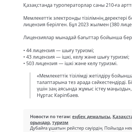
Қазақстанда туроператорлар саны 210-ға артты
Мемлекеттік электронды тізілімнің деректері
лицензия берілген. Бұл 2023 жылмен (380 лице
Лицензиялар мынадай бағыттар бойынша бері
• 44 лицензия — шығу туризмі;
• 43 лицензия — ішкі, келу және шығу туризмі;
• 503 лицензия — ішкі және келу туризмі.
«Мемлекеттік тізілімді жетілдіру бойынш
талаптарына тез арада сәйкестендірді. Б
үшін заң аясында жұмыс істеу маңызды»,
Нұртас Кәріпбаев.
Новости по тегам:
еңбек демалысы
,
Қазақст
орындар
,
туризм
Дубайға ұшатын рейстер сәуірдің
Пойызда нем