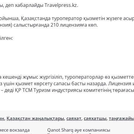
, деп хабарлайды Travelpress.kz.
 бойынша, Қазақстанда туроператор қызметін жүзеге асыр
нзия) салыстырғанда 210 лицензияға көп.
лген:
а кешенді жұмыс жүргізіліп, туроператорлар өз қызметте
із үшін қызмет көрсету сапасы басты назарда. Лицензия 
 – деді ҚР ТСМ Туризм индустриясы комитетінің төрағас
ан
,
Қазақстан жаңалықтары
,
саяхат
,
саяхатшы
,
таңғажай
есе вокзалда
Qanot Sharq әуе компаниясы