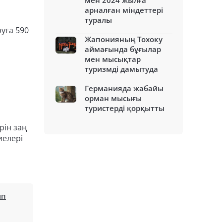
мен 2024 жылға
арналған міндеттері
туралы
уға 590
Жапонияның Тохоку
аймағында бұғылар
мен мысықтар
туризмді дамытуда
Германияда жабайы
орман мысығы
туристерді қорқытты
рін заң
иелері
ы
ып