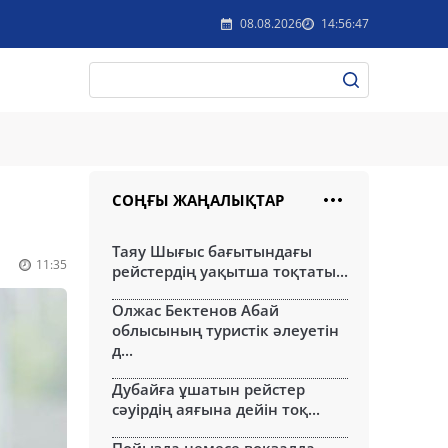
08.08.2026
14:56:47
СОҢҒЫ ЖАҢАЛЫҚТАР
Таяу Шығыс бағытындағы
11:35
рейстердің уақытша тоқтаты...
Олжас Бектенов Абай
облысының туристік әлеуетін
д...
Дубайға ұшатын рейстер
сәуірдің аяғына дейін тоқ...