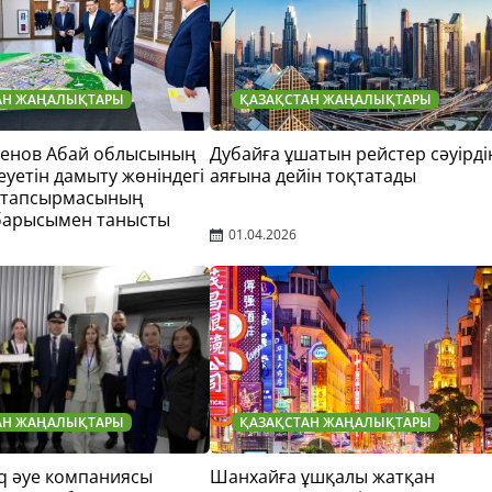
АН ЖАҢАЛЫҚТАРЫ
ҚАЗАҚСТАН ЖАҢАЛЫҚТАРЫ
тенов Абай облысының
Дубайға ұшатын рейстер сәуірді
еуетін дамыту жөніндегі
аяғына дейін тоқтатады
 тапсырмасының
барысымен танысты
01.04.2026
АН ЖАҢАЛЫҚТАРЫ
ҚАЗАҚСТАН ЖАҢАЛЫҚТАРЫ
q әуе компаниясы
Шанхайға ұшқалы жатқан