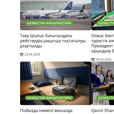
ҚАЗАҚСТАН ЖАҢАЛЫҚТАРЫ
ҚАЗАҚСТ
Таяу Шығыс бағытындағы
Олжас Бек
рейстердің уақытша тоқтатылуы
туристік әл
ұзартылды
Президент
орындалу 
23.04.2026
09.04.2026
ҚАЗАҚСТАН ЖАҢАЛЫҚТАРЫ
ҚАЗАҚСТ
Пойызда немесе вокзалда
Qanot Shar