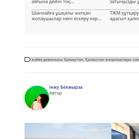
аяғына дейін тоқ...
затыңызды ұм
Шанхайға ұшқалы жатқан
ТЖМ құтқар
жолаушылар нені ескеру кер...
адасып қалға
еңбек демалысы
Қазақстан
Қазақстан жаңалықтары
са
Інжу Бекмырза
Автор