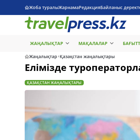
Жоба туралы
Жарнама
Редакция
Байланыс дерект
ЖАҢАЛЫҚТАР
МАҚАЛАЛАР
БАҒЫТ
Жаңалықтар
Қазақстан жаңалықтары
Елімізде туроператорл
ҚАЗАҚСТАН ЖАҢАЛЫҚТАРЫ