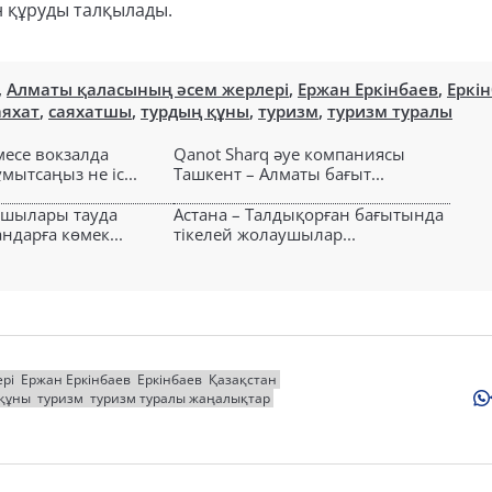
н құруды талқылады.
,
Алматы қаласының әсем жерлері
,
Ержан Еркінбаев
,
Еркі
аяхат
,
саяхатшы
,
турдың құны
,
туризм
,
туризм туралы
есе вокзалда
Qanot Sharq әуе компаниясы
ытсаңыз не іс...
Ташкент – Алматы бағыт...
ушылары тауда
Астана – Талдықорған бағытында
ндарға көмек...
тікелей жолаушылар...
рі
Ержан Еркінбаев
Еркінбаев
Қазақстан
 құны
туризм
туризм туралы жаңалықтар