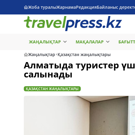
Жоба туралы
Жарнама
Редакция
Байланыс дерект
ЖАҢАЛЫҚТАР
МАҚАЛАЛАР
БАҒЫТ
Жаңалықтар
Қазақстан жаңалықтары
Алматыда туристер үші
салынады
ҚАЗАҚСТАН ЖАҢАЛЫҚТАРЫ