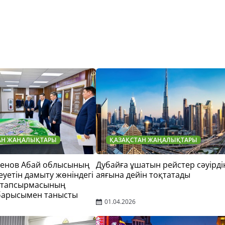
АН ЖАҢАЛЫҚТАРЫ
ҚАЗАҚСТАН ЖАҢАЛЫҚТАРЫ
тенов Абай облысының
Дубайға ұшатын рейстер сәуірді
еуетін дамыту жөніндегі
аяғына дейін тоқтатады
 тапсырмасының
барысымен танысты
01.04.2026