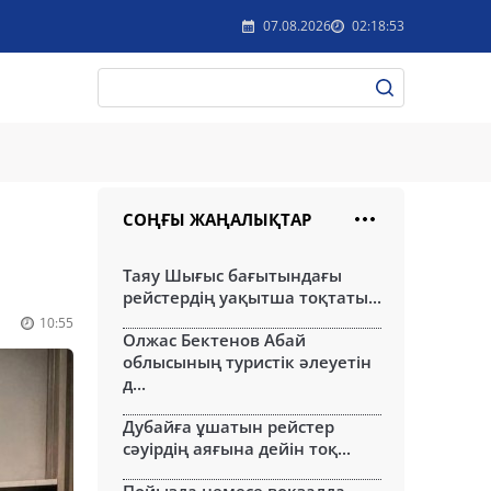
07.08.2026
02:18:53
СОҢҒЫ ЖАҢАЛЫҚТАР
Таяу Шығыс бағытындағы
рейстердің уақытша тоқтаты...
10:55
Олжас Бектенов Абай
облысының туристік әлеуетін
д...
Дубайға ұшатын рейстер
сәуірдің аяғына дейін тоқ...