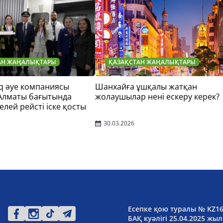
АН ЖАҢАЛЫҚТАРЫ
ҚАЗАҚСТАН ЖАҢАЛЫҚТАРЫ
q әуе компаниясы
Шанхайға ұшқалы жатқан
 Алматы бағытында
жолаушылар нені ескеру керек?
елей рейсті іске қосты
30.03.2026
Есепке қою туралы № KZ1
БАҚ куәлігі 25.04.2025 жыл