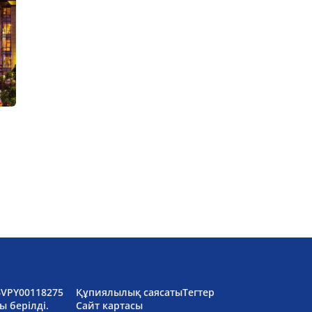
6VPY00118275
Құпиялылық саясаты
Тегтер
ы берілді.
Сайт картасы