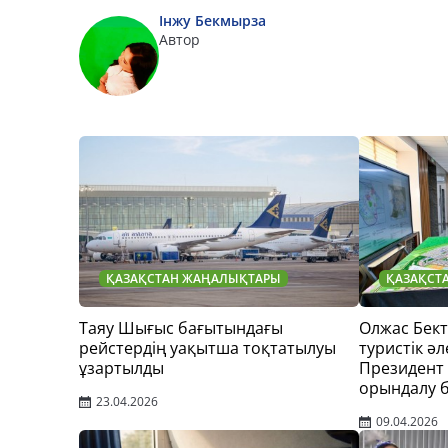
Інжу Бекмырза
Автор
ҚАЗАҚСТАН ЖАҢАЛЫҚТАРЫ
ҚАЗАҚСТ
Таяу Шығыс бағытындағы
Олжас Бек
рейстердің уақытша тоқтатылуы
туристік әл
ұзартылды
Президент
орындалу 
23.04.2026
09.04.2026