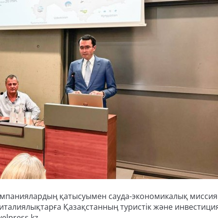
омпаниялардың қатысуымен сауда-экономикалық мисси
италиялықтарға Қазақстанның туристік және инвестици
elpress.kz.