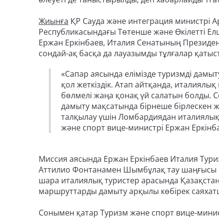
Жиынға
ҚР Сауда және интеграция министрі 
Республикасындағы Төтенше және Өкілетті Елш
Ержан Еркінбаев, Италия Сенатының Президент
сондай-ақ басқа да лауазымды тұлғалар қатыс
«Сапар аясында елімізде туризмді дамы
қол жеткіздік. Атап айтқанда, италиял
бөлмелі жаңа қонақ үй салатын болды. С
дамыту мақсатында бірнеше бірлескен 
талқылау үшін Ломбардиядан италиялық 
және спорт вице-министрі Ержан Еркінб
Миссия аясында Ержан Еркінбаев Италия Тури
Аттилио Фонтанамен Шымбұлақ тау шаңғысы кур
шара италиялық туристер арасында Қазақстан
маршруттарды дамыту арқылы көбірек саяхатш
Сонымен қатар Туризм және спорт вице-мини