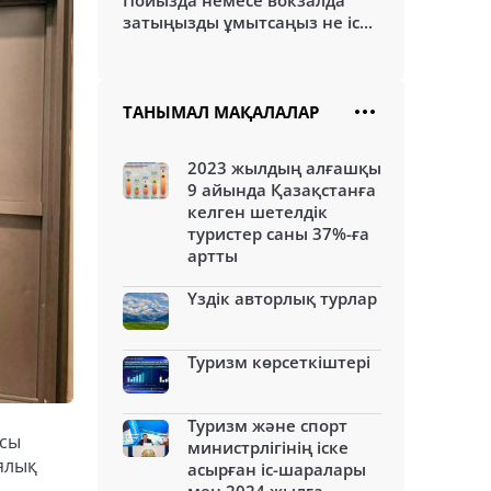
Пойызда немесе вокзалда
затыңызды ұмытсаңыз не іс...
ТАНЫМАЛ МАҚАЛАЛАР
2023 жылдың алғашқы
9 айында Қазақстанға
келген шетелдік
туристер саны 37%-ға
артты
Үздік авторлық турлар
Туризм көрсеткіштері
Туризм және спорт
ясы
министрлігінің іске
ялық
асырған іс-шаралары