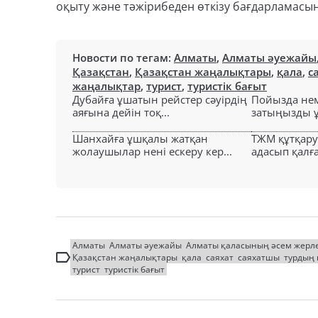
оқыту және тәжірибеден өткізу бағдарламасы
Новости по тегам:
Алматы
,
Алматы әуежайы
Қазақстан
,
Қазақстан жаңалықтары
,
қала
,
с
жаңалықтар
,
турист
,
туристік бағыт
Дубайға ұшатын рейстер сәуірдің
Пойызда нем
аяғына дейін тоқ...
затыңызды ұм
Шанхайға ұшқалы жатқан
ТЖМ құтқар
жолаушылар нені ескеру кер...
адасып қалға
Алматы
Алматы әуежайы
Алматы қаласының әсем жерле
Қазақстан жаңалықтары
қала
саяхат
саяхатшы
турдың
турист
туристік бағыт