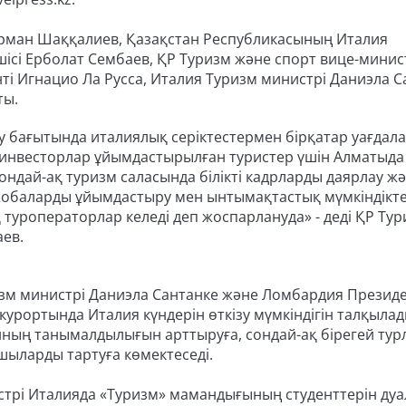
Арман Шаққалиев, Қазақстан Республикасының Италия
ісі Ерболат Сембаев, ҚР Туризм және спорт вице-минис
і Игнацио Ла Русса, Италия Туризм министрі Даниэла С
ты.
ту бағытында италиялық серіктестермен бірқатар уағдал
ық инвесторлар ұйымдастырылған туристер үшін Алматыда
ондай-ақ туризм саласында білікті кадрларды даярлау ж
жобаларды ұйымдастыру мен ынтымақтастық мүмкіндікте
туроператорлар келеді деп жоспарлануда» - деді ҚР Ту
аев.
зм министрі Даниэла Сантанке және Ломбардия Президе
ортында Италия күндерін өткізу мүмкіндігін талқылады.
ның танымалдылығын арттыруға, сондай-ақ бірегей тур
ыларды тартуға көмектеседі.
стрі Италияда «Туризм» мамандығының студенттерін ду