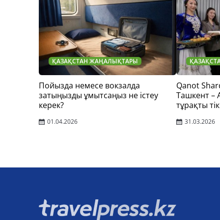
ҚАЗАҚСТАН ЖАҢАЛЫҚТАРЫ
ҚАЗАҚСТ
Пойызда немесе вокзалда
Qanot Shar
затыңызды ұмытсаңыз не істеу
Ташкент –
керек?
тұрақты тік
01.04.2026
31.03.2026