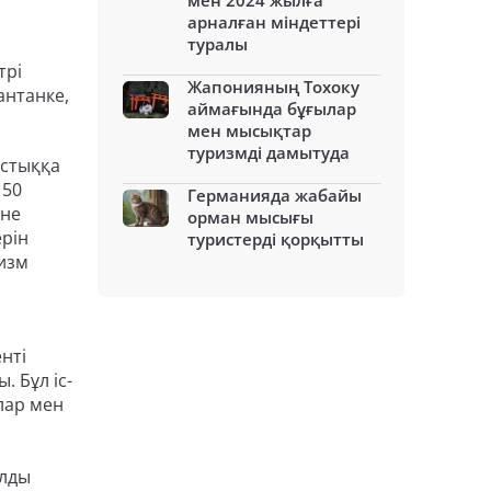
мен 2024 жылға
арналған міндеттері
туралы
трі
Жапонияның Тохоку
антанке,
аймағында бұғылар
мен мысықтар
туризмді дамытуда
астыққа
 50
Германияда жабайы
әне
орман мысығы
рін
туристерді қорқытты
ризм
нті
 Бұл іс-
лар мен
алды