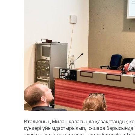
Италияның Милан қаласында қазақстандық к
күндері ұйымдастырылып, іс-шара барысында 
әлеуеті де таныстырылды, деп хабарлайды Trav