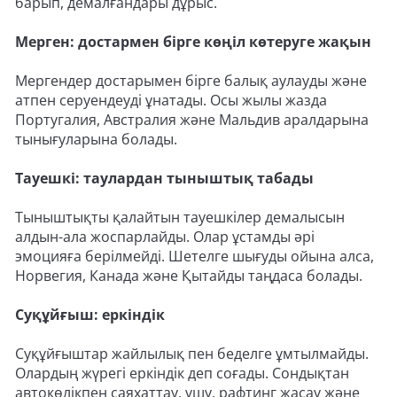
барып, демалғандары дұрыс.
Мерген: достармен бірге көңіл көтеруге жақын
Мергендер достарымен бірге балық аулауды және
атпен серуендеуді ұнатады. Осы жылы жазда
Португалия, Австралия және Мальдив аралдарына
тынығуларына болады.
Тауешкі: таулардан тыныштық табады
Тыныштықты қалайтын тауешкілер демалысын
алдын-ала жоспарлайды. Олар ұстамды әрі
эмоцияға берілмейді. Шетелге шығуды ойына алса,
Норвегия, Канада және Қытайды таңдаса болады.
Суқұйғыш: еркіндік
Суқұйғыштар жайлылық пен беделге ұмтылмайды.
Олардың жүрегі еркіндік деп соғады. Сондықтан
автокөлікпен саяхаттау, ұшу, рафтинг жасау және