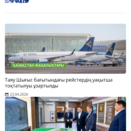
ҚАЗАҚСТАН ЖАҢАЛЫҚТАРЫ
Таяу Шығыс бағытындағы рейстердің уақытша
тоқтатылуы ұзартылды
23.04.2026