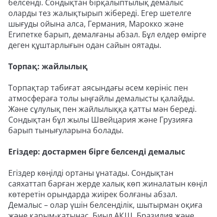
белсенді. Сондықтан бірқалыптылық демалыс
оларды тез жалықтырып жібереді. Егер шетелге
шығуды ойына алса, Германия, Марокко және
Египетке барып, демалғаны абзал. Бұл елдер өмірге
деген құштарлығын одан сайын оятады.
Торпақ: жайлылық
Торпақтар табиғат аясындағы әсем көрініс пен
атмосфераға толы ыңғайлы демалысты қалайды.
Және сұлулық пен жайлылыққа қатты мән береді.
Сондықтан бұл жылы Швейцария және Грузияға
барып тынығуларына болады.
Егіздер: достармен бірге белсенді демалыс
Егіздер көңілді ортаны ұнатады. Сондықтан
саяхаттап барған жерде халық көп жиналатын көңіл
көтеретін орындарда жиірек болғаны абзал.
Демалыс – олар үшін белсенділік, шытырман оқиға
және қарым-қатынас. Биыл АҚШ, Бразилия және