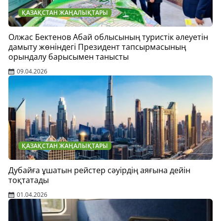
ҚАЗАҚСТАН ЖАҢАЛЫҚТАРЫ
Олжас Бектенов Абай облысының туристік әлеуетін
дамыту жөніндегі Президент тапсырмасының
орындалу барысымен танысты
09.04.2026
ҚАЗАҚСТАН ЖАҢАЛЫҚТАРЫ
Дубайға ұшатын рейстер сәуірдің аяғына дейін
тоқтатады
01.04.2026