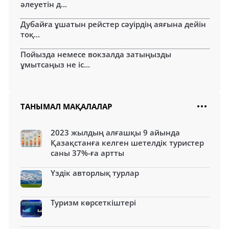
әлеуетін д...
Дубайға ұшатын рейстер сәуірдің аяғына дейін
тоқ...
Пойызда немесе вокзалда затыңызды
ұмытсаңыз не іс...
ТАНЫМАЛ МАҚАЛАЛАР
2023 жылдың алғашқы 9 айында
Қазақстанға келген шетелдік туристер
саны 37%-ға артты
Үздік авторлық турлар
Туризм көрсеткіштері