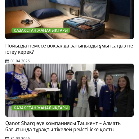
ҚАЗАҚСТАН ЖАҢАЛЫҚТАРЫ
Пойызда немесе вокзалда затыңызды ұмытсаңыз не
істеу керек?
01.04.2026
ҚАЗАҚСТАН ЖАҢАЛЫҚТАРЫ
Qanot Sharq әуе компаниясы Ташкент – Алматы
бағытында тұрақты тікелей рейсті іске қосты
31.03.2026