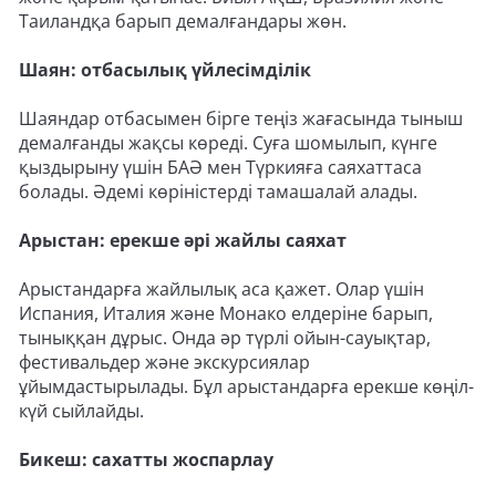
Таиландқа барып демалғандары жөн.
Шаян: отбасылық үйлесімділік
Шаяндар отбасымен бірге теңіз жағасында тыныш
демалғанды жақсы көреді. Суға шомылып, күнге
қыздырыну үшін БАӘ мен Түркияға саяхаттаса
болады. Әдемі көріністерді тамашалай алады.
Арыстан: ерекше әрі жайлы саяхат
Арыстандарға жайлылық аса қажет. Олар үшін
Испания, Италия және Монако елдеріне барып,
тыныққан дұрыс. Онда әр түрлі ойын-сауықтар,
фестивальдер және экскурсиялар
ұйымдастырылады. Бұл арыстандарға ерекше көңіл-
күй сыйлайды.
Бикеш: сахатты жоспарлау