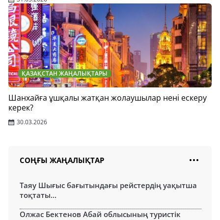
ҚАЗАҚСТАН ЖАҢАЛЫҚТАРЫ
Шанхайға ұшқалы жатқан жолаушылар нені ескеру
керек?
30.03.2026
СОҢҒЫ ЖАҢАЛЫҚТАР
Таяу Шығыс бағытындағы рейстердің уақытша
тоқтаты...
Олжас Бектенов Абай облысының туристік