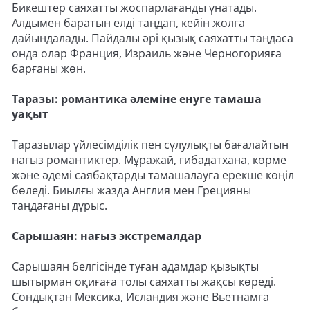
Бикештер саяхатты жоспарлағанды ұнатады.
Алдымен баратын елді таңдап, кейін жолға
дайындалады. Пайдалы әрі қызық саяхатты таңдаса
онда олар Франция, Израиль және Черногорияға
барғаны жөн.
Таразы: романтика әлеміне енуге тамаша
уақыт
Таразылар үйлесімділік пен сұлулықты бағалайтын
нағыз романтиктер. Мұражай, ғибадатхана, көрме
және әдемі саябақтарды тамашалауға ерекше көңіл
бөледі. Биылғы жазда Англия мен Грецияны
таңдағаны дұрыс.
Сарышаян: нағыз экстремалдар
Сарышаян белгісінде туған адамдар қызықты
шытырман оқиғаға толы саяхатты жақсы көреді.
Сондықтан Мексика, Исландия және Вьетнамға