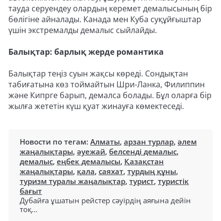
тауда серуендеу олардың керемет демалысының бір
бөлігіне айналады. Канада мен Куба суқұйғыштар
үшін экстремалды демалыс сыйлайды.
Балықтар: барлық жерде романтика
Балықтар теңіз суын жақсы көреді. Сондықтан
табиғатына көз тоймайтын Шри-Ланка, Филиппин
және Кипрге барып, демалса болады. Бұл оларға бір
жылға жететін күш қуат жинауға көмектеседі.
Новости по тегам:
Алматы
,
арзан турлар
,
әлем
жаңалықтары
,
әуежай
,
белсенді демалыс
,
демалыс
,
еңбек демалысы
,
Қазақстан
жаңалықтары
,
қала
,
саяхат
,
турдың құны
,
туризм туралы жаңалықтар
,
турист
,
туристік
бағыт
Дубайға ұшатын рейстер сәуірдің аяғына дейін
тоқ...