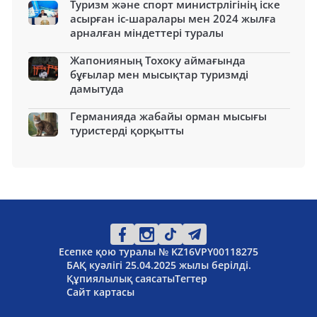
Туризм және спорт министрлігінің іске
асырған іс-шаралары мен 2024 жылға
арналған міндеттері туралы
Жапонияның Тохоку аймағында
бұғылар мен мысықтар туризмді
дамытуда
Германияда жабайы орман мысығы
туристерді қорқытты
Есепке қою туралы № KZ16VPY00118275
БАҚ куәлігі 25.04.2025 жылы берілді.
Құпиялылық саясаты
Тегтер
Сайт картасы