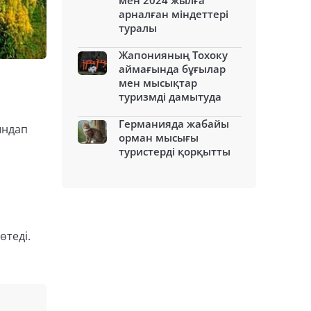
мен 2024 жылға
арналған міндеттері
туралы
Жапонияның Тохоку
аймағында бұғылар
мен мысықтар
туризмді дамытуда
Германияда жабайы
ындап
орман мысығы
туристерді қорқытты
өтеді.