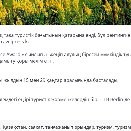
 таза туристік бағытының қатарына енді, бұл рейтингке
ravelpress.kz.
ice Award!» сыйлығын жеңіп алудың бірегей мүмкіндік ту
дамыту қоры
мәлім етті. ⠀
ы жылдың 15 мен 29 қаңтар аралығында басталады.
дегі ең ірі туристік жәрмеңкелердің бірі - ITB Berlin-де 
ы
,
Қазақстан
,
саяхат
,
таңғажайып орындар
,
туризм
,
туризм