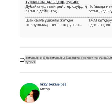
туралы жаңалықтар
,
турист
Дубайға ұшатын рейстер сәуірдің
Пойызда нем
аяғына дейін тоқ...
затыңызды ұм
Шанхайға ұшқалы жатқан
ТЖМ құтқар
жолаушылар нені ескеру кер...
адасып қалға
демалыс
еңбек демалысы
Қазақстан
саяхат
таңғажайы
турист
Інжу Бекмырза
Автор