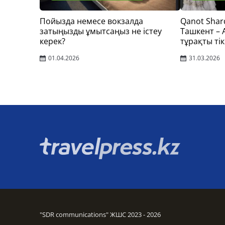
Пойызда немесе вокзалда
Qanot Shar
затыңызды ұмытсаңыз не істеу
Ташкент –
керек?
тұрақты тік
01.04.2026
31.03.2026
"SDR communications" ЖШС 2023 - 2026