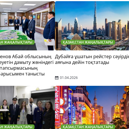
АН ЖАҢАЛЫҚТАРЫ
ҚАЗАҚСТАН ЖАҢАЛЫҚТАРЫ
тенов Абай облысының
Дубайға ұшатын рейстер сәуірді
еуетін дамыту жөніндегі
аяғына дейін тоқтатады
 тапсырмасының
барысымен танысты
01.04.2026
АН ЖАҢАЛЫҚТАРЫ
ҚАЗАҚСТАН ЖАҢАЛЫҚТАРЫ