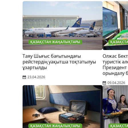
ҚАЗАҚСТАН ЖАҢАЛЫҚТАРЫ
ҚАЗАҚСТ
Таяу Шығыс бағытындағы
Олжас Бек
рейстердің уақытша тоқтатылуы
туристік әл
ұзартылды
Президент
орындалу 
23.04.2026
09.04.2026
ҚАЗАҚСТАН ЖАҢАЛЫҚТАРЫ
ҚАЗАҚСТ