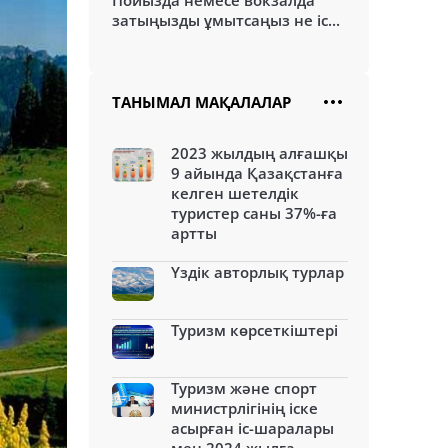
Пойызда немесе вокзалда
затыңызды ұмытсаңыз не іс...
ТАНЫМАЛ МАҚАЛАЛАР
2023 жылдың алғашқы
9 айында Қазақстанға
келген шетелдік
туристер саны 37%-ға
артты
Үздік авторлық турлар
Туризм көрсеткіштері
Туризм және спорт
министрлігінің іске
асырған іс-шаралары