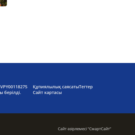
6VPY00118275
Құпиялылық саясаты
Тегтер
ы берілді.
Сайт картасы
Сайт әзірлемесі “
СмартСайт
”