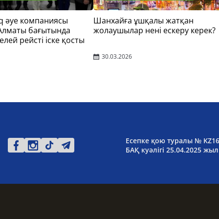
q әуе компаниясы
Шанхайға ұшқалы жатқан
 Алматы бағытында
жолаушылар нені ескеру керек?
елей рейсті іске қосты
30.03.2026
Есепке қою туралы № KZ1
БАҚ куәлігі 25.04.2025 жыл