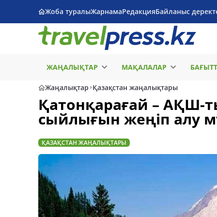
Жоба туралы
Жарнама
Редакция
Байланыс дерект
ЖАҢАЛЫҚТАР
МАҚАЛАЛАР
БАҒЫТ
Жаңалықтар
Қазақстан жаңалықтары
Қатонқарағай – АҚШ-ты
сыйлығын жеңіп алу мү
ҚАЗАҚСТАН ЖАҢАЛЫҚТАРЫ