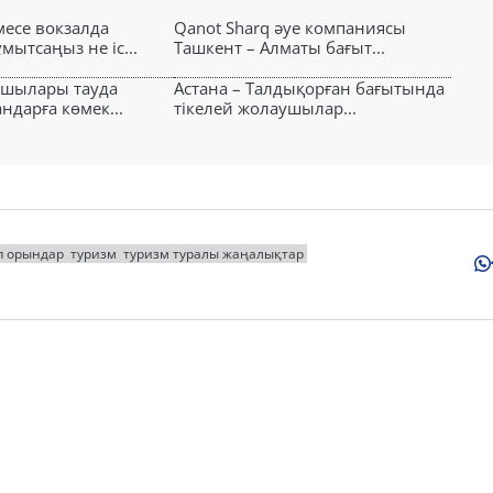
есе вокзалда
Qanot Sharq әуе компаниясы
ытсаңыз не іс...
Ташкент – Алматы бағыт...
ушылары тауда
Астана – Талдықорған бағытында
ндарға көмек...
тікелей жолаушылар...
п орындар
туризм
туризм туралы жаңалықтар