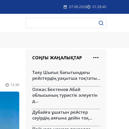
07.08.2026
01:28:40
СОҢҒЫ ЖАҢАЛЫҚТАР
Таяу Шығыс бағытындағы
рейстердің уақытша тоқтаты...
13:30
Олжас Бектенов Абай
облысының туристік әлеуетін
д...
Дубайға ұшатын рейстер
сәуірдің аяғына дейін тоқ...