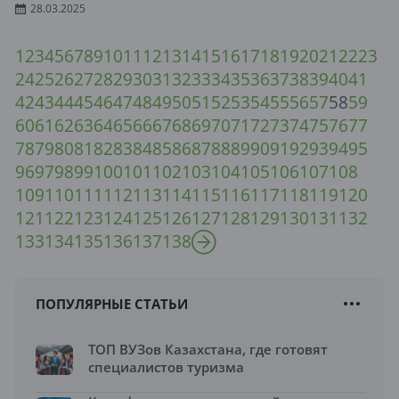
28.03.2025
1
2
3
4
5
6
7
8
9
10
11
12
13
14
15
16
17
18
19
20
21
22
23
24
25
26
27
28
29
30
31
32
33
34
35
36
37
38
39
40
41
42
43
44
45
46
47
48
49
50
51
52
53
54
55
56
57
58
59
60
61
62
63
64
65
66
67
68
69
70
71
72
73
74
75
76
77
78
79
80
81
82
83
84
85
86
87
88
89
90
91
92
93
94
95
96
97
98
99
100
101
102
103
104
105
106
107
108
109
110
111
112
113
114
115
116
117
118
119
120
121
122
123
124
125
126
127
128
129
130
131
132
133
134
135
136
137
138
ПОПУЛЯРНЫЕ СТАТЬИ
ТОП ВУЗов Казахстана, где готовят
специалистов туризма