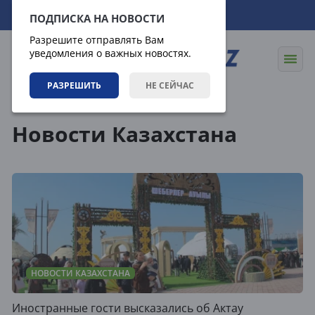
09.08.2026
05:41:12
ПОДПИСКА НА НОВОСТИ
Разрешите отправлять Вам
уведомления о важных новостях.
РАЗРЕШИТЬ
НЕ СЕЙЧАС
Новости
Новости Казахстана
Новости Казахстана
НОВОСТИ КАЗАХСТАНА
Иностранные гости высказались об Актау