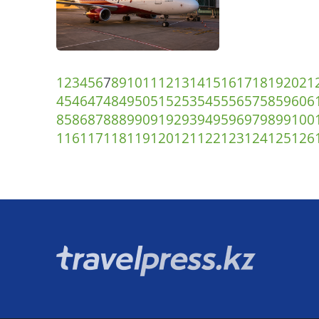
1
2
3
4
5
6
7
8
9
10
11
12
13
14
15
16
17
18
19
20
21
45
46
47
48
49
50
51
52
53
54
55
56
57
58
59
60
6
85
86
87
88
89
90
91
92
93
94
95
96
97
98
99
100
116
117
118
119
120
121
122
123
124
125
126