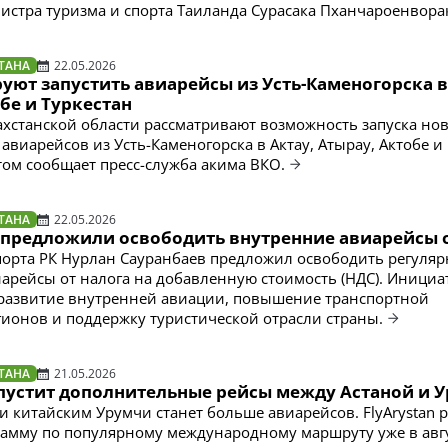
истра туризма и спорта Таиланда Сурасака Пханчароенвора
ТАНА
22.05.2026
уют запустить авиарейсы из Усть-Каменогорска в
бе и Туркестан
ахстанской области рассматривают возможность запуска но
авиарейсов из Усть-Каменогорска в Актау, Атырау, Актобе и
этом сообщает пресс-служба акима ВКО.
ТАНА
22.05.2026
е предложили освободить внутренние авиарейсы 
орта РК Нурлан Сауранбаев предложил освободить регуля
арейсы от налога на добавленную стоимость (НДС). Инициа
развитие внутренней авиации, повышение транспортной
гионов и поддержку туристической отрасли страны.
ТАНА
21.05.2026
запустит дополнительные рейсы между Астаной и 
и китайским Урумчи станет больше авиарейсов. FlyArystan 
амму по популярному международному маршруту уже в авгу