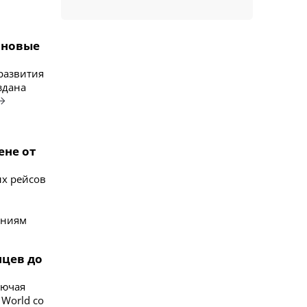
и новые
развития
здана
ене от
ых рейсов
ениям
нцев до
лючая
 World со