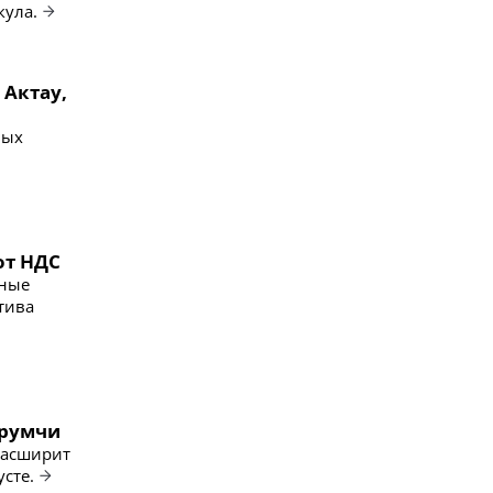
кула.
 Актау,
вых
от НДС
рные
тива
Урумчи
расширит
сте.