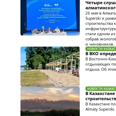
Четыре слуш
алматинског
26 мая в Алмат
Superski и раз
строительства 
инфраструктуры
стали одним из
собрав экологов
и чиновников.
НОВОСТИ КАЗАХС
В ВКО опреде
В Восточно-Каз
отдыхающих под
отдыха. Об этом
НОВОСТИ КАЗАХС
В Казахстане
строительст
В Казахстане п
Almaty Superski.