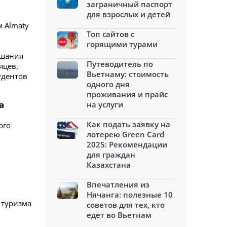
заграничный паспорт
для взрослых и детей
 Almaty
Топ сайтов с
горящими турами
ушания
Путеводитель по
яцев,
Вьетнаму: стоимость
удентов
одного дня
проживания и прайс
а
на услуги
Как подать заявку на
ого
лотерею Green Card
2025: Рекомендации
для граждан
Казахстана
Впечатления из
Нячанга: полезные 10
 туризма
советов для тех, кто
едет во Вьетнам