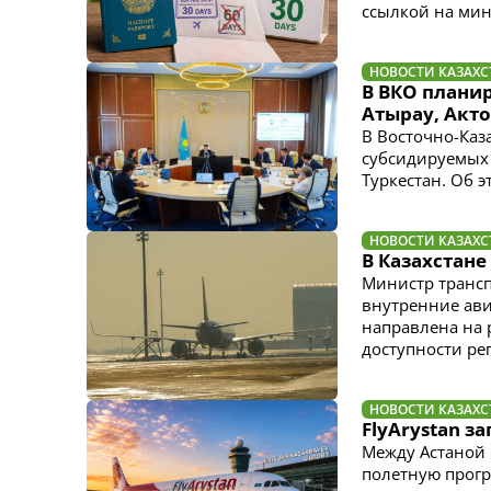
ссылкой на мин
НОВОСТИ КАЗАХС
В ВКО планир
Атырау, Акто
В Восточно-Каз
субсидируемых 
Туркестан. Об 
НОВОСТИ КАЗАХС
В Казахстан
Министр трансп
внутренние ави
направлена на 
доступности ре
НОВОСТИ КАЗАХС
FlyArystan 
Между Астаной 
полетную прогр