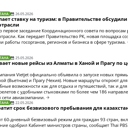
ТАНА
26.05.2026
лает ставку на туризм: в Правительстве обсудил
отрасли
о первое заседание Координационного совета по вопросам 
отрасли. Как передает Правительство РК, новая площадка со
и работы госорганов, регионов и бизнеса в сфере туризма.
ТАНА
25.05.2026
ывает новые рейсы из Алматы в Ханой и Прагу по ц
мпания Vietjet официально объявила о запуске новых прям
ной (Вьетнам) и Прагу (Чехия). Новые маршруты откроют для
бные возможности как для отдыха и путешествий, так и для
елетов с удобными стыковками по более чем 186 направл
 сети авиакомпании.
ТАНА
22.05.2026
атит срок безвизового пребывания для казахста
т 60-дневный безвизовый режим для граждан 93 стран, вк
ение одобрил Кабинет министров страны, сообщает Thai PBS