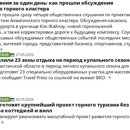
ания за один день: как прошли обсуждения
о горного кластера
ы прошли сразу четыре общественных слушания по проектам
витию Алматинского горного кластера. Обсуждения касались
курорта в урочище Кок-Жайлау, новой горнолыжной
, а также корректировки дороги к будущему комплексу. Сл
 самых обсуждаемых общественных событий последних мес
, жителей города, представителей бизнеса, спортсменов, ст
ТАНА
27.05.2026
лили 23 зоны отдыха на период купального сезон
ахстанской области в период летнего купального сезона для
готовят 23 специально оборудованных участка для массов
 сообщает Travel Press со ссылкой на акимат ВКО.
ТАНА
26.05.2026
 готовят крупнейший проект горного туризма без
ва коттеджей и вилл
ланируют реализовать масштабный проект развития горного