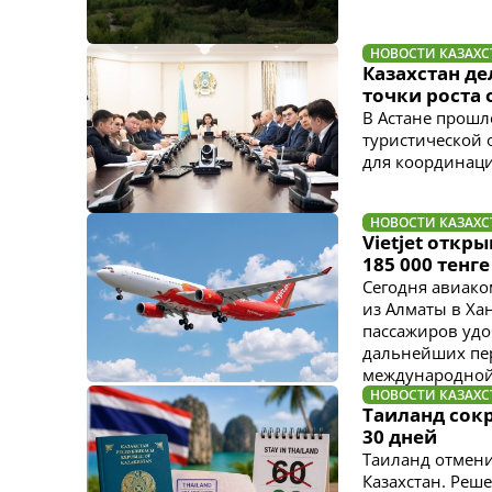
НОВОСТИ КАЗАХС
Казахстан де
точки роста 
В Астане прошл
туристической 
для координаци
НОВОСТИ КАЗАХС
Vietjet откр
185 000 тенге
Сегодня авиако
из Алматы в Ха
пассажиров удо
дальнейших пер
международной
НОВОСТИ КАЗАХС
Таиланд сокр
30 дней
Таиланд отмени
Казахстан. Реш