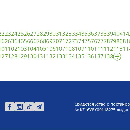
22
23
24
25
26
27
28
29
30
31
32
33
34
35
36
37
38
39
40
41
4
1
62
63
64
65
66
67
68
69
70
71
72
73
74
75
76
77
78
79
80
81
101
102
103
104
105
106
107
108
109
110
111
112
113
11
127
128
129
130
131
132
133
134
135
136
137
138
Свидетельство о постанов
№ KZ16VPY00118275 выдано