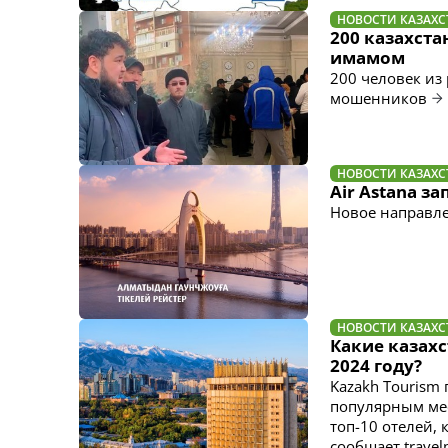
НОВОСТИ КАЗАХС
200 казахст
имамом
200 человек из
мошенников
НОВОСТИ КАЗАХС
Air Astana з
Новое направлен
НОВОСТИ КАЗАХС
Какие казах
2024 году?
Kazakh Tourism
популярным мес
топ-10 отелей,
сообщает travel