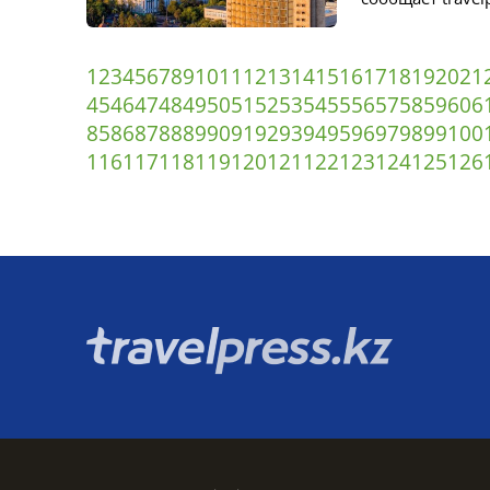
1
2
3
4
5
6
7
8
9
10
11
12
13
14
15
16
17
18
19
20
21
45
46
47
48
49
50
51
52
53
54
55
56
57
58
59
60
6
85
86
87
88
89
90
91
92
93
94
95
96
97
98
99
100
116
117
118
119
120
121
122
123
124
125
126