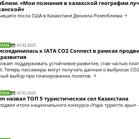
нблюм: «Мои познания в казахской географии лу
канской»
ывшего посла США в Казахстане Дэниела Розенблюма
ТАНА
03.02.2025
рисоединилась к IATA CO2 Connect в рамках прод
 развития
должает поддерживать устойчивое развитие, став частью пл
ct. Теперь пассажиры могут получать данные о выбросах CO
ный выбор при планировании полетов.
ТАНА
02.02.2025
sm назвал ТОП 5 туристических сел Казахстана
подвел итоги национального конкурса «Үздік туристік ауыл -