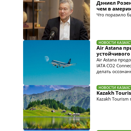
Дэниел Розе
чем в амери
Что поразило б
НОВОСТИ КАЗАХС
Air Astana п
устойчивого
Air Astana про
IATA CO2 Conne
делать осознан
НОВОСТИ КАЗАХС
Kazakh Touri
Kazakh Tourism 