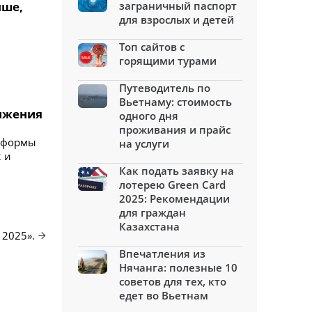
чше,
заграничный паспорт
для взрослых и детей
Топ сайтов с
горящими турами
Путеводитель по
Вьетнаму: стоимость
вижения
одного дня
проживания и прайс
атформы
на услуги
2 и
Как подать заявку на
лотерею Green Card
2025: Рекомендации
для граждан
Казахстана
 2025».
Впечатления из
Нячанга: полезные 10
советов для тех, кто
едет во Вьетнам