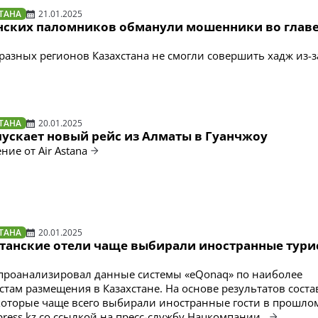
ТАНА
21.01.2025
анских паломников обманули мошенники во главе
 разных регионов Казахстана не смогли совершить хадж из-з
ТАНА
20.01.2025
апускает новый рейс из Алматы в Гуанчжоу
ие от Air Astana
ТАНА
20.01.2025
станские отели чаще выбирали иностранные тури
 проанализировал данные системы «eQonaq» по наиболее
там размещения в Казахстане. На основе результатов соста
 которые чаще всего выбирали иностранные гости в прошлом
press.kz со ссылкой на пресс-службу Нацкомпании.