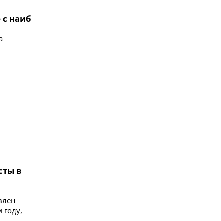
 с наиб
а
сты в
влен
 году,