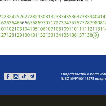
22
23
24
25
26
27
28
29
30
31
32
33
34
35
36
37
38
39
40
41
4
1
62
63
64
65
66
67
68
69
70
71
72
73
74
75
76
77
78
79
80
81
101
102
103
104
105
106
107
108
109
110
111
112
113
11
127
128
129
130
131
132
133
134
135
136
137
138
Свидетельство о постанов
№ KZ16VPY00118275 выдано