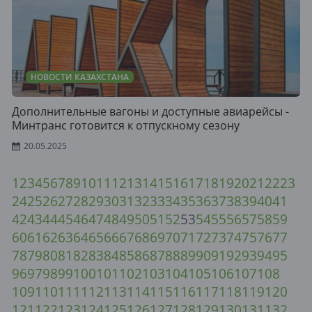
НОВОСТИ КАЗАХСТАНА
Дополнительные вагоны и доступные авиарейсы -
Минтранс готовится к отпускному сезону
20.05.2025
1
2
3
4
5
6
7
8
9
10
11
12
13
14
15
16
17
18
19
20
21
22
23
24
25
26
27
28
29
30
31
32
33
34
35
36
37
38
39
40
41
42
43
44
45
46
47
48
49
50
51
52
53
54
55
56
57
58
59
60
61
62
63
64
65
66
67
68
69
70
71
72
73
74
75
76
77
78
79
80
81
82
83
84
85
86
87
88
89
90
91
92
93
94
95
96
97
98
99
100
101
102
103
104
105
106
107
108
109
110
111
112
113
114
115
116
117
118
119
120
121
122
123
124
125
126
127
128
129
130
131
132