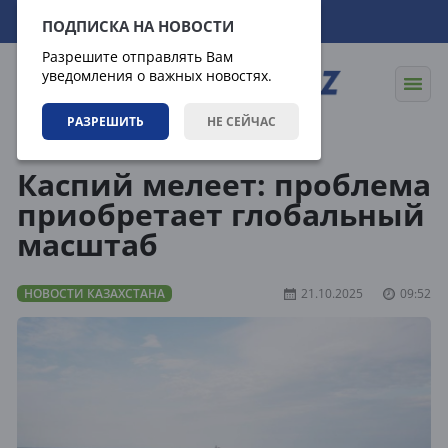
07.08.2026
18:17:06
ПОДПИСКА НА НОВОСТИ
Разрешите отправлять Вам
уведомления о важных новостях.
РАЗРЕШИТЬ
НЕ СЕЙЧАС
Новости
Новости Казахстана
Каспий мелеет: проблема
приобретает глобальный
масштаб
НОВОСТИ КАЗАХСТАНА
21.10.2025
09:52