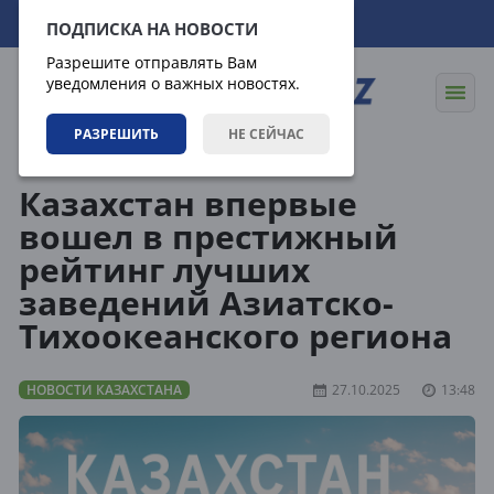
09.08.2026
03:31:56
ПОДПИСКА НА НОВОСТИ
Разрешите отправлять Вам
уведомления о важных новостях.
РАЗРЕШИТЬ
НЕ СЕЙЧАС
Новости
Новости Казахстана
Казахстан впервые
вошел в престижный
рейтинг лучших
заведений Азиатско-
Тихоокеанского региона
НОВОСТИ КАЗАХСТАНА
27.10.2025
13:48