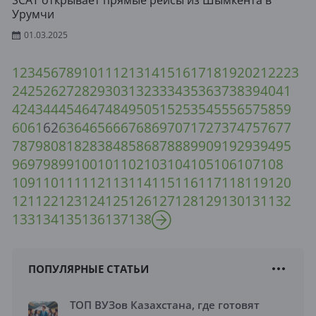
SCAT открывает прямые рейсы из Шымкента в
Урумчи
01.03.2025
1
2
3
4
5
6
7
8
9
10
11
12
13
14
15
16
17
18
19
20
21
22
23
24
25
26
27
28
29
30
31
32
33
34
35
36
37
38
39
40
41
42
43
44
45
46
47
48
49
50
51
52
53
54
55
56
57
58
59
60
61
62
63
64
65
66
67
68
69
70
71
72
73
74
75
76
77
78
79
80
81
82
83
84
85
86
87
88
89
90
91
92
93
94
95
96
97
98
99
100
101
102
103
104
105
106
107
108
109
110
111
112
113
114
115
116
117
118
119
120
121
122
123
124
125
126
127
128
129
130
131
132
133
134
135
136
137
138
ПОПУЛЯРНЫЕ СТАТЬИ
ТОП ВУЗов Казахстана, где готовят