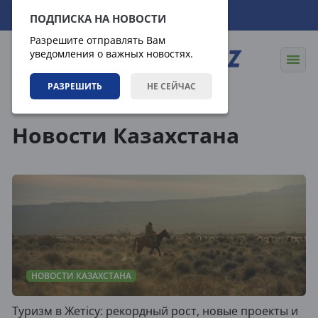
08.08.2026
16:33:00
ПОДПИСКА НА НОВОСТИ
Разрешите отправлять Вам
уведомления о важных новостях.
РАЗРЕШИТЬ
НЕ СЕЙЧАС
Новости
Новости Казахстана
Новости Казахстана
НОВОСТИ КАЗАХСТАНА
Туризм в Жетісу: рекордный рост, новые проекты и