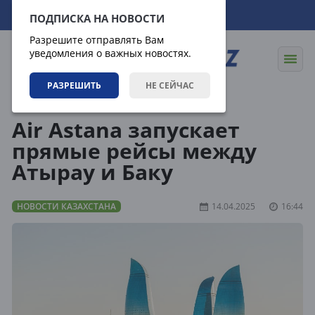
08.08.2026
15:21:52
ПОДПИСКА НА НОВОСТИ
Разрешите отправлять Вам
уведомления о важных новостях.
РАЗРЕШИТЬ
НЕ СЕЙЧАС
Новости
Новости Казахстана
Air Astana запускает
прямые рейсы между
Атырау и Баку
НОВОСТИ КАЗАХСТАНА
14.04.2025
16:44