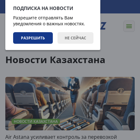
08.08.2026
17:17:36
ПОДПИСКА НА НОВОСТИ
Разрешите отправлять Вам
уведомления о важных новостях.
РАЗРЕШИТЬ
НЕ СЕЙЧАС
Новости
Новости Казахстана
Новости Казахстана
НОВОСТИ КАЗАХСТАНА
Air Astana усиливает контроль за перевозкой