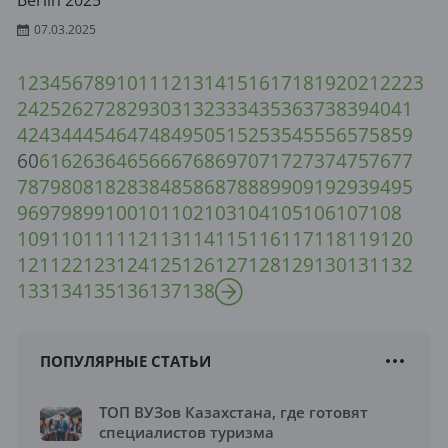
Berlin 2025
07.03.2025
1
2
3
4
5
6
7
8
9
10
11
12
13
14
15
16
17
18
19
20
21
22
23
24
25
26
27
28
29
30
31
32
33
34
35
36
37
38
39
40
41
42
43
44
45
46
47
48
49
50
51
52
53
54
55
56
57
58
59
60
61
62
63
64
65
66
67
68
69
70
71
72
73
74
75
76
77
78
79
80
81
82
83
84
85
86
87
88
89
90
91
92
93
94
95
96
97
98
99
100
101
102
103
104
105
106
107
108
109
110
111
112
113
114
115
116
117
118
119
120
121
122
123
124
125
126
127
128
129
130
131
132
133
134
135
136
137
138
ПОПУЛЯРНЫЕ СТАТЬИ
ТОП ВУЗов Казахстана, где готовят
специалистов туризма