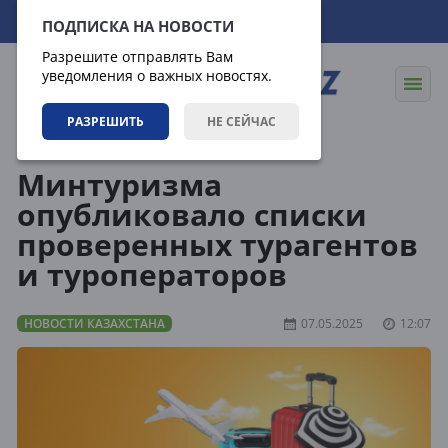
08.08.2026
21:14:23
ПОДПИСКА НА НОВОСТИ
Разрешите отправлять Вам
уведомления о важных новостях.
РАЗРЕШИТЬ
НЕ СЕЙЧАС
Новости
Новости Казахстана
Минтуризма
опубликовало списки
проверенных турагентов
и туроператоров
НОВОСТИ КАЗАХСТАНА
07.05.2025
12:07