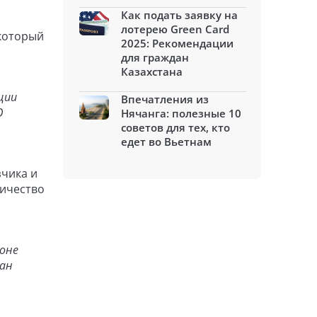
Как подать заявку на
лотерею Green Card
 который
2025: Рекомендации
для граждан
Казахстана
ции
Впечатления из
О
Нячанга: полезные 10
советов для тех, кто
едет во Вьетнам
зчика и
ничество
ионе
лан