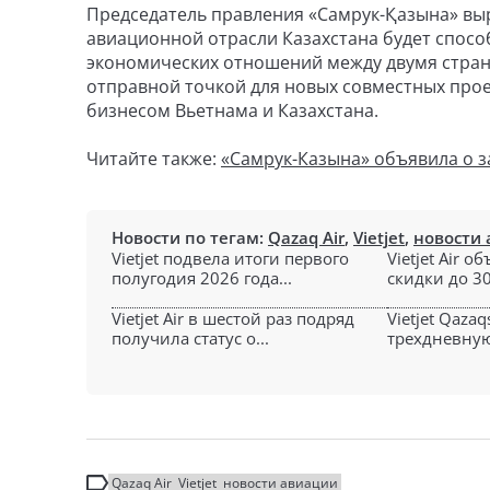
Председатель правления «Самрук-Қазына» выр
авиационной отрасли Казахстана будет спос
экономических отношений между двумя страна
отправной точкой для новых совместных про
бизнесом Вьетнама и Казахстана.
Читайте также:
«Самрук-Казына» объявила о з
Новости по тегам:
Qazaq Air
,
Vietjet
,
новости
Vietjet подвела итоги первого
Vietjet Air 
полугодия 2026 года...
скидки до 30
Vietjet Air в шестой раз подряд
Vietjet Qaza
получила статус о...
трехдневную
Qazaq Air
Vietjet
новости авиации