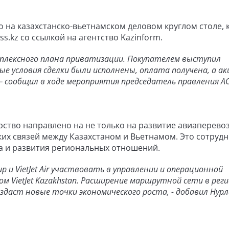
 на казахстанско-вьетнамском деловом круглом столе,
ss.kz со ссылкой на агентство Kazinform.
мплексного плана приватизации. Покупателем выступил
е условия сделки были исполнены, оплата получена, а ак
— сообщил в ходе мероприятия председатель правления А
рство направлено на не только на развитие авиаперево
ких связей между Казахстаном и Вьетнамом. Это сотруд
а и развития региональных отношений.
 и VietJet Air участвовать в управлении и операционной
м VietJet Kazakhstan. Расширение маршрутной сети в рег
даст новые точки экономического роста, - добавил Нур