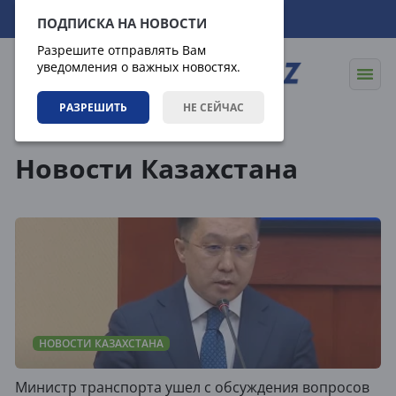
09.08.2026
08:30:24
ПОДПИСКА НА НОВОСТИ
Разрешите отправлять Вам
уведомления о важных новостях.
РАЗРЕШИТЬ
НЕ СЕЙЧАС
Новости
Новости Казахстана
Новости Казахстана
НОВОСТИ КАЗАХСТАНА
Министр транспорта ушел с обсуждения вопросов