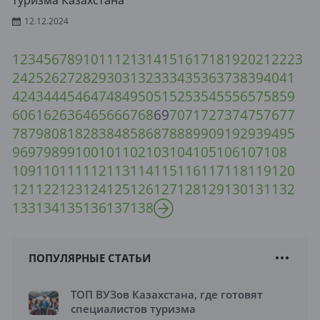
туризма Казахстана
12.12.2024
1
2
3
4
5
6
7
8
9
10
11
12
13
14
15
16
17
18
19
20
21
22
23
24
25
26
27
28
29
30
31
32
33
34
35
36
37
38
39
40
41
42
43
44
45
46
47
48
49
50
51
52
53
54
55
56
57
58
59
60
61
62
63
64
65
66
67
68
69
70
71
72
73
74
75
76
77
78
79
80
81
82
83
84
85
86
87
88
89
90
91
92
93
94
95
96
97
98
99
100
101
102
103
104
105
106
107
108
109
110
111
112
113
114
115
116
117
118
119
120
121
122
123
124
125
126
127
128
129
130
131
132
133
134
135
136
137
138
ПОПУЛЯРНЫЕ СТАТЬИ
ТОП ВУЗов Казахстана, где готовят
специалистов туризма