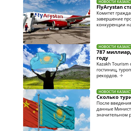
НОВОСТИ КАЗАХС
FlyArystan 
Комитет гражда
завершение про
конкуренции н
НОВОСТИ КАЗАХС
787 миллиард
году
Kazakh Tourism
гостиниц, туро
рекордов.
НОВОСТИ КАЗАХС
Сколько тури
После введения
данные Министе
значительном р