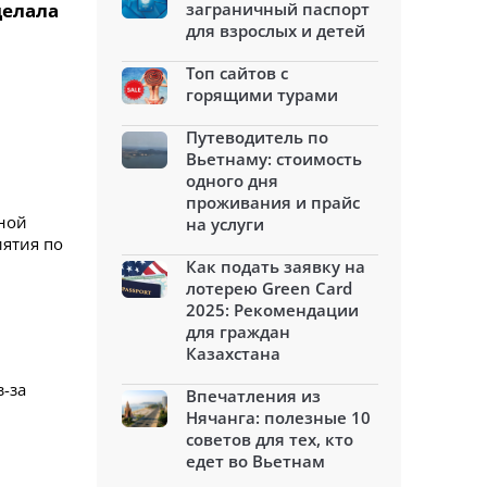
делала
заграничный паспорт
для взрослых и детей
Топ сайтов с
горящими турами
Путеводитель по
Вьетнаму: стоимость
одного дня
проживания и прайс
ьной
на услуги
ятия по
Как подать заявку на
лотерею Green Card
2025: Рекомендации
для граждан
Казахстана
з-за
Впечатления из
Нячанга: полезные 10
советов для тех, кто
едет во Вьетнам