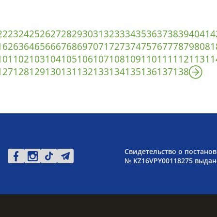
22
23
24
25
26
27
28
29
30
31
32
33
34
35
36
37
38
39
40
41
4
1
62
63
64
65
66
67
68
69
70
71
72
73
74
75
76
77
78
79
80
81
101
102
103
104
105
106
107
108
109
110
111
112
113
11
127
128
129
130
131
132
133
134
135
136
137
138
Свидетельство о постанов
№ KZ16VPY00118275 выдано