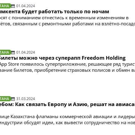
ТАНА
01.04.2024
мкента будет работать только по ночам
сят с пониманием отнестись к временным изменениям в
ётов, связанным с ремонтными работами на взлётно-поса
ТАНА
01.04.2024
билеты можно через суперапп Freedom Holding
и App Store появилось суперприложение, решающее ряд тури
вание билетов, приобретение страховых полисов и обмен в
ТАНА
31.03.2024
бом: Как связать Европу и Азию, решат на авиас
олице Казахстана флагманы коммерческой авиации и лидеры
индустрии обсудят идеи, как вывести сотрудничество на н