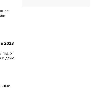
ешное
тию
в 2023
 год. У
в и даже
льные