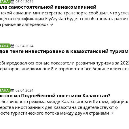
ТАНА
03.04.2024
стала самостоятельной авиакомпанией
нской авиации министерства транспорта сообщил, что усп
цесса сертификации FlyArystan будет способствовать разви
а рынке авиаперевозок
ТАНА
02.04.2024
ов тенге инвестировано в казахстанский туризм 
 обнародовал основные показатели развития туризма за 2023
ператоров, авиакомпаний и аэропортов всё больше клиенто
ТАНА
02.04.2024
стов из Поднебесной посетили Казахстан?
 безвизового режима между Казахстаном и Китаем, официа
рства иностранных дел Казахстана свидетельствуют о
осте туристического потока между двумя странами