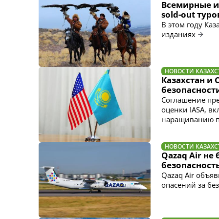
Всемирные и
sold-out туро
В этом году Ка
изданиях
НОВОСТИ КАЗАХС
Казахстан и
безопасност
Соглашение пре
оценки IASA, в
наращиванию п
НОВОСТИ КАЗАХС
Qazaq Air не
безопасност
Qazaq Air объяв
опасений за бе