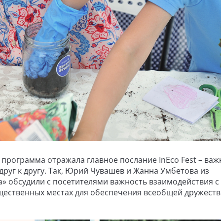
программа отражала главное послание InEco Fest – важ
друг к другу. Так, Юрий Чувашев и Жанна Умбетова из
а» обсудили с посетителями важность взаимодействия 
бщественных местах для обеспечения всеобщей дружест