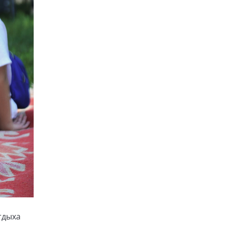
тдыха