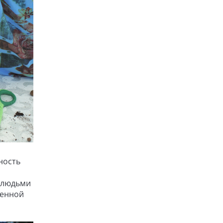
ность
с людьми
венной