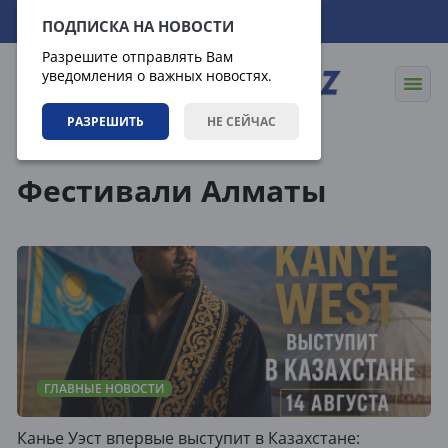
08.08.2026
20:47:02
ПОДПИСКА НА НОВОСТИ
Разрешите отправлять Вам
уведомления о важных новостях.
РАЗРЕШИТЬ
НЕ СЕЙЧАС
Теги
Фестивали Алматы
ГЛАВНЫЕ НОВОСТИ
Канье Уэст впервые выступит в Казахстане: