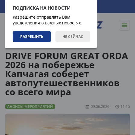
09.08.2026
02:04:39
ПОДПИСКА НА НОВОСТИ
Разрешите отправлять Вам
уведомления о важных новостях.
РАЗРЕШИТЬ
НЕ СЕЙЧАС
События
Анонсы мероприятий
DRIVE FORUM GREAT ORDA
2026 на побережье
Капчагая соберет
автопутешественников
со всего мира
АНОНСЫ МЕРОПРИЯТИЙ
09.06.2026
11:15