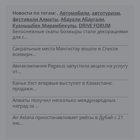
Новости по тегам:
,
Автомобили
,
автотуризм
,
фестивали Алматы
,
Абдуали Абдугали
,
Куанышбек Мирамбекулы
,
DRIVE FORUM
Белоснежные скалы Бозжыры стали декорациями
для с...
Сакральные места Мангистау вошли в Список
всемирн...
Авиакомпания Pegasus запустила акцию на услугу
от...
Канье Уэст впервые выступит в Казахстане:
продажи...
Алматы получил несколько международных
наград за ...
Air Astana приостанавливает рейсы в Дубай с 21
ию...