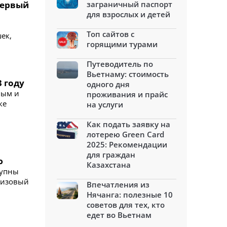
первый
заграничный паспорт
для взрослых и детей
Топ сайтов с
ек,
горящими турами
Путеводитель по
Вьетнаму: стоимость
3 году
одного дня
ным и
проживания и прайс
ке
на услуги
Как подать заявку на
лотерею Green Card
2025: Рекомендации
для граждан
ю
Казахстана
тупны
визовый
Впечатления из
Нячанга: полезные 10
советов для тех, кто
едет во Вьетнам