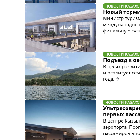
НОВОСТИ КАЗАХС
Новый терми
Министр туризм
международный 
финальную фаз
НОВОСТИ КАЗАХС
Подъезд к о
В целях развит
и реализует се
года.
НОВОСТИ КАЗАХС
Ультрасовре
первых пасс
В центре Кызыл
аэропорта. Про
пассажиров в г