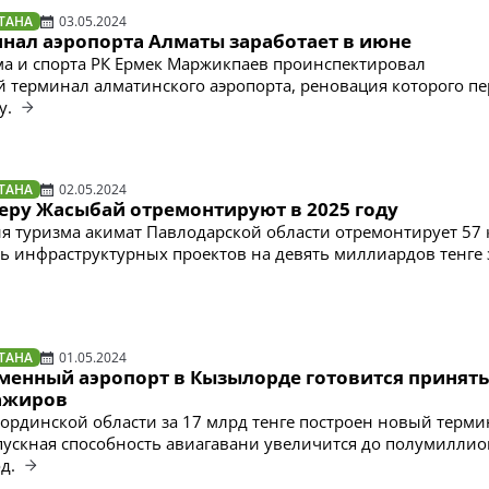
ТАНА
03.05.2024
нал аэропорта Алматы заработает в июне
а и спорта РК Ермек Маржикпаев проинспектировал
терминал алматинского аэропорта, реновация которого пе
у.
ТАНА
02.05.2024
зеру Жасыбай отремонтируют в 2025 году
ия туризма акимат Павлодарской области отремонтирует 57 
мь инфраструктурных проектов на девять миллиардов тенге 
ТАНА
01.05.2024
менный аэропорт в Кызылорде готовится принять
ажиров
ординской области за 17 млрд тенге построен новый терми
пускная способность авиагавани увеличится до полумиллио
од.