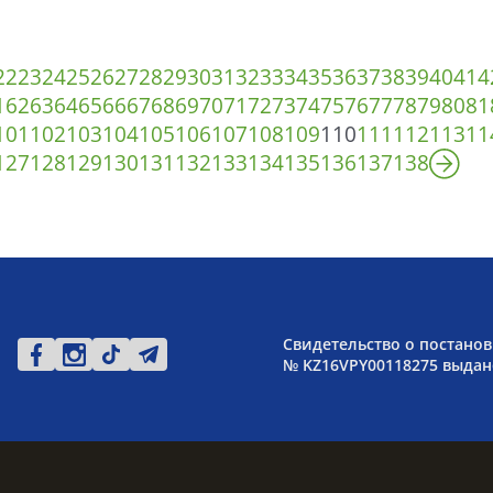
22
23
24
25
26
27
28
29
30
31
32
33
34
35
36
37
38
39
40
41
4
1
62
63
64
65
66
67
68
69
70
71
72
73
74
75
76
77
78
79
80
81
101
102
103
104
105
106
107
108
109
110
111
112
113
11
127
128
129
130
131
132
133
134
135
136
137
138
Свидетельство о постанов
№ KZ16VPY00118275 выдано