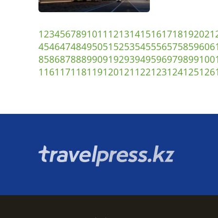
1
2
3
4
5
6
7
8
9
10
11
12
13
14
15
16
17
18
19
20
21
45
46
47
48
49
50
51
52
53
54
55
56
57
58
59
60
6
85
86
87
88
89
90
91
92
93
94
95
96
97
98
99
100
116
117
118
119
120
121
122
123
124
125
126