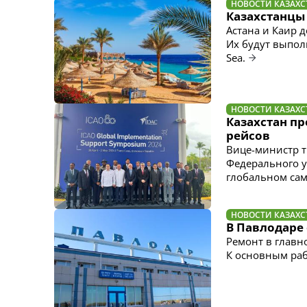
НОВОСТИ КАЗАХС
Казахстанцы 
Астана и Каир 
Их будут выполня
Sea.
НОВОСТИ КАЗАХС
Казахстан п
рейсов
Вице-министр т
Федерального 
глобальном сам
НОВОСТИ КАЗАХС
В Павлодаре 
Ремонт в главн
К основным раб