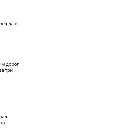
решла в
км дорог
за три
нал
на