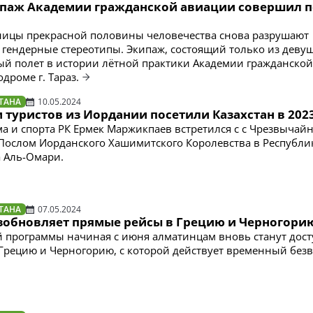
паж Академии гражданской авиации совершил 
ницы прекрасной половины человечества снова разрушают
гендерные стереотипы. Экипаж, состоящий только из девуш
й полет в истории лётной практики Академии гражданской
дроме г. Тараз.
ТАНА
10.05.2024
 туристов из Иордании посетили Казахстан в 202
а и спорта РК Ермек Маржикпаев встретился с с Чрезвычай
ослом Иорданского Хашимитского Королевства в Республи
а Аль-Омари.
ТАНА
07.05.2024
возобновляет прямые рейсы в Грецию и Черногори
й программы начиная с июня алматинцам вновь станут дос
Грецию и Черногорию, с которой действует временный без