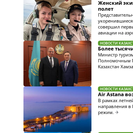
Женский эки
полет
Представитель
укоренившиеся 
совершил первы
авиации на аэро
НОВОСТИ КАЗАХС
Более тысячи
Министр туризм
Полномочным П
Казахстан Хамз
НОВОСТИ КАЗАХС
Air Astana 
В рамках летне
направления в 
режим.