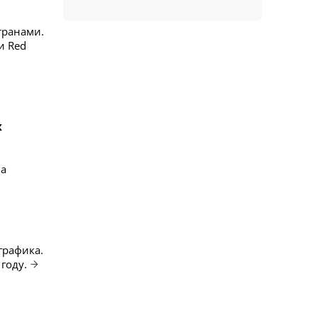
транами.
 и Red
х
на
графика.
году.