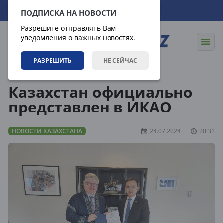
09.08.2026
02:55:57
ПОДПИСКА НА НОВОСТИ
Разрешите отправлять Вам
уведомления о важных новостях.
РАЗРЕШИТЬ
НЕ СЕЙЧАС
Новости
Новости Казахстана
Казахстан официально
представлен в ИКАО
НОВОСТИ КАЗАХСТАНА
24.07.2024
20:31