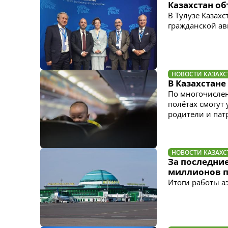
Казахстан о
В Тулузе Казах
гражданской ав
НОВОСТИ КАЗАХС
В Казахстане
По многочислен
полётах смогут
родители и пат
НОВОСТИ КАЗАХС
За последние
миллионов 
Итоги работы а