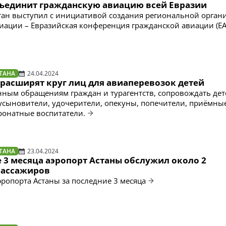
бъединит гражданскую авиацию всей Евразии
стан выступил с инициативой создания региональной орган
иации – Евразийская конференция гражданской авиации (EA
ТАНА
24.04.2024
 расширят круг лиц для авиаперевозок детей
ным обращениям граждан и турагентств, сопровождать дет
 усыновители, удочерители, опекуны, попечители, приёмны
ронатные воспитатели.
ТАНА
23.04.2024
 3 месяца аэропорт Астаны обслужил около 2
пассажиров
эропорта Астаны за последние 3 месяца