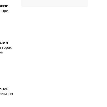
визе
анпри
ршин
в горах
ом
ивной
иальных