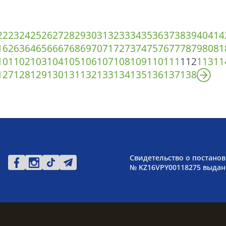
22
23
24
25
26
27
28
29
30
31
32
33
34
35
36
37
38
39
40
41
4
1
62
63
64
65
66
67
68
69
70
71
72
73
74
75
76
77
78
79
80
81
101
102
103
104
105
106
107
108
109
110
111
112
113
11
127
128
129
130
131
132
133
134
135
136
137
138
Свидетельство о постанов
№ KZ16VPY00118275 выдано