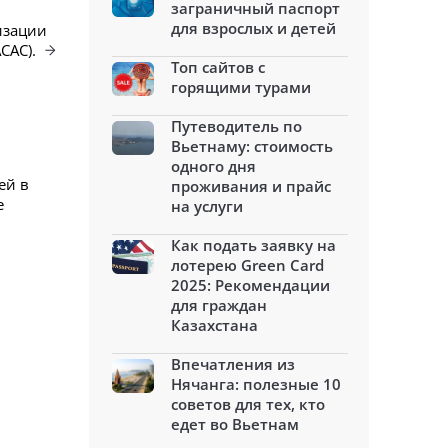
заграничный паспорт
для взрослых и детей
изации
CAC).
Топ сайтов с
горящими турами
Путеводитель по
Вьетнаму: стоимость
одного дня
ей в
проживания и прайс
е
на услуги
Как подать заявку на
лотерею Green Card
2025: Рекомендации
для граждан
Казахстана
Впечатления из
Нячанга: полезные 10
советов для тех, кто
едет во Вьетнам