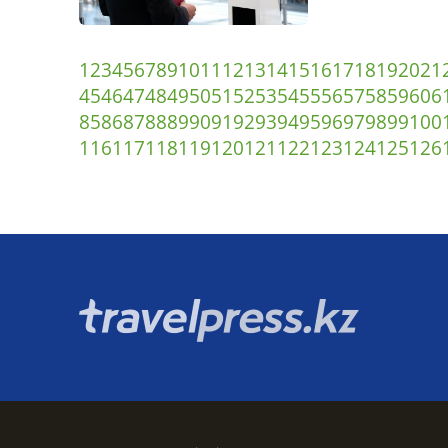
1
2
3
4
5
6
7
8
9
10
11
12
13
14
15
16
17
18
19
20
21
45
46
47
48
49
50
51
52
53
54
55
56
57
58
59
60
6
85
86
87
88
89
90
91
92
93
94
95
96
97
98
99
100
116
117
118
119
120
121
122
123
124
125
126