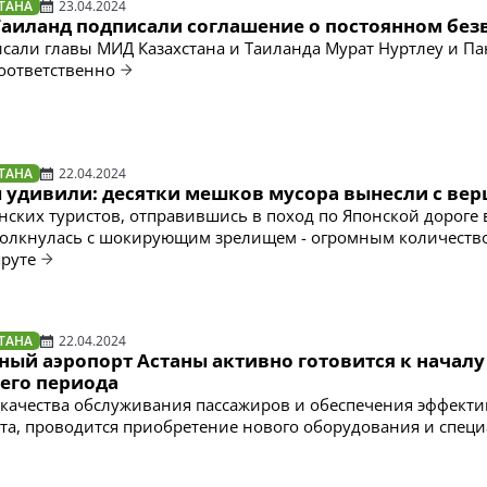
ТАНА
23.04.2024
 Таиланд подписали соглашение о постоянном без
сали главы МИД Казахстана и Таиланда Мурат Нуртлеу и П
оответственно
ТАНА
22.04.2024
 удивили: десятки мешков мусора вынесли с ве
анских туристов, отправившись в поход по Японской дороге 
толкнулась с шокирующим зрелищем - огромным количеств
руте
ТАНА
22.04.2024
ый аэропорт Астаны активно готовится к началу
него периода
качества обслуживания пассажиров и обеспечения эффект
та, проводится приобретение нового оборудования и спец