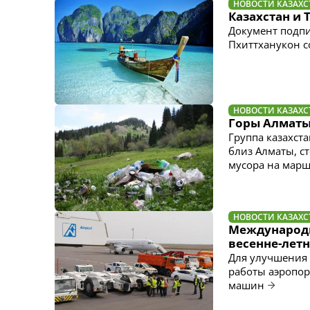
НОВОСТИ КАЗАХС
Казахстан и
Документ подпи
Пхиттханукон с
НОВОСТИ КАЗАХС
Горы Алматы
Группа казахст
близ Алматы, с
мусора на марш
НОВОСТИ КАЗАХС
Международн
весенне-лет
Для улучшения 
работы аэропор
машин