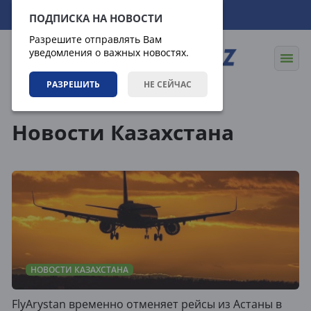
08.08.2026
20:44:51
ПОДПИСКА НА НОВОСТИ
Разрешите отправлять Вам
уведомления о важных новостях.
РАЗРЕШИТЬ
НЕ СЕЙЧАС
Новости
Новости Казахстана
Новости Казахстана
НОВОСТИ КАЗАХСТАНА
FlyArystan временно отменяет рейсы из Астаны в