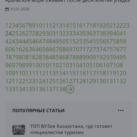
Аральское море оживает после десятилетий упадка
15.01.2026
1
2
3
4
5
6
7
8
9
10
11
12
13
14
15
16
17
18
19
20
21
22
23
24
25
26
27
28
29
30
31
32
33
34
35
36
37
38
39
40
41
42
43
44
45
46
47
48
49
50
51
52
53
54
55
56
57
58
59
60
61
62
63
64
65
66
67
68
69
70
71
72
73
74
75
76
77
78
79
80
81
82
83
84
85
86
87
88
89
90
91
92
93
94
95
96
97
98
99
100
101
102
103
104
105
106
107
108
109
110
111
112
113
114
115
116
117
118
119
120
121
122
123
124
125
126
127
128
129
130
131
132
133
134
135
136
137
138
ПОПУЛЯРНЫЕ СТАТЬИ
ТОП ВУЗов Казахстана, где готовят
специалистов туризма