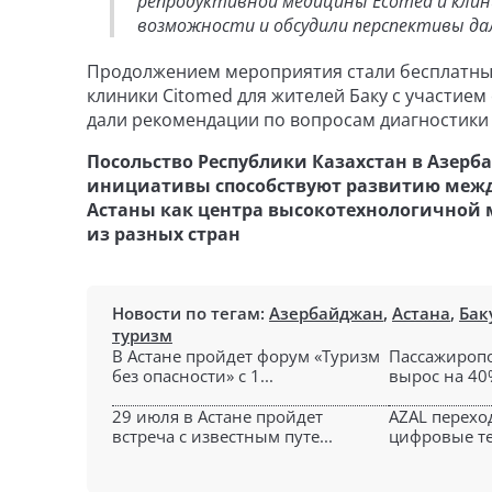
репродуктивной медицины Ecomed и клиник
возможности и обсудили перспективы да
Продолжением мероприятия стали бесплатные
клиники Citomed для жителей Баку с участием
дали рекомендации по вопросам диагностики
Посольство Республики Казахстан в Азерб
инициативы способствуют развитию межд
Астаны как центра высокотехнологичной
из разных стран
Новости по тегам:
Азербайджан
,
Астана
,
Бак
туризм
В Астане пройдет форум «Туризм
Пассажиропо
без опасности» с 1...
вырос на 40%
29 июля в Астане пройдет
AZAL перехо
встреча с известным путе...
цифровые те