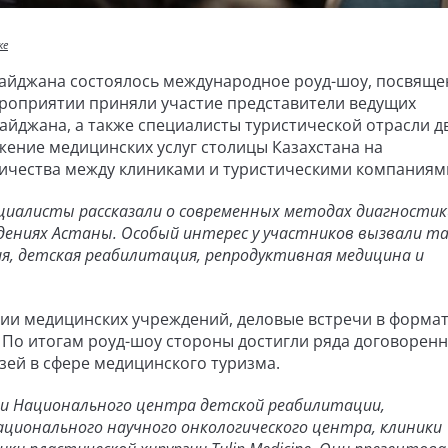
ке
рбайджана состоялось международное роуд-шоу, посвящ
ероприятии приняли участие представители ведущих
айджана, а также специалисты туристической отрасли д
жение медицинских услуг столицы Казахстана на
ичества между клиниками и туристическими компания
ециалисты рассказали о современных методах диагностик
дениях Астаны. Особый интерес у участников вызвали т
гия, детская реабилитация, репродуктивная медицина и
и медицинских учреждений, деловые встречи в формат
По итогам роуд-шоу стороны достигли ряда договоренн
зей в сфере медицинского туризма.
ли Национального центра детской реабилитации,
ционального научного онкологического центра, клиники