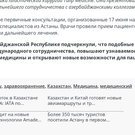
и пластической хирургии Tulip Medicine. Они презентова
льнейшего сотрудничества с азербайджанскими коллега
 первичные консультации, организованные 17 июня на
 специалистов из Астаны. Врачи провели прием пациент
 и дальнейшего лечения.
айджанской Республике подчеркнули, что подобные
ународного сотрудничества, повышают узнаваемо
 медицины и открывают новые возможности для па
у
,
здравоохранение
,
Казахстан
,
Медицина
,
медицинский
ток в Казахстане
Казахстан и Китай готовят новые
: IATA по...
авиамаршруты и тр...
дит на новые
Более 350 тысяч туристов
хнологии Amade...
посетили Астану в первом...