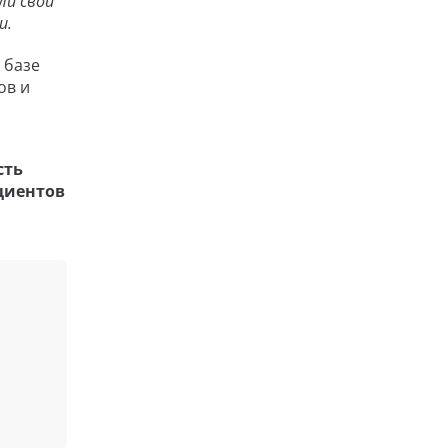
ли свои
ми.
 базе
ов и
сть
циентов