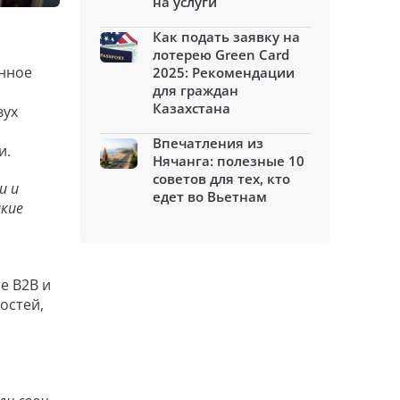
на услуги
Как подать заявку на
лотерею Green Card
енное
2025: Рекомендации
для граждан
Казахстана
вух
Впечатления из
ми.
Нячанга: полезные 10
советов для тех, кто
и и
едет во Вьетнам
акие
е B2B и
остей,