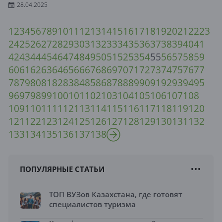
28.04.2025
1
2
3
4
5
6
7
8
9
10
11
12
13
14
15
16
17
18
19
20
21
22
23
24
25
26
27
28
29
30
31
32
33
34
35
36
37
38
39
40
41
42
43
44
45
46
47
48
49
50
51
52
53
54
55
56
57
58
59
60
61
62
63
64
65
66
67
68
69
70
71
72
73
74
75
76
77
78
79
80
81
82
83
84
85
86
87
88
89
90
91
92
93
94
95
96
97
98
99
100
101
102
103
104
105
106
107
108
109
110
111
112
113
114
115
116
117
118
119
120
121
122
123
124
125
126
127
128
129
130
131
132
133
134
135
136
137
138
ПОПУЛЯРНЫЕ СТАТЬИ
ТОП ВУЗов Казахстана, где готовят
специалистов туризма