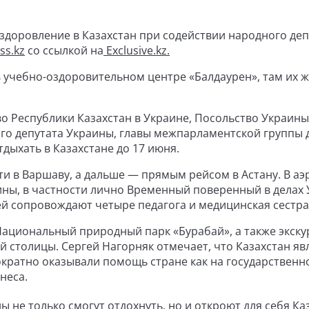
оздоровление в Казахстан при содействии народного деп
ss.kz
со ссылкой на
Exclusive.kz.
в учебно-оздоровительном центре «Балдаурен», там их 
 Республики Казахстан в Украине, Посольство Украины
ого депутата Украины, главы межпарламентской группы
тдыхать в Казахстане до 17 июня.
ти в Варшаву, а дальше — прямым рейсом в Астану. В аэ
ины, в частности лично Временный поверенный в делах
ей сопровождают четыре педагога и медицинская сестра
Национальный природный парк «Бурабай», а также экску
 столицы. Сергей Нагорняк отмечает, что Казахстан яв
кратно оказывали помощь стране как на государственн
неса.
ы не только смогут отдохнуть, но и откроют для себя Ка