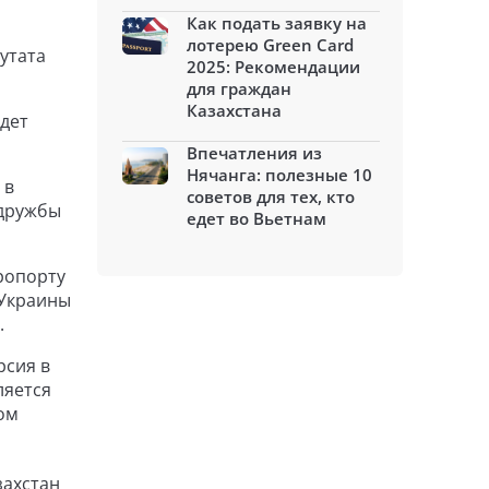
Как подать заявку на
лотерею Green Card
утата
2025: Рекомендации
для граждан
Казахстана
ждет
Впечатления из
Нячанга: полезные 10
 в
советов для тех, кто
 дружбы
едет во Вьетнам
ропорту
 Украины
.
рсия в
ляется
ом
захстан