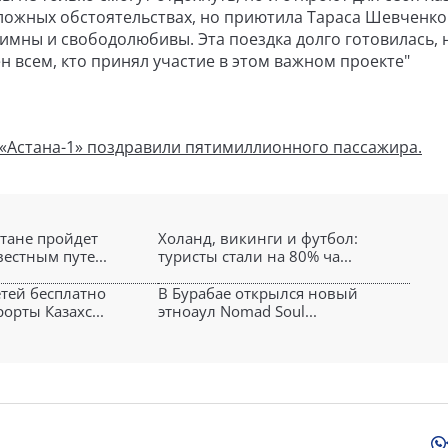
 сложных обстоятельствах, но приютила Тараса Шевченко
иимны и свободолюбивы. Эта поездка долго готовилась,
ен всем, кто принял участие в этом важном проекте"
«Астана-1» поздравили пятимиллионного пассажира.
стане пройдет
Холанд, викинги и футбол:
вестным путе...
туристы стали на 80% ча...
етей бесплатно
В Бурабае открылся новый
орты Казахс...
этноаул Nomad Soul...