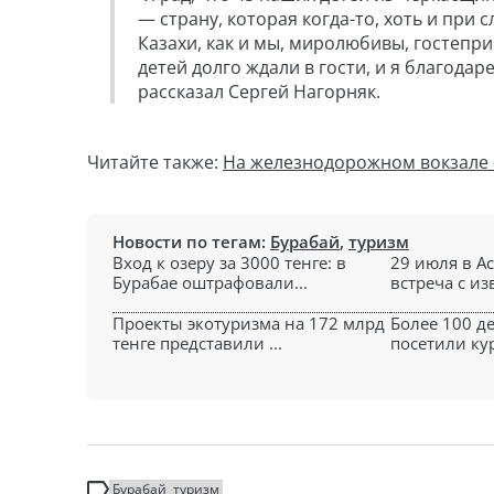
— страну, которая когда-то, хоть и при
Казахи, как и мы, миролюбивы, гостепр
детей долго ждали в гости, и я благодар
рассказал Сергей Нагорняк.
Читайте также:
На железнодорожном вокзале 
Новости по тегам:
Бурабай
,
туризм
Вход к озеру за 3000 тенге: в
29 июля в А
Бурабае оштрафовали...
встреча с из
Проекты экотуризма на 172 млрд
Более 100 д
тенге представили ...
посетили кур
Бурабай
туризм