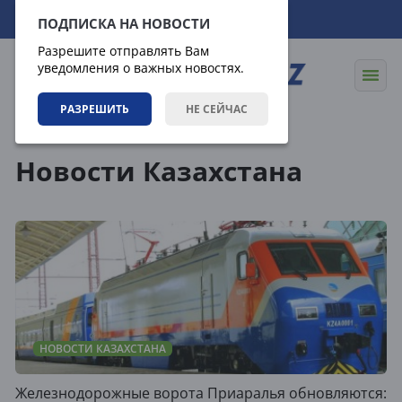
08.08.2026
18:31:45
ПОДПИСКА НА НОВОСТИ
Разрешите отправлять Вам
уведомления о важных новостях.
РАЗРЕШИТЬ
НЕ СЕЙЧАС
Новости
Новости Казахстана
Новости Казахстана
НОВОСТИ КАЗАХСТАНА
Железнодорожные ворота Приаралья обновляются: