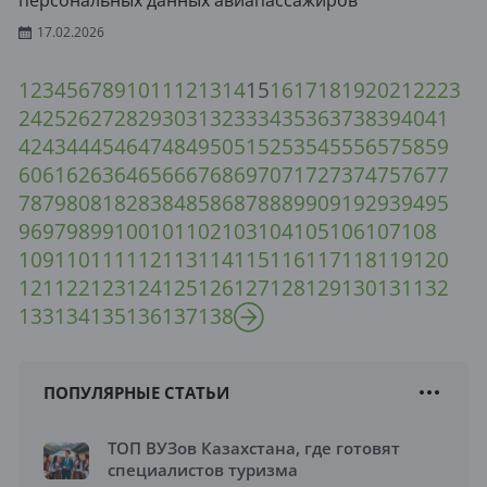
персональных данных авиапассажиров
17.02.2026
1
2
3
4
5
6
7
8
9
10
11
12
13
14
15
16
17
18
19
20
21
22
23
24
25
26
27
28
29
30
31
32
33
34
35
36
37
38
39
40
41
42
43
44
45
46
47
48
49
50
51
52
53
54
55
56
57
58
59
60
61
62
63
64
65
66
67
68
69
70
71
72
73
74
75
76
77
78
79
80
81
82
83
84
85
86
87
88
89
90
91
92
93
94
95
96
97
98
99
100
101
102
103
104
105
106
107
108
109
110
111
112
113
114
115
116
117
118
119
120
121
122
123
124
125
126
127
128
129
130
131
132
133
134
135
136
137
138
ПОПУЛЯРНЫЕ СТАТЬИ
ТОП ВУЗов Казахстана, где готовят
специалистов туризма