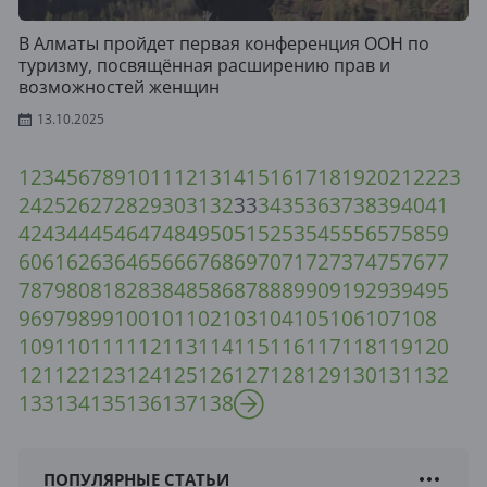
В Алматы пройдет первая конференция ООН по
туризму, посвящённая расширению прав и
возможностей женщин
13.10.2025
1
2
3
4
5
6
7
8
9
10
11
12
13
14
15
16
17
18
19
20
21
22
23
24
25
26
27
28
29
30
31
32
33
34
35
36
37
38
39
40
41
42
43
44
45
46
47
48
49
50
51
52
53
54
55
56
57
58
59
60
61
62
63
64
65
66
67
68
69
70
71
72
73
74
75
76
77
78
79
80
81
82
83
84
85
86
87
88
89
90
91
92
93
94
95
96
97
98
99
100
101
102
103
104
105
106
107
108
109
110
111
112
113
114
115
116
117
118
119
120
121
122
123
124
125
126
127
128
129
130
131
132
133
134
135
136
137
138
ПОПУЛЯРНЫЕ СТАТЬИ