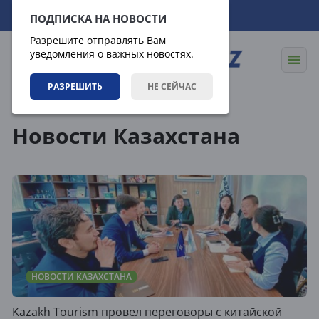
09.08.2026
00:09:00
ПОДПИСКА НА НОВОСТИ
Разрешите отправлять Вам
уведомления о важных новостях.
РАЗРЕШИТЬ
НЕ СЕЙЧАС
Новости
Новости Казахстана
Новости Казахстана
НОВОСТИ КАЗАХСТАНА
Kazakh Tourism провел переговоры с китайской