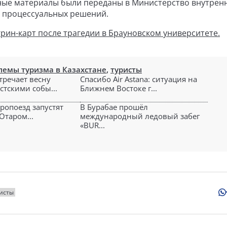
нные материалы были переданы в Министерство внутрен
я процессуальных решений.
ин-карт после трагедии в Брауновском университете.
лемы туризма в Казахстане
,
туристы
тречает весну
Спасибо Air Astana: ситуация на
стскими собы...
Ближнем Востоке г...
ропоезд запустят
В Бурабае прошёл
Отаром...
международный ледовый забег
«BUR...
исты