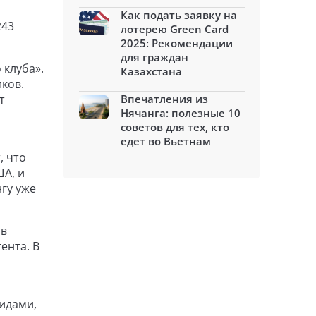
Как подать заявку на
243
лотерею Green Card
2025: Рекомендации
для граждан
 клуба».
Казахстана
ков.
т
Впечатления из
Нячанга: полезные 10
советов для тех, кто
едет во Вьетнам
, что
ША, и
гу уже
 в
ента. В
идами,