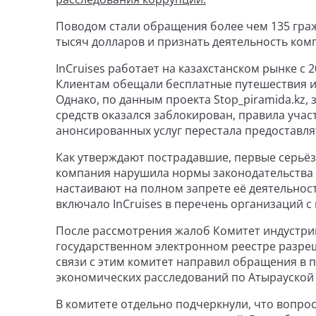
Поводом стали обращения более чем 135 граж
тысяч долларов и признать деятельность ком
InCruises работает на казахстанском рынке с 
Клиентам обещали бесплатные путешествия и
Однако, по данным проекта Stop_piramida.kz,
средств оказался заблокирован, правила участ
анонсированных услуг перестала предоставля
Как утверждают пострадавшие, первые серьёзн
компания нарушила нормы законодательства о 
настаивают на полном запрете её деятельнос
включало InCruises в перечень организаций 
После рассмотрения жалоб Комитет индустрии 
государственном электронном реестре разреш
связи с этим комитет направил обращения в 
экономических расследований по Атырауской 
В комитете отдельно подчеркнули, что вопр