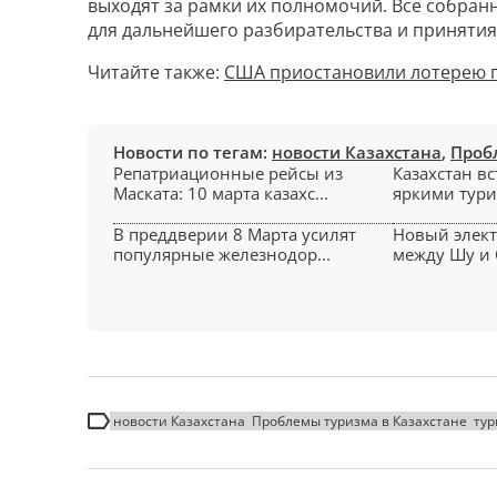
выходят за рамки их полномочий. Все собра
для дальнейшего разбирательства и приняти
Читайте также:
США приостановили лотерею гр
Новости по тегам:
новости Казахстана
,
Проб
Репатриационные рейсы из
Казахстан вс
Маската: 10 марта казахс...
яркими тури
В преддверии 8 Марта усилят
Новый элект
популярные железнодор...
между Шу и 
новости Казахстана
Проблемы туризма в Казахстане
тур