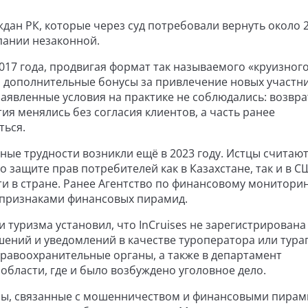
дан РК, которые через суд потребовали вернуть около 
пании незаконной.
2017 года, продвигая формат так называемого «круизного
 дополнительные бонусы за привлечение новых участни
 заявленные условия на практике не соблюдались: возвра
ия менялись без согласия клиентов, а часть ранее
ться.
ые трудности возникли ещё в 2023 году. Истцы считают
защите прав потребителей как в Казахстане, так и в С
ти в стране. Ранее Агентство по финансовому мониторин
с признаками финансовых пирамид.
туризма установил, что InCruises не зарегистрирована
ений и уведомлений в качестве туроператора или тураг
правоохранительные органы, а также в департамент
области, где и было возбуждено уголовное дело.
осы, связанные с мошенничеством и финансовыми пирам