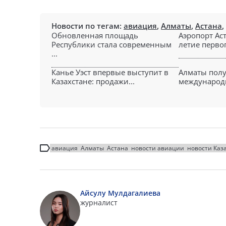
Новости по тегам:
авиация
,
Алматы
,
Астана
,
Обновленная площадь
Аэропорт Ас
Республики стала современным
летие первог
...
Канье Уэст впервые выступит в
Алматы полу
Казахстане: продажи...
международны
авиация
Алматы
Астана
новости авиации
новости Каз
Айсулу Мулдагалиева
журналист