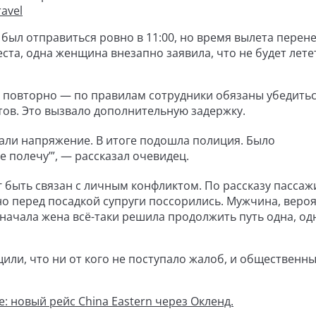
ravel
был отправиться ровно в 11:00, но время вылета перене
ста, одна женщина внезапно заявила, что не будет летет
ь повторно — по правилам сотрудники обязаны убедитьс
тов. Это вызвало дополнительную задержку.
вали напряжение. В итоге подошла полиция. Было
е полечу’”, — рассказал очевидец.
г быть связан с личным конфликтом. По рассказу пассаж
о перед посадкой супруги поссорились. Мужчина, вероя
начала жена всё-таки решила продолжить путь одна, од
или, что ни от кого не поступало жалоб, и общественн
: новый рейс China Eastern через Окленд.