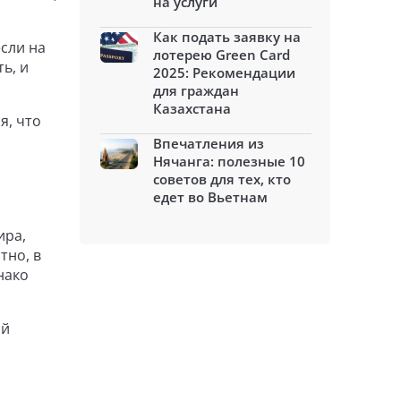
на услуги
Как подать заявку на
сли на
лотерею Green Card
ь, и
2025: Рекомендации
для граждан
Казахстана
я, что
Впечатления из
Нячанга: полезные 10
советов для тех, кто
едет во Вьетнам
ира,
тно, в
нако
ый