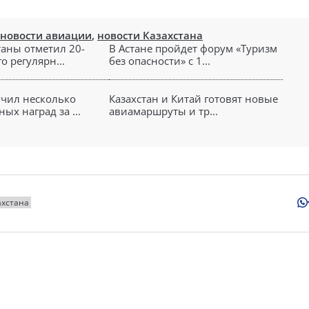
новости авиации
,
новости Казахстана
таны отметил 20-
В Астане пройдет форум «Туризм
о регулярн...
без опасности» с 1...
чил несколько
Казахстан и Китай готовят новые
х наград за ...
авиамаршруты и тр...
ахстана